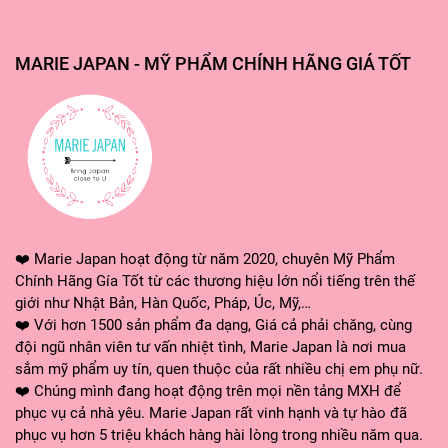
MARIE JAPAN - MỸ PHẨM CHÍNH HÃNG GIÁ TỐT
❤️ Marie Japan hoạt động từ năm 2020, chuyên Mỹ Phẩm
Chính Hãng Gía Tốt từ các thương hiệu lớn nổi tiếng trên thế
giới như Nhật Bản, Hàn Quốc, Pháp, Úc, Mỹ,…
❤️ Với hơn 1500 sản phẩm đa dạng, Giá cả phải chăng, cùng
đội ngũ nhân viên tư vấn nhiệt tình, Marie Japan là nơi mua
sắm mỹ phẩm uy tín, quen thuộc của rất nhiều chị em phụ nữ.
✅---MARIE JAPAN CAM KẾT---✅
❤️ Chúng mình đang hoạt động trên mọi nền tảng MXH để
phục vụ cả nhà yêu. Marie Japan rất vinh hạnh và tự hào đã
🌸 Các sản phẩm được nhập khẩu chính hãng, đạt tiêu
phục vụ hơn 5 triệu khách hàng hài lòng trong nhiều năm qua.
chuẩn về chất lượng và an toàn.