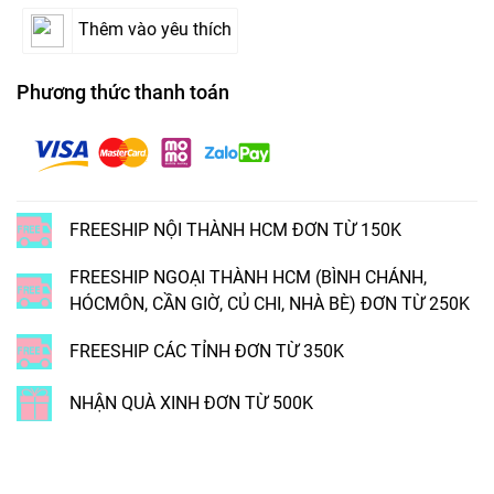
Thêm vào yêu thích
Phương thức thanh toán
FREESHIP NỘI THÀNH HCM ĐƠN TỪ 150K
FREESHIP NGOẠI THÀNH HCM (BÌNH CHÁNH,
HÓCMÔN, CẦN GIỜ, CỦ CHI, NHÀ BÈ) ĐƠN TỪ 250K
FREESHIP CÁC TỈNH ĐƠN TỪ 350K
NHẬN QUÀ XINH ĐƠN TỪ 500K