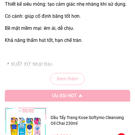
Thiết kế siêu mỏng: tạo cảm giác nhẹ nhàng khi sử dụng.
Có cánh: giúp cố định băng tốt hơn.
Bề mặt mềm mại: êm ái, dễ chịu.
Khả năng thấm hút tốt, hạn chế tràn.
📍 XUẤT XỨ: Nhật Bản
📦 QUY CÁCH:
Xem thêm
HỒNG SIÊU THẤM - 8M
Ưu đãi HOT 🔥
HỒNG SIÊU THẤM - 20M
Độ dày phù hợp và thấm hút vượt trội cho bạn gái luôn tự
Dầu Tẩy Trang Kose Softymo Cleansing
tin ngay cả trong ngày nhiều
Oil Chai 230ml
1. Màng dẫn thấm LOCK TECH – KHÓA ẨM 3 LẦN: Giúp