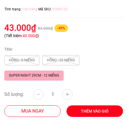
Tình trạng:
Còn hàng
Mã SKU:
PVN4733
43.000₫
83.000₫
-49%
(Tiết kiệm
40.000₫
)
Title:
HỒNG - 8 MIẾNG
HỒNG - 20 MIẾNG
SUPER NIGHT 29CM - 12 MIẾNG
Số lượng:
MUA NGAY
THÊM VÀO GIỎ