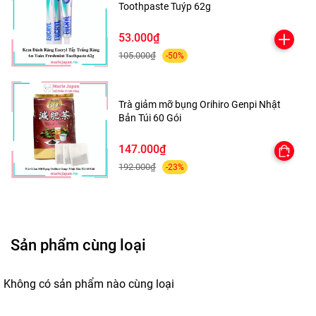
Toothpaste Tuýp 62g
Kẻ dọc theo viền mí mắt từ đầu đến đuôi mắt.
53.000₫
Có thể kéo dài phần đuôi để tạo eyeliner wing.
105.000₫
-50%
Dùng cho cả mí trên và mí dưới (tightline).
Đậy nắp sau khi dùng để tránh khô đầu bút.
Trà giảm mỡ bụng Orihiro Genpi Nhật
Bản Túi 60 Gói
147.000₫
192.000₫
-23%
Sản phẩm cùng loại
Không có sản phẩm nào cùng loại