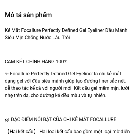
Mô tả sản phẩm
Kẻ Mắt Focallure Perfectly Defined Gel Eyeliner Đầu Mảnh
Siêu Mịn Chống Nước Lâu Trôi
CAM KẾT CHÍNH HÃNG 100%
✨ Focallure Perfectly Defined Gel Eyeliner là chì kẻ mắt
dạng gel với đầu siêu mảnh giúp tạo đường liner sắc nét,
dễ thao tác kể cả với người mới. Kết cấu gel mềm mịn, lướt
nhẹ trên da, cho đường kẻ đều màu và tự nhiên.
🌿 ĐẶC ĐIỂM NỔI BẬT CỦA CHÌ KẺ MẮT FOCALLURE
【Hai kết cấu】 Hai loại kết cấu bao gồm một loại mờ điển