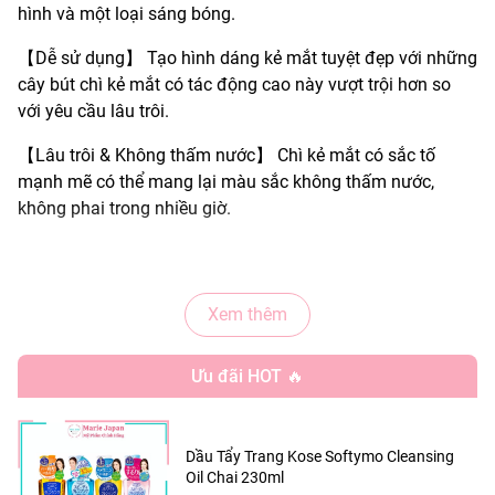
hình và một loại sáng bóng.
【Dễ sử dụng】 Tạo hình dáng kẻ mắt tuyệt đẹp với những
cây bút chì kẻ mắt có tác động cao này vượt trội hơn so
với yêu cầu lâu trôi.
【Lâu trôi & Không thấm nước】 Chì kẻ mắt có sắc tố
mạnh mẽ có thể mang lại màu sắc không thấm nước,
không phai trong nhiều giờ.
📍 THƯƠNG HIỆU: Focallure
Xem thêm
📍 XUẤT XỨ: Trung Quốc
Ưu đãi HOT 🔥
📦 KHỐI LƯỢNG: ~1g
F01 Đen đậm
Dầu Tẩy Trang Kose Softymo Cleansing
F02 Nâu sô cô la
Oil Chai 230ml