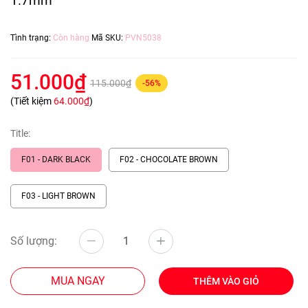
1.7mm
Tình trạng:
Còn hàng
Mã SKU:
PVN5038
51.000₫
115.000₫
-56%
(Tiết kiệm
64.000₫
)
Title:
F01 - DARK BLACK
F02 - CHOCOLATE BROWN
F03 - LIGHT BROWN
Số lượng:
MUA NGAY
THÊM VÀO GIỎ