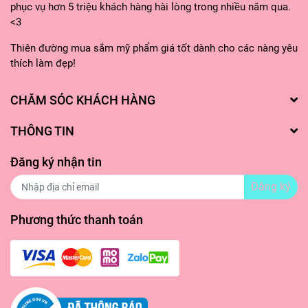
phục vụ hơn 5 triệu khách hàng hài lòng trong nhiều năm qua.
tay khách hàng! ❤️
<3
Thiên đường mua sắm mỹ phẩm giá tốt dành cho các nàng yêu
thích làm đẹp!
#focallure #kemat #chikematfocallure #eyeliner #gelpencil
#keamat #makeup #trangdiem #myphamchinhhang
CHĂM SÓC KHÁCH HÀNG
#mariejapan #mariejapanstore #hangnhatgiatot
#mariejapanhangnhat
THÔNG TIN
Đăng ký nhận tin
Đăng ký
Phương thức thanh toán