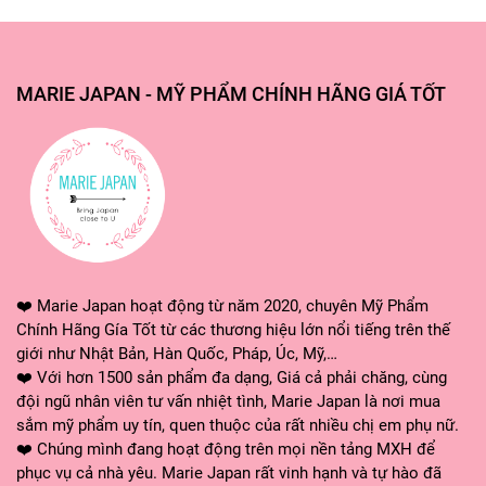
MARIE JAPAN - MỸ PHẨM CHÍNH HÃNG GIÁ TỐT
✅---MARIE JAPAN CAM KẾT---✅
🌸 Các sản phẩm được nhập khẩu chính hãng, đạt tiêu
chuẩn về chất lượng và an toàn.
🌸 Luôn sẵn sàng giải đáp mọi thắc mắc về sản phẩm
❤️ Marie Japan hoạt động từ năm 2020, chuyên Mỹ Phẩm
cũng như dịch vụ của shop, xin quý khách hãy CHAT NGAY
Chính Hãng Gía Tốt từ các thương hiệu lớn nổi tiếng trên thế
với shop để được tư vấn và hỗ trợ.
giới như Nhật Bản, Hàn Quốc, Pháp, Úc, Mỹ,…
❤️ Với hơn 1500 sản phẩm đa dạng, Giá cả phải chăng, cùng
🌸 Hỗ trợ đổi trả sản phẩm theo chính sách
đội ngũ nhân viên tư vấn nhiệt tình, Marie Japan là nơi mua
sắm mỹ phẩm uy tín, quen thuộc của rất nhiều chị em phụ nữ.
❤ MARIE JAPAN xin cảm ơn quý khách đã tin tưởng và sử
❤️ Chúng mình đang hoạt động trên mọi nền tảng MXH để
dụng sản phẩm của shop. Shop sẽ không ngừng cải tiến,
phục vụ cả nhà yêu. Marie Japan rất vinh hạnh và tự hào đã
mang lại những dòng sản phẩm và dịch vụ tốt nhất đến