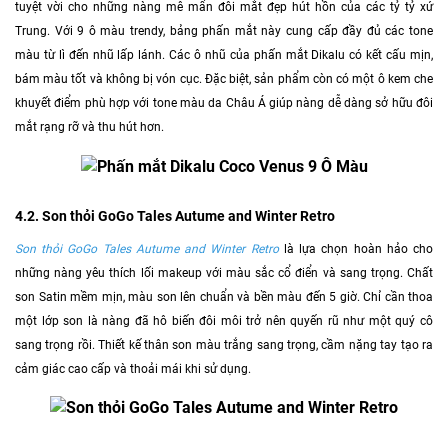
tuyệt vời cho những nàng mê mẩn đôi mắt đẹp hút hồn của các tỷ tỷ xứ
Trung. Với 9 ô màu trendy, bảng phấn mắt này cung cấp đầy đủ các tone
màu từ lì đến nhũ lấp lánh. Các ô nhũ của phấn mắt Dikalu có kết cấu mịn,
bám màu tốt và không bị vón cục. Đặc biệt, sản phẩm còn có một ô kem che
khuyết điểm phù hợp với tone màu da Châu Á giúp nàng dễ dàng sở hữu đôi
mắt rạng rỡ và thu hút hơn.
4.2. Son thỏi GoGo Tales Autume and Winter Retro
Son thỏi GoGo Tales Autume and Winter Retro
là lựa chọn hoàn hảo cho
những nàng yêu thích lối makeup với màu sắc cổ điển và sang trọng. Chất
son Satin mềm mịn, màu son lên chuẩn và bền màu đến 5 giờ. Chỉ cần thoa
một lớp son là nàng đã hô biến đôi môi trở nên quyến rũ như một quý cô
sang trọng rồi. Thiết kế thân son màu trắng sang trọng, cầm nặng tay tạo ra
cảm giác cao cấp và thoải mái khi sử dụng.