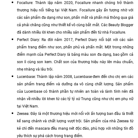
Focallure: Thành lập năm 2020, Focallure nhanh chóng trở thành
thương hiệu nổi tiếng tại Việt Nam. Focallure gây ấn tượng nhờ với
các sản phẩm đa dạng như son, phấn mắt và phấn má thông qua giá
cả phải chăng cũng như thiết kế vô cùng bắt mắt. Các Beauty Blogger
đã dành nhiều lời khen cho nhiều sản phẩm đến từ nhà Focallure.
Perfect Diary: Ra đời năm 2017, Perfect Diary nổi bật với các sản
phẩm trang điểm như son, phấn phủ và phấn mắt. Một trong những
điểm mạnh của Perfect Diary là bảng màu son đa dạng, bao gồm cả
son lì cùng son kem. Chất son của thương hiệu này lên màu chuẩn,
nhẹ nhàng và lâu trôi.
Lucenbase: Thành lập năm 2008, Lucenbase·đem đến cho chị em các
sản phẩm trang điểm và dưỡng da vô cùng chất lượng. Sản phẩm
của Lucenbase có thành phần tự nhiên an toàn và lành tính nên đã
nhận về nhiều lời khen từ các tỷ tỷ xứ Trung cũng như chị em phụ nữ
tại Việt Nam.
Zeesea: Đây là một thương hiệu mới nổi với ấn tượng ban đầu là thiết
kế sang chảnh và chất lượng vượt trội. Sản phẩm của nhà Zeesea từ
kẻ chì đến mascara đều mang nét độc đáo, phù hợp với những tín đồ
yêu thích sự phá cách trong trang điểm.