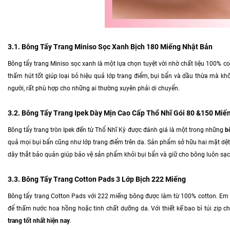
3.1. Bông Tẩy Trang Miniso Sọc Xanh Bịch 180 Miếng Nhật Bản
Bông tẩy trang Miniso sọc xanh là một lựa chọn tuyệt vời nhờ chất liệu 100% 
thấm hút tốt giúp loại bỏ hiệu quả lớp trang điểm, bụi bẩn và dầu thừa mà khô
người, rất phù hợp cho những ai thường xuyên phải di chuyển.
3.2. Bông Tẩy Trang Ipek Dày Mịn Cao Cấp Thổ Nhĩ Gói 80 &150 Miế
Bông tẩy trang tròn Ipek đến từ Thổ Nhĩ Kỳ được đánh giá là một trong những
b
quả mọi bụi bẩn cũng như lớp trang điểm trên da. Sản phẩm sở hữu hai mặt dệt
dây thắt bảo quản giúp bảo vệ sản phẩm khỏi bụi bẩn và giữ cho bông luôn sạch 
3.3. Bông Tẩy Trang Cotton Pads 3 Lớp Bịch 222 Miếng
Bông tẩy trang Cotton Pads với 222 miếng bông được làm từ 100% cotton. Em nà
để thấm nước hoa hồng hoặc tinh chất dưỡng da. Với thiết kế bao bì túi zip
trang tốt nhất hiện nay
.