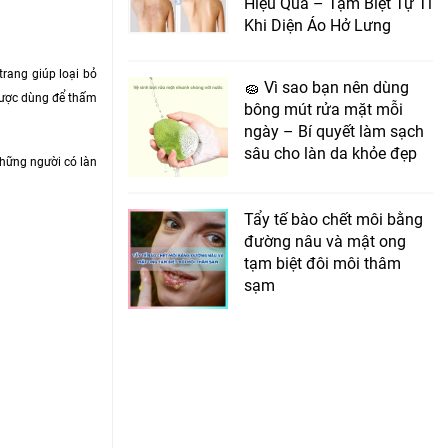
Hiệu Quả – Tạm Biệt Tự Ti
Khi Diện Áo Hở Lưng
trang giúp loại bỏ
🧽 Vì sao bạn nên dùng
 được dùng để thấm
bông mút rửa mặt mỗi
ngày – Bí quyết làm sạch
sâu cho làn da khỏe đẹp
 những người có làn
Tẩy tế bào chết môi bằng
đường nâu và mật ong
tạm biệt đôi môi thâm
sạm