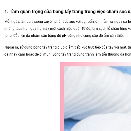
1. Tầm quan trọng của bông tẩy trang trong việc chăm sóc d
Mỗi ngày, làn da thường xuyên phải tiếp xúc với bụi bẩn, ô nhiễm và ngay cả 
những tác nhân gây hại này một cách hiệu quả. Từ đó, làm sạch lỗ chân lông v
toner đắp lên da nhằm cân bằng độ pH cũng như cung cấp độ ẩm cần thiết.
Ngoài ra, sử dụng bông tẩy trang giúp giảm tiếp xúc trực tiếp của tay với mặt, t
da nhạy cảm hoặc dễ bị mụn. Bông tẩy trang cũng tránh làm tổn thương da hơn