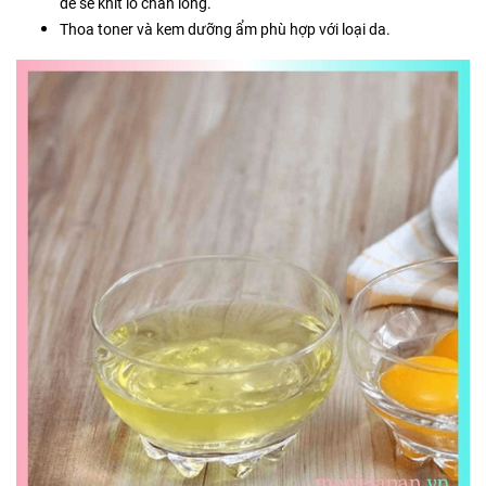
để se khít lỗ chân lông.
Thoa toner và kem dưỡng ẩm phù hợp với loại da.