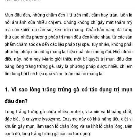
Mụn đầu đen, những chấm đen li ti trên mũi, cằm hay trán, luôn là
nỗi ám ảnh của nhiều chị em. Chúng không chỉ gây mất thẩm mỹ
mà còn khiến da sần sùi, kém mịn màng. Chắc hẳn nàng đã từng
thử qua nhiều phương pháp trị mụn đầu đen khác nhau, từ các sản
phẩm chăm sóc da đến các liệu pháp tại spa. Tuy nhiên, không phải
phương pháp nào cũng mang lại hiệu quả như mong đợi. Hiểu được
điều này, hôm nay Marie giới thiệu một bí quyết trị mụn đầu đen
bằng lòng trắng trứng gà. Đây là phương pháp được nhiều chị em
tin dùng bởi tính hiệu quả và an toàn mà nó mang lại.
1. Vì sao lòng trắng trứng gà có tác dụng trị mụn
đầu đen?
Lòng trắng trứng gà chứa nhiều protein, vitamin và khoáng chất,
đặc biệt là enzyme lysozyme. Enzyme này có khả năng tiêu diệt vi
khuẩn gây mụn, làm sạch lỗ chân lông và se khít lỗ chân lông. Bên
cạnh đó, lòng trắng trứng gà còn có tác dụng: