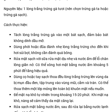
Nguyên liệu: 1 lòng trắng trứng gà tươi (nên chọn trứng gà ta hoặc
trứng gà sạch).
Cách thực hiện:
Tách lòng trắng trứng gà vào một bát sạch, đảm bảo bát
không dính dầu mỡ.
Dùng phới hoặc đũa đánh nhẹ lòng trắng trứng cho đến khi
hơi sủi bọt, không cần đánh quá bông.
Rửa mặt sạch với sữa rửa mặt dịu nhẹ và nước ấm để lỗ chân
lông giãn nở. Có thể xông hơi mặt bằng nước ấm khoảng 5
phút để tăng hiệu quả.
Dùng cọ hoặc tay sạch thoa đều lòng trắng trứng lên vùng da
bị mụn đầu đen, tập trung vào vùng mũi, cằm và trán. Có thể
thoa thêm một lớp mỏng lên toàn bộ khuôn mặt nếu muốn.
Để mặt nạ khô tự nhiên trong khoảng 15-20 phút. Khi mặt nạ
khô, nàng sẽ cảm thấy da mặt căng lại.
Rửa sạch mặt bằng nước ấm, sau đó rửa lại bằng nước lạnh