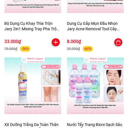
Bộ Dụng Cụ Khay Thìa Trộn
Dụng Cụ Gắp Mụn Đầu Nhọn
Jary 2in1 Mixing Tray Pha Trộn
Jary Acne Removal Tool Cây
Kem Nền Dễ Dàng Cho Lớp Nền
Nhíp Lấy Nhân Mụn Nhỏ Gọn
Mỏng Tênh
Tiện Lợi Cao Cấp
33.000₫
8.000₫
75.000₫
20.000₫
-56%
-60%
Xịt Dưỡng Trắng Da Toàn Thân
Nước Tẩy Trang Biore Sạch Sâu