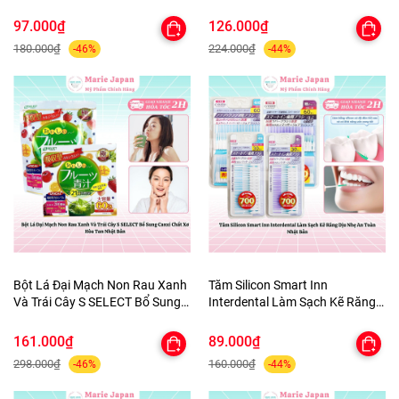
Quần Áo tủ Giày Nhật Bản 3
ùi Hôi Nhật Bản 100ml
Hộpx450ml
97.000₫
126.000₫
180.000₫
224.000₫
-46%
-44%
Bột Lá Đại Mạch Non Rau Xanh
Tăm Silicon Smart Inn
Và Trái Cây S SELECT Bổ Sung
Interdental Làm Sạch Kẽ Răng
Canxi Chất Xơ Hòa Tan Nhật
Dịu Nhẹ An Toàn Nhật Bản
Bản
161.000₫
89.000₫
298.000₫
160.000₫
-46%
-44%