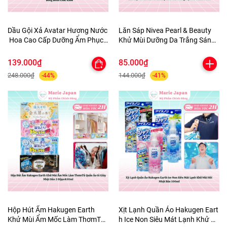
Dầu Gội Xả Avatar Hương Nước
Lăn Sáp Nivea Pearl & Beauty
Hoa Cao Cấp Dưỡng Ẩm Phục
Khử Mùi Dưỡng Da Trắng Sáng
Hồi Tóc Bồng Bềnh Chắc Khỏe
Mịn Màng Mờ Thâm 50ml
139.000₫
85.000₫
248.000₫
144.000₫
-44%
-41%
Hộp Hút Ẩm Hakugen Earth
Xịt Lạnh Quần Áo Hakugen Eart
Khử Mùi Ẩm Mốc Làm ThơmTủ
h Ice Non Siêu Mát Lạnh Khử M