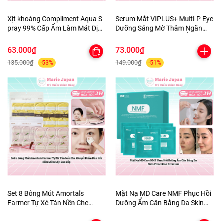
Xịt khoáng Compliment Aqua S
Serum Mắt VIPLUS+ Multi-P Eye
pray 99% Cấp Ẩm Làm Mát Dịu
Dưỡng Sáng Mờ Thâm Ngăn
Da 200ml
Ngừa Lão Hóa Dưỡng Ẩm Da
10ml
63.000₫
73.000₫
135.000₫
149.000₫
-53%
-51%
Set 8 Bông Mút Amortals
Mặt Nạ MD Care NMF Phục Hồi
Farmer Tự Xé Tán Nền Che
Dưỡng Ẩm Cân Bằng Da Skin
Khuyết Điểm Đàn Hồi Siêu Mềm
Protection Premium