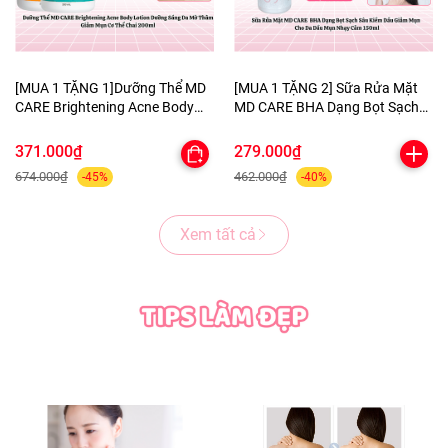
[MUA 1 TẶNG 1]Dưỡng Thể MD
[MUA 1 TẶNG 2] Sữa Rửa Mặt
CARE Brightening Acne Body
MD CARE BHA Dạng Bọt Sạch
Lotion Dưỡng Sáng Da Mờ
Sâu Kiềm Dầu Giảm Mụn Cho
Thâm Giảm Mụn Cơ Thể Chai
Da Dầu Mụn Nhạy Cảm 150ml-
371.000₫
279.000₫
200ml-TẶNG 1 MẶT NẠ
TẶNG 1 MASK MNF+1 KHĂN
674.000₫
462.000₫
-45%
-40%
BERGAMO HELP JARY
TẨY TRANG COLORKEY
Xem tất cả