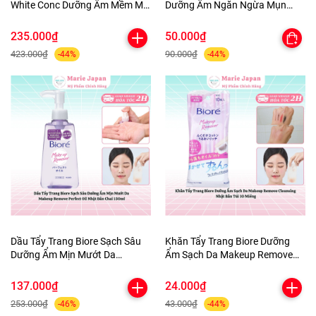
White Conc Dưỡng Ẩm Mềm Mịn
Dưỡng Ẩm Ngăn Ngừa Mụn
Sáng Da Body Lotion Chai
Micellar Cleansing Water Nhật
245ml
Bản
235.000₫
50.000₫
423.000₫
90.000₫
-44%
-44%
Dầu Tẩy Trang Biore Sạch Sâu
Khăn Tẩy Trang Biore Dưỡng
Dưỡng Ẩm Mịn Mướt Da
Ẩm Sạch Da Makeup Remove
Makeup Remove Perfect Oil
Cleansing Nhật Bản Túi 10
Nhật Bản Chai 150ml
Miếng
137.000₫
24.000₫
253.000₫
43.000₫
-46%
-44%