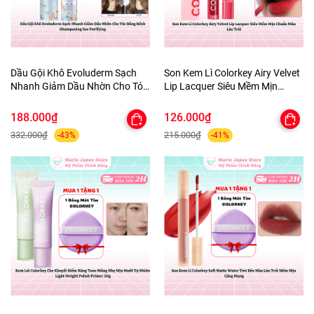
Dầu Gội Khô Evoluderm Sạch
Son Kem Lì Colorkey Airy Velvet
Nhanh Giảm Dầu Nhờn Cho Tóc
Lip Lacquer Siêu Mềm Mịn
Bồng Bềnh Shampooing Sec
Chuẩn Màu Lâu Trôi
Purifying
188.000₫
126.000₫
332.000₫
215.000₫
-43%
-41%