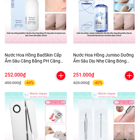
Nước Hoa Hồng BadSkin Cấp
Nước Hoa Hồng Jumiso Dưỡng
Ẩm Sâu Căng Bằng PH Căng
Ẩm Sâu Dịu Nhẹ Căng Bóng
Mịn Da Hyaluronic Spa Toner
Mềm Mại Da Waterfull
Hàn Quốc 500ml
Hyaluronic Acid Hàn Quốc
252.000₫
251.000₫
250ml
450.000₫
420.000₫
-44%
-40%