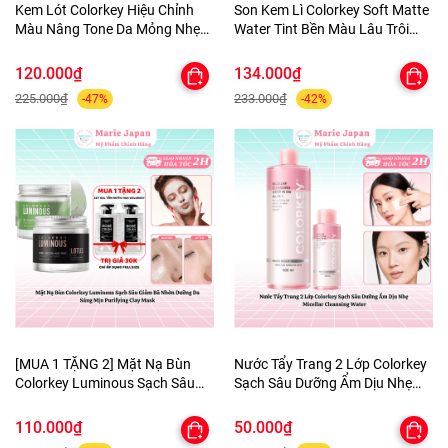
Kem Lót Colorkey Hiệu Chỉnh
Son Kem Lì Colorkey Soft Matte
Màu Nâng Tone Da Mỏng Nhẹ
Water Tint Bền Màu Lâu Trôi
Tự Nhiên Light Weight Polish
Siêu Mịn Môi - TẶNG 1 BÔNG
Primer 30g - TẶNG 1 BÔNG MÚT
MÚT TÍM
120.000₫
134.000₫
TÍM
225.000₫
233.000₫
-47%
-42%
[MUA 1 TẶNG 2] Mặt Nạ Bùn
Nước Tẩy Trang 2 Lớp Colorkey
Colorkey Luminous Sạch Sâu
Sạch Sâu Dưỡng Ẩm Dịu Nhẹ
Giảm Bã Nhờn Dưỡng Da Sáng
Micellar Cleansing Water
Mịn Purifying Clay Mask - TẶNG
110.000₫
50.000₫
SET SAMPLE 2 GEL TẮM