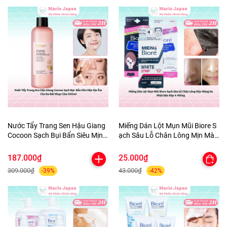
Nước Tẩy Trang Sen Hậu Giang
Miếng Dán Lột Mụn Mũi Biore S
Cocoon Sạch Bụi Bẩn Siêu Mịn
ạch Sâu Lỗ Chân Lông Mịn Màn
Dịu Êm Cho Da Rất Nhạy Cảm
g Da Nhật Bản Hộp 4 Miếng
500ml
187.000₫
25.000₫
309.000₫
43.000₫
-39%
-42%