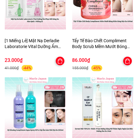
[1 Miếng Lẻ] Mặt Nạ Derladie
Tẩy Tế Bào Chết Compliment
Laboratorie Vital Dưỡng Ẩm
Body Scrub Mềm Mướt Bóng
Phục Hồi Sáng Da Hàn Quốc
Khỏe Sáng Mịn Da 400ml
23.000₫
86.000₫
41.000₫
155.000₫
-44%
-45%