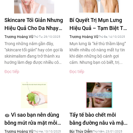
Skincare Tối Giản Nhưng
Bí Quyết Trị Mụn Lưng
Hiệu Quả Cho Da Nhạy
Hiệu Quả – Tạm Biệt Tự
Cảm – Xu Hướng Làm
Ti Khi Diện Áo Hở Lưng
Trương Hoàng Vũ
Trương Hoàng Vũ
Thứ Tư, 29/10/2025
Thứ Ba, 14/10/2025
Đẹp 2025
Trong những năm gần đây,
Mụn lưng là “kẻ thù thầm lặng”
“skincare tối giản” hay còn gọi là
khiến nhiều cô nàng mất tự tin
skinimalism đang trở thành xu
khi diện những bộ cánh gợi
hướng làm đẹp được nhiều cô
cảm. Nhưng bạn có biết, trị...
gái yêu thích....
Đọc tiếp
Đọc tiếp
🧽 Vì sao bạn nên dùng
Tẩy tế bào chết môi
bông mút rửa mặt mỗi
bằng đường nâu và mật
ngày – Bí quyết làm
ong tạm biệt đôi môi
Trương Hoàng Vũ
Bùi Thùy Diễm
Thứ Hai, 13/10/2025
Thứ Năm, 23/01/2025