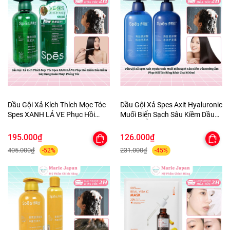
Dầu Gội Xả Kích Thích Mọc Tóc
Dầu Gội Xả Spes Axit Hyaluronic
Spes XANH LÁ VE Phục Hồi
Muối Biển Sạch Sâu Kiềm Dầu
Kiềm Dầu Giảm Gãy Rụng Suôn
Dưỡng Ẩm Phục Hồi Tóc Bồng
Mượt Phồng Tóc
Bềnh Chai 600ml
195.000₫
126.000₫
405.000₫
231.000₫
-52%
-45%