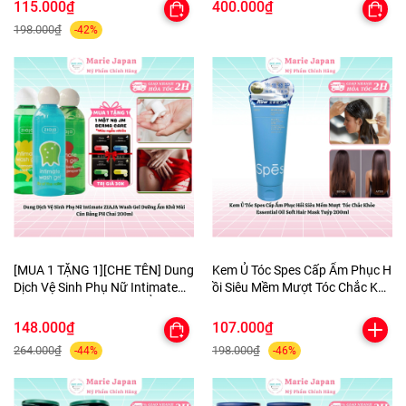
Mịn Cao Cấp
115.000₫
400.000₫
198.000₫
-42%
[MUA 1 TẶNG 1][CHE TÊN] Dung
Kem Ủ Tóc Spes Cấp Ẩm Phục H
Dịch Vệ Sinh Phụ Nữ Intimate
ồi Siêu Mềm Mượt Tóc Chắc Khỏ
ZIAJA Wash Gel DưỡngẨm
e Essential Oil Soft Hair Mask Tu
KhửMùi CânBằng PH Chai
ýp 200ml
148.000₫
107.000₫
200ml-TẶNG 1MASK
264.000₫
198.000₫
-44%
-46%