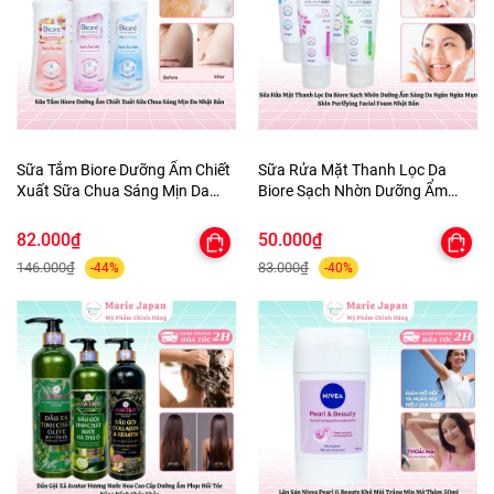
Sữa Tắm Biore Dưỡng Ẩm Chiết
Sữa Rửa Mặt Thanh Lọc Da
Xuất Sữa Chua Sáng Mịn Da
Biore Sạch Nhờn Dưỡng Ẩm
Nhật Bản
Sáng Da Ngăn Ngừa Mụn Skin
Purifying Facial Foam Nhật Bản
82.000₫
50.000₫
146.000₫
83.000₫
-44%
-40%