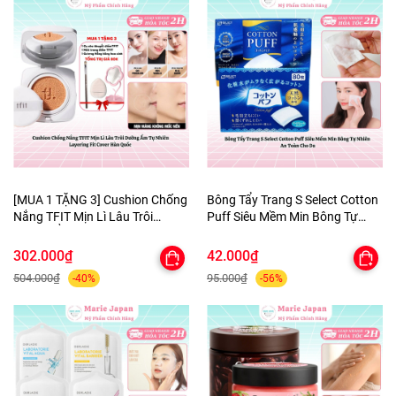
[MUA 1 TẶNG 3] Cushion Chống
Bông Tẩy Trang S Select Cotton
Nắng TFIT Mịn Lì Lâu Trôi
Puff Siêu Mềm Min Bông Tự
Dưỡng Ẩm Tự Nhiên Layering
Nhiên An Toàn Cho Da
Fit Cover Hàn Quốc
302.000₫
42.000₫
504.000₫
95.000₫
-40%
-56%