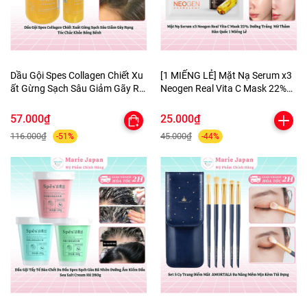
Dầu Gội Spes Collagen Chiết Xu
[1 MIẾNG LẺ] Mặt Nạ Serum x3
ất Gừng Sạch Sâu Giảm Gãy Rụ
Neogen Real Vita C Mask 22%
ng Tóc Chắc Khỏe Bồng Bềnh
Dưỡng Trắng Mờ Thâm Hàn
Quốc
57.000₫
25.000₫
116.000₫
45.000₫
-51%
-44%