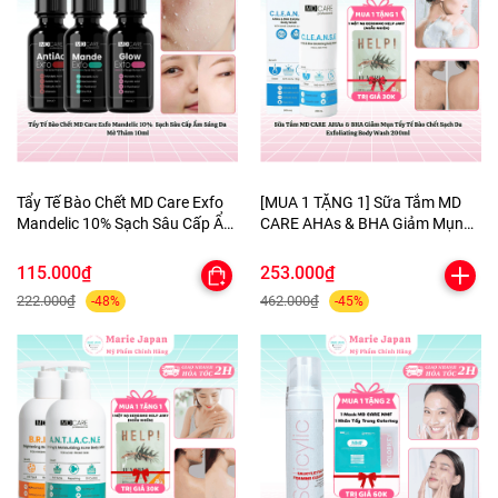
Tẩy Tế Bào Chết MD Care Exfo
[MUA 1 TẶNG 1] Sữa Tắm MD
Mandelic 10% Sạch Sâu Cấp Ẩm
CARE AHAs & BHA Giảm Mụn
Sáng Da Mờ Thâm 10ml
Tẩy Tế Bào Chết Sạch Da
Exfoliating Body Wash 200ml-
115.000₫
253.000₫
TẶNG 1 MẶT NẠ BERGAMO
222.000₫
462.000₫
-48%
-45%
HELP JARY