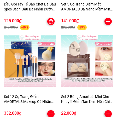
Dầu Gội Tẩy Tế Bào Chết Da Đầu
Set 5 Cọ Trang Điểm Mắt
Spes Sạch Gàu Bã Nhờn Dưỡng
AMORTALS Đa Năng Mềm Mịn
Ẩm Kiềm Dầu Sea Salt Cream
Kèm Túi Đựng
Hũ 280g
125.000₫
141.000₫
245.000₫
232.000₫
-49%
-39%
Set 12 Cọ Trang Điểm
Set 2 Bông Amortals Mini Che
AMORTALS Makeup Cá Nhân
Khuyết Điểm Tán Kem Nền Chi
Chuyên Nghiệp Lông Mềm Mịn
Tiết Mềm Mịn Nhỏ Gọn Tiện Lợi
Kèm Túi Đựng Tiện Lợi
The Little Concealer Powder
332.000₫
22.000₫
Puff