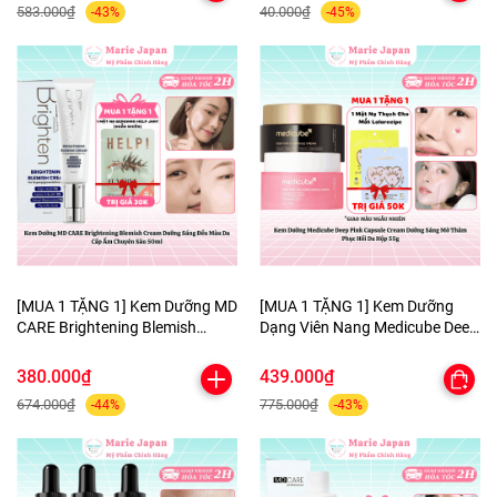
583.000₫
40.000₫
-43%
-45%
[MUA 1 TẶNG 1] Kem Dưỡng MD
[MUA 1 TẶNG 1] Kem Dưỡng
CARE Brightening Blemish
Dạng Viên Nang Medicube Deep
Cream Dưỡng Sáng Đều Màu Da
Pink Capsule Cream Dưỡng
Cấp Ẩm Chuyên Sâu 50ml-
Sáng Mờ Thâm Phục Hồi Da
380.000₫
439.000₫
TẶNG 1 MẶT NẠ BERGAMO
Hộp 55g - TẶNG MẶT NẠ MẮT
674.000₫
775.000₫
-44%
-43%
HELP JARY