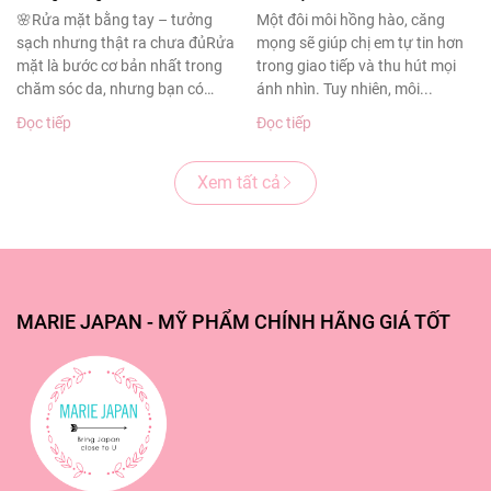
sạch sâu cho làn da
thâm sạm
🌸Rửa mặt bằng tay – tưởng
Một đôi môi hồng hào, căng
sạch nhưng thật ra chưa đủRửa
mọng sẽ giúp chị em tự tin hơn
khỏe đẹp
mặt là bước cơ bản nhất trong
trong giao tiếp và thu hút mọi
chăm sóc da, nhưng bạn có
ánh nhìn. Tuy nhiên, môi...
biết?Theo...
Đọc tiếp
Đọc tiếp
Xem tất cả
MARIE JAPAN - MỸ PHẨM CHÍNH HÃNG GIÁ TỐT