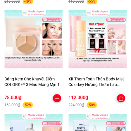
215.000₫
110.000₫
-49%
-55%
Bảng Kem Che Khuyết Điểm
Xịt Thơm Toàn Thân Body Mist
COLORKEY 3 Màu Mỏng Mịn Tự
Colorkey Hương Thơm Lâu
Nhiên Lâu Trôi Concealer
Ngọt Ngào Nhẹ Nhàng Thanh
Palette 3.9g
Mát 100ml
78.000₫
112.000₫
163.000₫
224.000₫
-52%
-50%