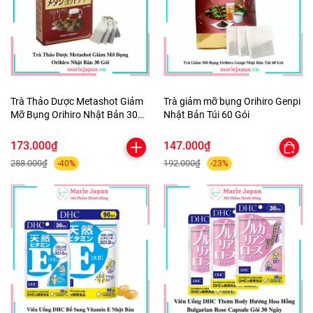
Trà Thảo Dược Metashot Giảm
Trà giảm mỡ bụng Orihiro Genpi
Mỡ Bụng Orihiro Nhật Bản 30
Nhật Bản Túi 60 Gói
Gói
173.000₫
147.000₫
288.000₫
192.000₫
-40%
-23%