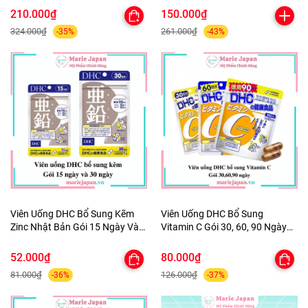
210.000₫
150.000₫
324.000₫
261.000₫
-35%
-43%
Viên Uống DHC Bổ Sung Kẽm
Viên Uống DHC Bổ Sung
Zinc Nhật Bản Gói 15 Ngày Và
Vitamin C Gói 30, 60, 90 Ngày
30 Ngày
Nhật Bản
52.000₫
80.000₫
81.000₫
126.000₫
-36%
-37%