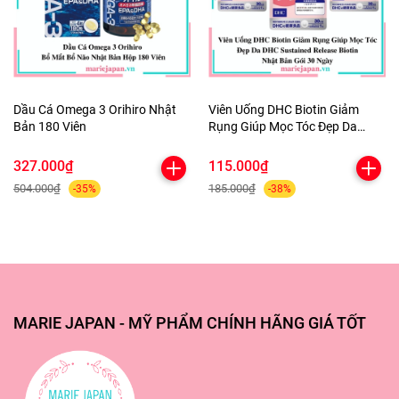
Dầu Cá Omega 3 Orihiro Nhật
Viên Uống DHC Biotin Giảm
Bản 180 Viên
Rụng Giúp Mọc Tóc Đẹp Da
Nhật 30 Ngày
327.000₫
115.000₫
504.000₫
185.000₫
-35%
-38%
MARIE JAPAN - MỸ PHẨM CHÍNH HÃNG GIÁ TỐT