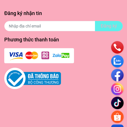
Đăng ký nhận tin
Đăng ký
 giúp
Phương thức thanh toán
oài
hiều
màu
 sắc