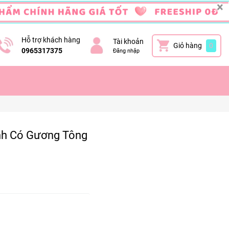
×
Hỗ trợ khách hàng
Tài khoản
Giỏ hàng
0
0965317375
Đăng nhập
nh Có Gương Tông