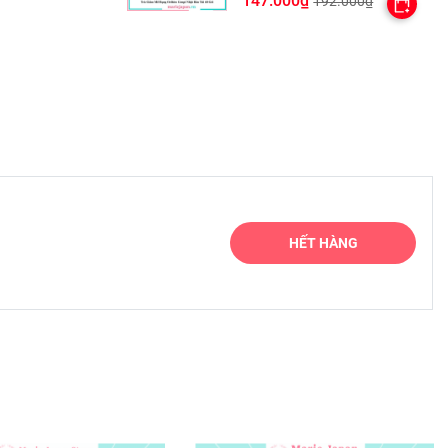
147.000₫
192.000₫
HẾT HÀNG
ễ