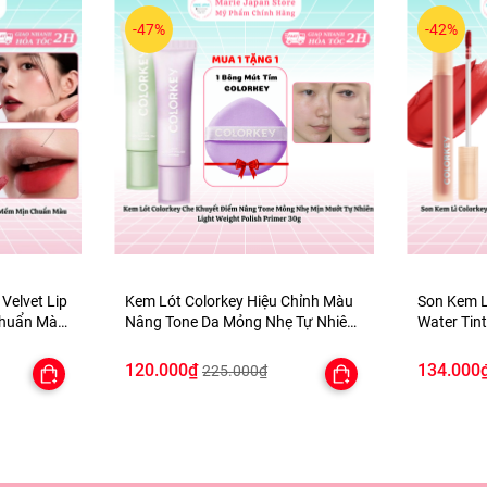
-47%
-42%
 Velvet Lip
Kem Lót Colorkey Hiệu Chỉnh Màu
Son Kem L
Chuẩn Màu
Nâng Tone Da Mỏng Nhẹ Tự Nhiên
Water Tint
Light Weight Polish Primer 30g -
Mịn Môi 
TẶNG 1 BÔNG MÚT TÍM
120.000₫
134.000
225.000₫