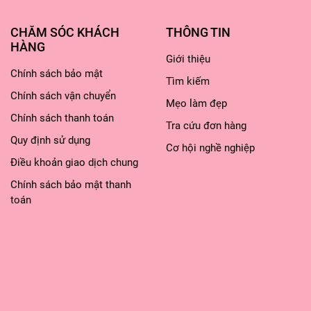
CHĂM SÓC KHÁCH
THÔNG TIN
HÀNG
Giới thiệu
Chính sách bảo mật
 lót mắt lên toàn bộ bầu mắt. Bước này sẽ
Tìm kiếm
Chính sách vận chuyển
an trọng là bám lâu hơn nhé
Mẹo làm đẹp
tô hết toàn bộ bầu mắt, rồi tan đều ra ng
Chính sách thanh toán
Tra cứu đơn hàng
Quy định sử dụng
Cơ hội nghề nghiệp
đậm hơn nhấn ở hốc mắt, đuôi mắt để tạo c
Điều khoản giao dịch chung
Chính sách bảo mật thanh
g linh và thu hút hơn, hãy chọn thêm một 
toán
n đều ra
khóe mắt để tạo hiệu ứng đôi mắt to hơn.
mắt dưới nữa nha
giả, chải mascara để tăng độ sâu cũng như
é.