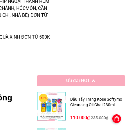
HIP NGOẠI THÀNH HCM
 CHÁNH, HÓCMÔN, CẦN
Ủ CHI, NHÀ BÈ) ĐƠN TỪ
QUÀ XINH ĐƠN TỪ 500K
Ưu đãi HOT 🔥
ông
Dầu Tẩy Trang Kose Softymo
Cleansing Oil Chai 230ml
110.000₫
235.000₫