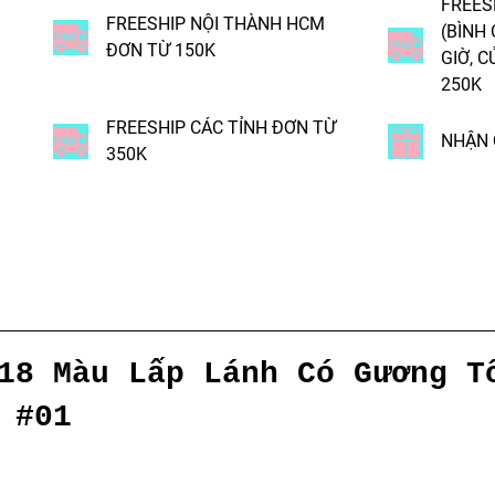
FREES
FREESHIP NỘI THÀNH HCM
(BÌNH
ĐƠN TỪ 150K
GIỜ, C
250K
FREESHIP CÁC TỈNH ĐƠN TỪ
NHẬN 
350K
18 Màu Lấp Lánh Có Gương T
#01