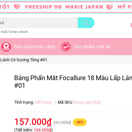
 mặt, toner, serum
Sản phẩm bán chạy
Sản phẩm mới về
p Lánh Có Gương Tông #01
Bảng Phấn Mắt Focallure 18 Màu Lấp Lá
#01
Tình trạng:
Hết hàng
|
Mã SKU:
Đang cập nhật
157.000₫
261.000₫
-40%
(Tiết kiệm:
104.000₫
)