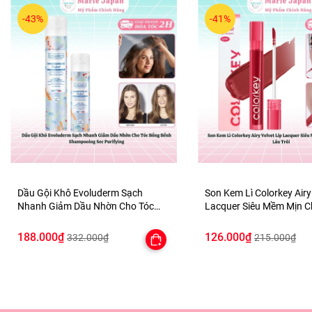
-43%
-41%
Dầu Gội Khô Evoluderm Sạch
Son Kem Lì Colorkey Airy
Nhanh Giảm Dầu Nhờn Cho Tóc
Lacquer Siêu Mềm Mịn 
Bồng Bềnh Shampooing Sec
Lâu Trôi
Purifying
188.000₫
126.000₫
332.000₫
215.000₫