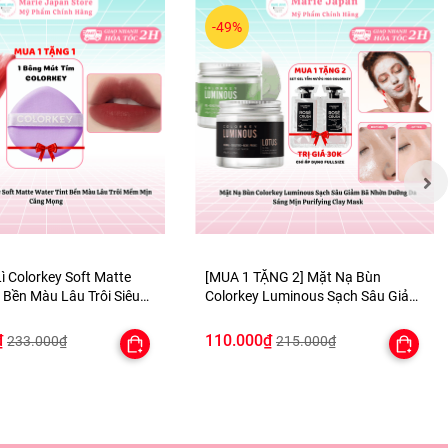
-49%
ì Colorkey Soft Matte
[MUA 1 TẶNG 2] Mặt Nạ Bùn
 Bền Màu Lâu Trôi Siêu
Colorkey Luminous Sạch Sâu Giảm
- TẶNG 1 BÔNG MÚT TÍM
Bã Nhờn Dưỡng Da Sáng Mịn
Purifying Clay Mask - TẶNG SET
₫
110.000₫
233.000₫
215.000₫
SAMPLE 2 GEL TẮM