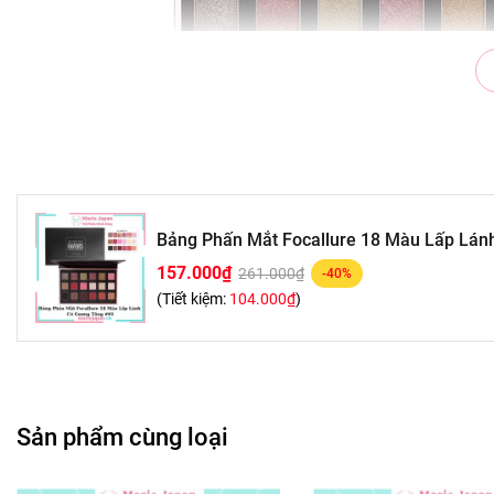
Bảng Phấn Mắt Focallure 18 Màu Lấp Lán
CÔNG DỤNG:
157.000₫
261.000₫
-40%
- Chất lượng phấn mịn bám chặt lâu trôi
(Tiết kiệm:
104.000₫
)
- Là sản phẩm phù hợp makeup hằng ngày 
đánh. Sản phẩm thích hợp ngay với những
Sản phẩm cùng loại