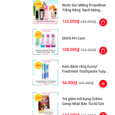
Nước Súc Miệng Propolinse
Trắng Răng Sạch Mảng
Bám 600ml Nhật Bản
123.000₫
243.000₫
DDVS PH Care
108.000₫
162.000₫
Kem đánh răng Eucryl
Freshmint Toothpaste Tuýp
62g
54.000₫
105.000₫
Trà giảm mỡ bụng Orihiro
Genpi Nhật Bản Túi 60 Gói