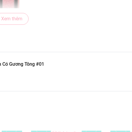
Xem thêm
h Có Gương Tông #01
 và rất lung linh.
và dịp lễ hội bởi những màu mắt cơ bản, d
 bạn không chuyên về trang điểm mắt...