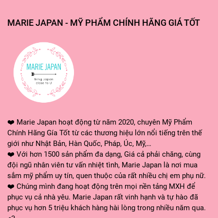
MARIE JAPAN - MỸ PHẨM CHÍNH HÃNG GIÁ TỐT
HƯỚNG DẪN SỬ DỤNG:
Bước 1: Tô che khuyết điểm hoặc kem
màu mắt lên chuẩn hơn, rõ hơn và qu
Bước 2: Sử dụng một màu trung tính 
cho tự nhiên
Bước 3: Bạn có thể kết hợp một màu 
❤️ Marie Japan hoạt động từ năm 2020, chuyên Mỹ Phẩm
sâu cho mắt.
Chính Hãng Gía Tốt từ các thương hiệu lớn nổi tiếng trên thế
Bước 4: Nếu đi tiệc, bạn cần sự lun
giới như Nhật Bản, Hàn Quốc, Pháp, Úc, Mỹ,…
nhũ ánh tô ở giữa bầu mắt sau đó ta
❤️ Với hơn 1500 sản phẩm đa dạng, Giá cả phải chăng, cùng
đội ngũ nhân viên tư vấn nhiệt tình, Marie Japan là nơi mua
Bước 5: Nhấn thêm một ít nhũ bạc ở 
sắm mỹ phẩm uy tín, quen thuộc của rất nhiều chị em phụ nữ.
Bước 6: Đừng quên tô phấn mắt ở mí 
❤️ Chúng mình đang hoạt động trên mọi nền tảng MXH để
Bước 7: Kẻ eyeliner và gắn thêm mi 
phục vụ cả nhà yêu. Marie Japan rất vinh hạnh và tự hào đã
phục vụ hơn 5 triệu khách hàng hài lòng trong nhiều năm qua.
sảo cho makeup look của bản thân nh