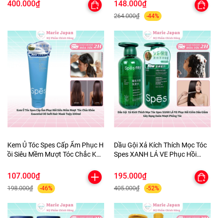
KhửMùi CânBằng PH Chai
400.000₫
148.000₫
200ml-TẶNG 1MASK
264.000₫
-44%
Kem Ủ Tóc Spes Cấp Ẩm Phục H
Dầu Gội Xả Kích Thích Mọc Tóc
ồi Siêu Mềm Mượt Tóc Chắc Khỏ
Spes XANH LÁ VE Phục Hồi
e Essential Oil Soft Hair Mask Tu
Kiềm Dầu Giảm Gãy Rụng Suôn
ýp 200ml
Mượt Phồng Tóc
107.000₫
195.000₫
198.000₫
405.000₫
-46%
-52%