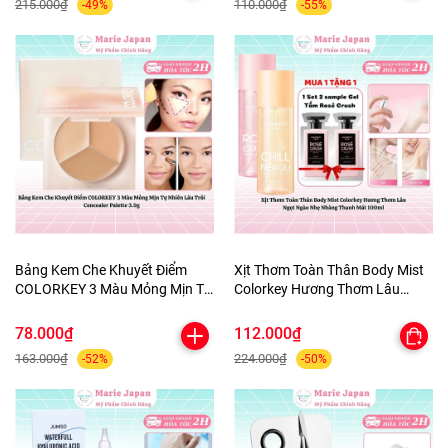
215.000₫
110.000₫
-49%
-55%
Bảng Kem Che Khuyết Điểm
Xịt Thơm Toàn Thân Body Mist
COLORKEY 3 Màu Mỏng Mịn Tự
Colorkey Hương Thơm Lâu
Nhiên Lâu Trôi Concealer
Ngọt Ngào Nhẹ Nhàng Thanh
Palette 3.9g
Mát 100ml
78.000₫
112.000₫
163.000₫
224.000₫
-52%
-50%