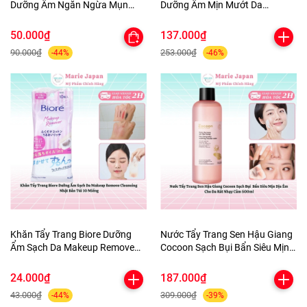
Dưỡng Ẩm Ngăn Ngừa Mụn
Dưỡng Ẩm Mịn Mướt Da
Micellar Cleansing Water Nhật
Makeup Remove Perfect Oil
Bản
Nhật Bản Chai 150ml
50.000₫
137.000₫
90.000₫
253.000₫
-44%
-46%
Khăn Tẩy Trang Biore Dưỡng
Nước Tẩy Trang Sen Hậu Giang
Ẩm Sạch Da Makeup Remove
Cocoon Sạch Bụi Bẩn Siêu Mịn
Cleansing Nhật Bản Túi 10
Dịu Êm Cho Da Rất Nhạy Cảm
Miếng
500ml
24.000₫
187.000₫
43.000₫
309.000₫
-44%
-39%