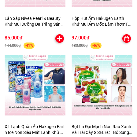
Lăn Sáp Nivea Pearl & Beauty
Hộp Hút Ẩm Hakugen Earth
Khử Mùi Dưỡng Da Trắng Sáng
Khử Mùi Ẩm Mốc Làm ThơmTủ
Mịn Màng Mờ Thâm 50ml
Quần Áo tủ Giày Nhật Bản 3
Hộpx450ml
85.000₫
97.000₫
144.000₫
180.000₫
-41%
-46%
Xịt Lạnh Quần Áo Hakugen Eart
Bột Lá Đại Mạch Non Rau Xanh
h Ice Non Siêu Mát Lạnh Khử M
Và Trái Cây S SELECT Bổ Sung