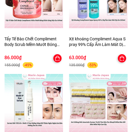
Tẩy Tế Bào Chết Compliment
Xịt khoáng Compliment Aqua S
Body Scrub Mềm Mướt Bóng
pray 99% Cấp Ẩm Làm Mát Dịu
Khỏe Sáng Mịn Da 400ml
Da 200ml
86.000₫
63.000₫
155.000₫
135.000₫
-45%
-53%