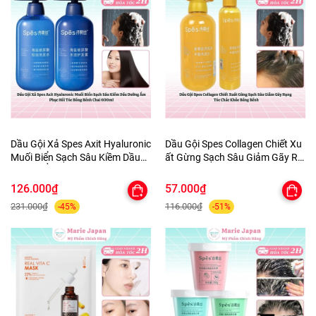
Dầu Gội Xả Spes Axit Hyaluronic
Dầu Gội Spes Collagen Chiết Xu
Muối Biển Sạch Sâu Kiềm Dầu
ất Gừng Sạch Sâu Giảm Gãy Rụ
Dưỡng Ẩm Phục Hồi Tóc Bồng
ng Tóc Chắc Khỏe Bồng Bềnh
Bềnh Chai 600ml
126.000₫
57.000₫
231.000₫
116.000₫
-45%
-51%