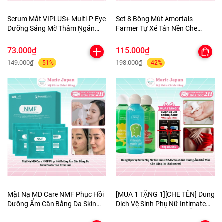
Serum Mắt VIPLUS+ Multi-P Eye
Set 8 Bông Mút Amortals
Dưỡng Sáng Mờ Thâm Ngăn
Farmer Tự Xé Tán Nền Che
Ngừa Lão Hóa Dưỡng Ẩm Da
Khuyết Điểm Đàn Hồi Siêu Mềm
10ml
Mịn Cao Cấp
73.000₫
115.000₫
149.000₫
198.000₫
-51%
-42%
Mặt Nạ MD Care NMF Phục Hồi
[MUA 1 TẶNG 1][CHE TÊN] Dung
Dưỡng Ẩm Cân Bằng Da Skin
Dịch Vệ Sinh Phụ Nữ Intimate
Protection Premium
ZIAJA Wash Gel DưỡngẨm