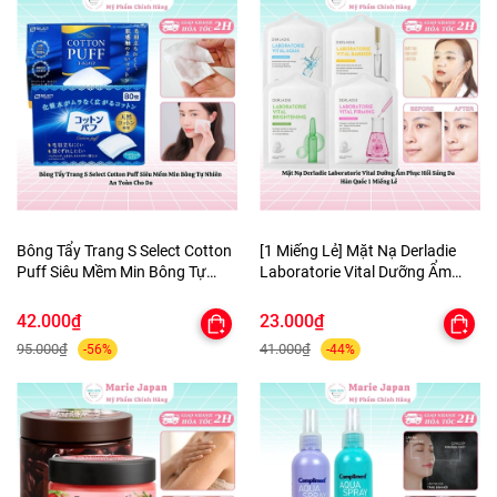
Bông Tẩy Trang S Select Cotton
[1 Miếng Lẻ] Mặt Nạ Derladie
Puff Siêu Mềm Min Bông Tự
Laboratorie Vital Dưỡng Ẩm
Nhiên An Toàn Cho Da
Phục Hồi Sáng Da Hàn Quốc
42.000₫
23.000₫
95.000₫
41.000₫
-56%
-44%