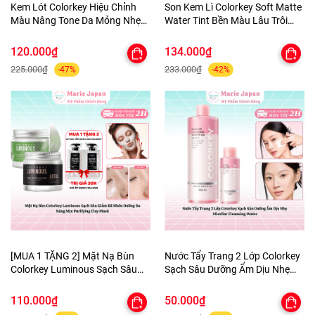
Kem Lót Colorkey Hiệu Chỉnh
Son Kem Lì Colorkey Soft Matte
Màu Nâng Tone Da Mỏng Nhẹ
Water Tint Bền Màu Lâu Trôi
Tự Nhiên Light Weight Polish
Siêu Mịn Môi - TẶNG 1 BÔNG
Primer 30g - TẶNG 1 BÔNG MÚT
MÚT TÍM
120.000₫
134.000₫
TÍM
225.000₫
233.000₫
-47%
-42%
[MUA 1 TẶNG 2] Mặt Nạ Bùn
Nước Tẩy Trang 2 Lớp Colorkey
Colorkey Luminous Sạch Sâu
Sạch Sâu Dưỡng Ẩm Dịu Nhẹ
Giảm Bã Nhờn Dưỡng Da Sáng
Micellar Cleansing Water
Mịn Purifying Clay Mask - TẶNG
110.000₫
50.000₫
SET SAMPLE 2 GEL TẮM