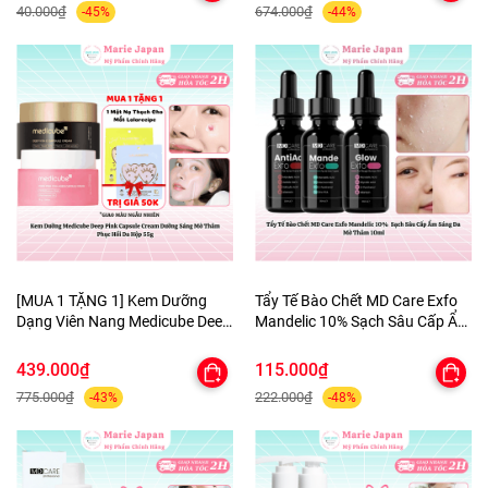
40.000₫
674.000₫
-45%
-44%
HELP JARY
[MUA 1 TẶNG 1] Kem Dưỡng
Tẩy Tế Bào Chết MD Care Exfo
Dạng Viên Nang Medicube Deep
Mandelic 10% Sạch Sâu Cấp Ẩm
Pink Capsule Cream Dưỡng
Sáng Da Mờ Thâm 10ml
Sáng Mờ Thâm Phục Hồi Da
439.000₫
115.000₫
Hộp 55g - TẶNG MẶT NẠ MẮT
775.000₫
222.000₫
-43%
-48%