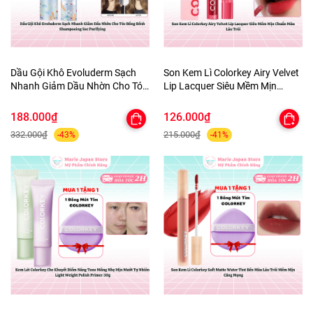
Dầu Gội Khô Evoluderm Sạch
Son Kem Lì Colorkey Airy Velvet
Nhanh Giảm Dầu Nhờn Cho Tóc
Lip Lacquer Siêu Mềm Mịn
Bồng Bềnh Shampooing Sec
Chuẩn Màu Lâu Trôi
Purifying
188.000₫
126.000₫
332.000₫
215.000₫
-43%
-41%