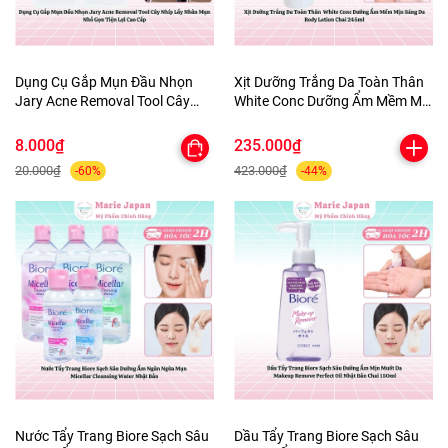
Dụng Cụ Gắp Mụn Đầu Nhọn
Xịt Dưỡng Trắng Da Toàn Thân
Jary Acne Removal Tool Cây
White Conc Dưỡng Ẩm Mềm Mịn
Nhíp Lấy Nhân Mụn Nhỏ Gọn
Sáng Da Body Lotion Chai
Tiện Lợi Cao Cấp
245ml
8.000₫
235.000₫
20.000₫
423.000₫
-60%
-44%
Nước Tẩy Trang Biore Sạch Sâu
Dầu Tẩy Trang Biore Sạch Sâu