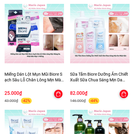
Miếng Dán Lột Mụn Mũi Biore S
Sữa Tắm Biore Dưỡng Ẩm Chiết
ạch Sâu Lỗ Chân Lông Mịn Màn
Xuất Sữa Chua Sáng Mịn Da
g Da Nhật Bản Hộp 4 Miếng
Nhật Bản
25.000₫
82.000₫
43.000₫
146.000₫
-42%
-44%