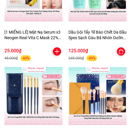
[1 MIẾNG LẺ] Mặt Nạ Serum x3
Dầu Gội Tẩy Tế Bào Chết Da Đầu
Neogen Real Vita C Mask 22%
Spes Sạch Gàu Bã Nhờn Dưỡng
Dưỡng Trắng Mờ Thâm Hàn
Ẩm Kiềm Dầu Sea Salt Cream
Quốc
Hũ 280g
25.000₫
125.000₫
45.000₫
245.000₫
-44%
-49%