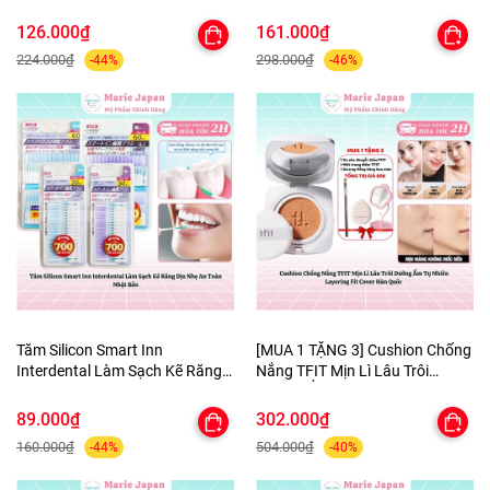
ùi Hôi Nhật Bản 100ml
Canxi Chất Xơ Hòa Tan Nhật
Bản
126.000₫
161.000₫
224.000₫
298.000₫
-44%
-46%
Tăm Silicon Smart Inn
[MUA 1 TẶNG 3] Cushion Chống
Interdental Làm Sạch Kẽ Răng
Nắng TFIT Mịn Lì Lâu Trôi
Dịu Nhẹ An Toàn Nhật Bản
Dưỡng Ẩm Tự Nhiên Layering
Fit Cover Hàn Quốc
89.000₫
302.000₫
160.000₫
504.000₫
-44%
-40%