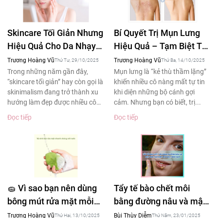
Skincare Tối Giản Nhưng
Bí Quyết Trị Mụn Lưng
Hiệu Quả Cho Da Nhạy
Hiệu Quả – Tạm Biệt Tự
Cảm – Xu Hướng Làm
Ti Khi Diện Áo Hở Lưng
Trương Hoàng Vũ
Trương Hoàng Vũ
Thứ Tư, 29/10/2025
Thứ Ba, 14/10/2025
Đẹp 2025
Trong những năm gần đây,
Mụn lưng là “kẻ thù thầm lặng”
“skincare tối giản” hay còn gọi là
khiến nhiều cô nàng mất tự tin
skinimalism đang trở thành xu
khi diện những bộ cánh gợi
hướng làm đẹp được nhiều cô
cảm. Nhưng bạn có biết, trị...
gái yêu thích....
Đọc tiếp
Đọc tiếp
🧽 Vì sao bạn nên dùng
Tẩy tế bào chết môi
bông mút rửa mặt mỗi
bằng đường nâu và mật
ngày – Bí quyết làm
ong tạm biệt đôi môi
Trương Hoàng Vũ
Bùi Thùy Diễm
Thứ Hai, 13/10/2025
Thứ Năm, 23/01/2025