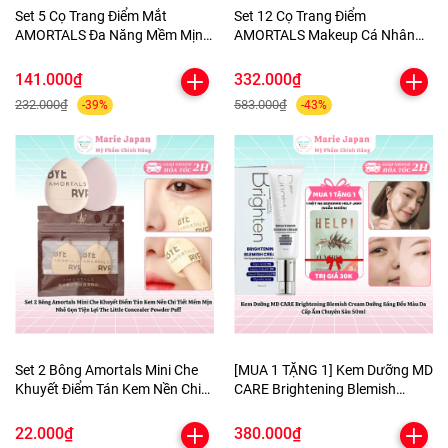
Set 5 Cọ Trang Điểm Mắt
Set 12 Cọ Trang Điểm
AMORTALS Đa Năng Mềm Mịn
AMORTALS Makeup Cá Nhân
Kèm Túi Đựng
Chuyên Nghiệp Lông Mềm Mịn
Kèm Túi Đựng Tiện Lợi
141.000₫
332.000₫
232.000₫
583.000₫
-39%
-43%
Set 2 Bông Amortals Mini Che
[MUA 1 TẶNG 1] Kem Dưỡng MD
Khuyết Điểm Tán Kem Nền Chi
CARE Brightening Blemish
Tiết Mềm Mịn Nhỏ Gọn Tiện Lợi
Cream Dưỡng Sáng Đều Màu Da
The Little Concealer Powder
Cấp Ẩm Chuyên Sâu 50ml-
22.000₫
380.000₫
Puff
TẶNG 1 MẶT NẠ BERGAMO