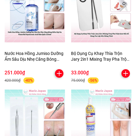
Nước Hoa Hồng Jumiso Dưỡng
Bộ Dụng Cụ Khay Thìa Trộn
Ẩm Sâu Dịu Nhẹ Căng Bóng
Jary 2in1 Mixing Tray Pha Trộn
Mềm Mại Da Waterfull
Kem Nền Dễ Dàng Cho Lớp Nền
Hyaluronic Acid Hàn Quốc
Mỏng Tênh
251.000₫
33.000₫
250ml
420.000₫
75.000₫
-40%
-56%