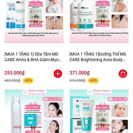
[MUA 1 TẶNG 1] Sữa Tắm MD
[MUA 1 TẶNG 1]Dưỡng Thể MD
CARE AHAs & BHA Giảm Mụn
CARE Brightening Acne Body
Tẩy Tế Bào Chết Sạch Da
Lotion Dưỡng Sáng Da Mờ
Exfoliating Body Wash 200ml-
Thâm Giảm Mụn Cơ Thể Chai
253.000₫
371.000₫
TẶNG 1 MẶT NẠ BERGAMO
200ml-TẶNG 1 MẶT NẠ
462.000₫
674.000₫
-45%
-45%
HELP JARY
BERGAMO HELP JARY