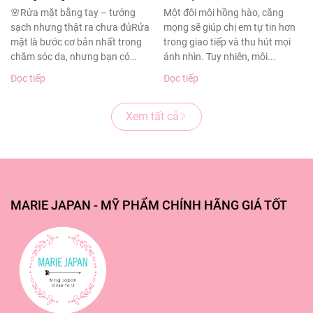
sạch sâu cho làn da
thâm sạm
🌸Rửa mặt bằng tay – tưởng
Một đôi môi hồng hào, căng
sạch nhưng thật ra chưa đủRửa
mọng sẽ giúp chị em tự tin hơn
khỏe đẹp
mặt là bước cơ bản nhất trong
trong giao tiếp và thu hút mọi
chăm sóc da, nhưng bạn có
ánh nhìn. Tuy nhiên, môi...
biết?Theo...
Đọc tiếp
Đọc tiếp
Xem tất cả
MARIE JAPAN - MỸ PHẨM CHÍNH HÃNG GIÁ TỐT