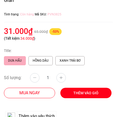
Giãn
Tình trạng:
Còn hàng
Mã SKU:
PVN3825
31.000₫
65.000₫
-53%
(Tiết kiệm
34.000₫
)
Title:
DƯA HẤU
HỒNG DÂU
XANH TRÁI BƠ
Số lượng:
MUA NGAY
THÊM VÀO GIỎ
Thêm vào yêu thích