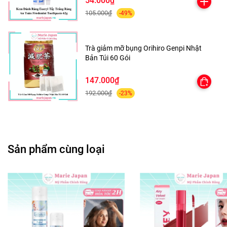
54.000₫
📌 HƯỚNG DẪN SỬ DỤNG
105.000₫
-49%
Làm ướt bông tắm trước khi sử dụng.
Trà giảm mỡ bụng Orihiro Genpi Nhật
Cho lượng sữa tắm vừa đủ lên bông tắm.
Bản Túi 60 Gói
Nhẹ nhàng tạo bọt rồi massage lên da theo chuyển động
147.000₫
tròn.
192.000₫
-23%
Sau khi dùng, giặt sạch và treo nơi khô ráo để bảo quản.
Sản phẩm cùng loại