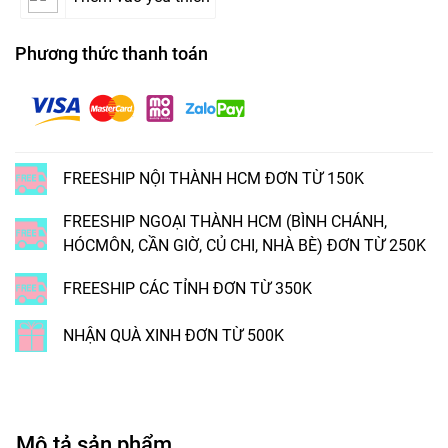
Phương thức thanh toán
FREESHIP NỘI THÀNH HCM ĐƠN TỪ 150K
FREESHIP NGOẠI THÀNH HCM (BÌNH CHÁNH,
HÓCMÔN, CẦN GIỜ, CỦ CHI, NHÀ BÈ) ĐƠN TỪ 250K
FREESHIP CÁC TỈNH ĐƠN TỪ 350K
NHẬN QUÀ XINH ĐƠN TỪ 500K
Mô tả sản phẩm