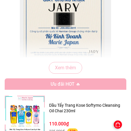
Xem thêm
Ưu đãi HOT 🔥
🌟 CÔNG DỤNG NỔI BẬT
Dầu Tẩy Trang Kose Softymo Cleansing
Làm sạch da nhẹ nhàng: Loại bỏ bụi bẩn, bã nhờn và tế
Oil Chai 230ml
bào chết, giúp da thông thoáng, mịn màng.
110.000₫
Tạo bọt siêu mịn: Giúp tiết kiệm sữa tắm, tăng hiệu quả