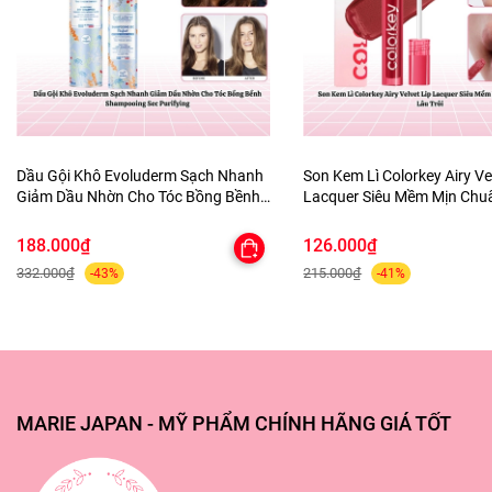
Dầu Gội Khô Evoluderm Sạch Nhanh
Son Kem Lì Colorkey Airy Ve
Giảm Dầu Nhờn Cho Tóc Bồng Bềnh
Lacquer Siêu Mềm Mịn Ch
Shampooing Sec Purifying
Lâu Trôi
188.000₫
126.000₫
332.000₫
215.000₫
-43%
-41%
✅---MARIE JAPAN CAM KẾT---✅
🌸 Các sản phẩm được nhập khẩu chính hãng, đạt tiêu
chuẩn về chất lượng và an toàn.
🌸 Luôn sẵn sàng giải đáp mọi thắc mắc về sản phẩm
MARIE JAPAN - MỸ PHẨM CHÍNH HÃNG GIÁ TỐT
cũng như dịch vụ của shop, xin quý khách hãy CHAT NGAY
với shop để được tư vấn và hỗ trợ.