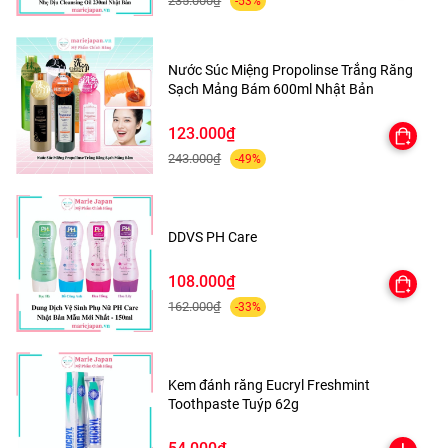
235.000₫
-53%
làm sạch và dưỡng ẩm cho da.
Massage thư giãn: Giúp kích thích tuần hoàn máu, mang
Nước Súc Miệng Propolinse Trắng Răng
lại cảm giác thư thái sau ngày dài làm việc.
Sạch Mảng Bám 600ml Nhật Bản
Thiết kế xinh xắn: Hình dáng trái cây ngộ nghĩnh, màu sắc
123.000₫
tươi sáng, tạo cảm giác vui vẻ khi sử dụng.
243.000₫
-49%
An toàn, phù hợp với mọi loại da: Kể cả da nhạy cảm, trẻ
nhỏ vẫn có thể sử dụng.
DDVS PH Care
108.000₫
🧴 CHẤT LIỆU
162.000₫
-33%
Lưới PE cao cấp, mềm mại, độ bền cao, an toàn cho da.
Lõi mút tạo độ phồng giúp tạo bọt nhanh chóng và dày
Kem đánh răng Eucryl Freshmint
mịn.
Toothpaste Tuýp 62g