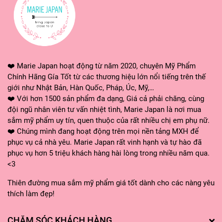
🌸 Hỗ trợ đổi trả sản phẩm theo chính sách của Shopee.
❤ MARIE JAPAN xin cảm ơn quý khách đã tin tưởng và sử
dụng sản phẩm của shop. Shop sẽ không ngừng cải tiến,
mang lại những dòng sản phẩm và dịch vụ tốt nhất đến
tay khách hàng! ❤️
❤️ Marie Japan hoạt động từ năm 2020, chuyên Mỹ Phẩm
Chính Hãng Gía Tốt từ các thương hiệu lớn nổi tiếng trên thế
giới như Nhật Bản, Hàn Quốc, Pháp, Úc, Mỹ,…
❤️ Với hơn 1500 sản phẩm đa dạng, Giá cả phải chăng, cùng
#bongtam #bongtamtraicay #bongtamjary #chamsocda
đội ngũ nhân viên tư vấn nhiệt tình, Marie Japan là nơi mua
#bongtamtaobot #dungcutam #mariejapan
sắm mỹ phẩm uy tín, quen thuộc của rất nhiều chị em phụ nữ.
#mariejapanstore #myphamchinhhang #myphamnhatban
❤️ Chúng mình đang hoạt động trên mọi nền tảng MXH để
#hangnhatgiatot #mariejapanhangnhat
phục vụ cả nhà yêu. Marie Japan rất vinh hạnh và tự hào đã
phục vụ hơn 5 triệu khách hàng hài lòng trong nhiều năm qua.
<3
Thiên đường mua sắm mỹ phẩm giá tốt dành cho các nàng yêu
thích làm đẹp!
CHĂM SÓC KHÁCH HÀNG