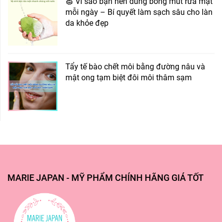
🧽 Vì sao bạn nên dùng bông mút rửa mặt
mỗi ngày – Bí quyết làm sạch sâu cho làn
da khỏe đẹp
Tẩy tế bào chết môi bằng đường nâu và
mật ong tạm biệt đôi môi thâm sạm
MARIE JAPAN - MỸ PHẨM CHÍNH HÃNG GIÁ TỐT