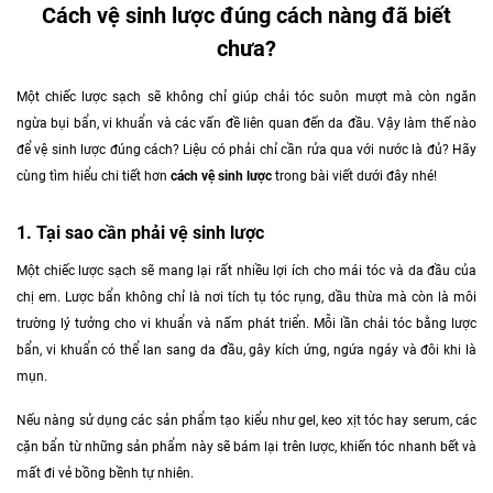
Cách vệ sinh lược đúng cách nàng đã biết
chưa?
Một chiếc lược sạch sẽ không chỉ giúp chải tóc suôn mượt mà còn ngăn
ngừa bụi bẩn, vi khuẩn và các vấn đề liên quan đến da đầu. Vậy làm thế nào
để vệ sinh lược đúng cách? Liệu có phải chỉ cần rửa qua với nước là đủ? Hãy
cùng tìm hiểu chi tiết hơn
cách vệ sinh lược
trong bài viết dưới đây nhé!
1. Tại sao cần phải vệ sinh lược
Một chiếc lược sạch sẽ mang lại rất nhiều lợi ích cho mái tóc và da đầu của
chị em. Lược bẩn không chỉ là nơi tích tụ tóc rụng, dầu thừa mà còn là môi
trường lý tưởng cho vi khuẩn và nấm phát triển. Mỗi lần chải tóc bằng lược
bẩn, vi khuẩn có thể lan sang da đầu, gây kích ứng, ngứa ngáy và đôi khi là
mụn.
Nếu nàng sử dụng các sản phẩm tạo kiểu như gel, keo xịt tóc hay serum, các
cặn bẩn từ những sản phẩm này sẽ bám lại trên lược, khiến tóc nhanh bết và
mất đi vẻ bồng bềnh tự nhiên.