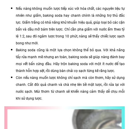
Nếu nàng không muốn lược tiếp xúc với hóa chất, các nguyên liệu tự
nhiên như giấm, baking soda hay chanh chính là những trợ thủ đắc
lực. Giấm trắng có khả năng khử khuẩn hiệu quả, giúp loại bỏ các cặn
bẩn và dầu mỡ bám trên lược. Chỉ cần pha giấm với nước ấm theo tỷ
lệ 1:2, sau đó ngâm lược trong 10 phút, nàng sẽ thấy chiếc lược sạch
bong như mới.
Baking soda cũng là một lựa chọn không thể bỏ qua. Với khả năng
tẩy rửa mạnh mẽ nhưng an toàn, baking soda sẽ giúp nàng đánh bay
mọi vết bẩn cứng đầu. Hãy trộn baking soda với một ít nước để tạo
thành hỗn hợp sệt, rồi dùng bàn chải cọ sạch từng kẽ răng lược.
Còn nếu nàng muốn lược không chỉ sạch mà còn thơm, hãy sử dụng
chanh. Cắt đôi quả chanh và chà nhẹ lên bề mặt lược, rồi rửa lại với
nước sạch. Mùi thơm từ chanh sẽ khiến nàng cảm thấy dễ chịu mỗi
khi sử dụng lược.