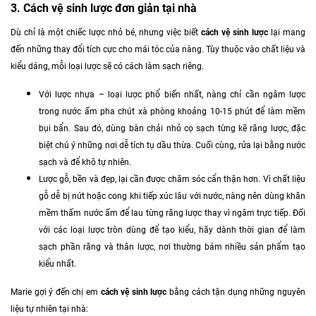
3. Cách vệ sinh lược đơn giản tại nhà
Dù chỉ là một chiếc lược nhỏ bé, nhưng việc biết
cách vệ sinh lược
lại mang
đến những thay đổi tích cực cho mái tóc của nàng. Tùy thuộc vào chất liệu và
kiểu dáng, mỗi loại lược sẽ có cách làm sạch riêng.
Với lược nhựa – loại lược phổ biến nhất, nàng chỉ cần ngâm lược
trong nước ấm pha chút xà phòng khoảng 10-15 phút để làm mềm
bụi bẩn. Sau đó, dùng bàn chải nhỏ cọ sạch từng kẽ răng lược, đặc
biệt chú ý những nơi dễ tích tụ dầu thừa. Cuối cùng, rửa lại bằng nước
sạch và để khô tự nhiên.
Lược gỗ, bền và đẹp, lại cần được chăm sóc cẩn thận hơn. Vì chất liệu
gỗ dễ bị nứt hoặc cong khi tiếp xúc lâu với nước, nàng nên dùng khăn
mềm thấm nước ấm để lau từng răng lược thay vì ngâm trực tiếp. Đối
với các loại lược tròn dùng để tạo kiểu, hãy dành thời gian để làm
sạch phần răng và thân lược, nơi thường bám nhiều sản phẩm tạo
kiểu nhất.
Marie gợi ý đến chị em
cách vệ sinh lược
bằng cách tận dụng những nguyên
liệu tự nhiên tại nhà: