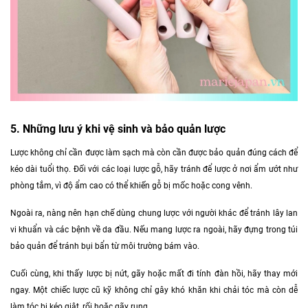
5. Những lưu ý khi vệ sinh và bảo quản lược
Lược không chỉ cần được làm sạch mà còn cần được bảo quản đúng cách để
kéo dài tuổi thọ. Đối với các loại lược gỗ, hãy tránh để lược ở nơi ẩm ướt như
phòng tắm, vì độ ẩm cao có thể khiến gỗ bị mốc hoặc cong vênh.
Ngoài ra, nàng nên hạn chế dùng chung lược với người khác để tránh lây lan
vi khuẩn và các bệnh về da đầu. Nếu mang lược ra ngoài, hãy đựng trong túi
bảo quản để tránh bụi bẩn từ môi trường bám vào.
Cuối cùng, khi thấy lược bị nứt, gãy hoặc mất đi tính đàn hồi, hãy thay mới
ngay. Một chiếc lược cũ kỹ không chỉ gây khó khăn khi chải tóc mà còn dễ
làm tóc bị kéo giật, rối hoặc gãy rụng.