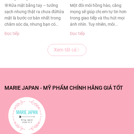
sạch sâu cho làn da
thâm sạm
🌸Rửa mặt bằng tay – tưởng
Một đôi môi hồng hào, căng
sạch nhưng thật ra chưa đủRửa
mọng sẽ giúp chị em tự tin hơn
khỏe đẹp
mặt là bước cơ bản nhất trong
trong giao tiếp và thu hút mọi
chăm sóc da, nhưng bạn có
ánh nhìn. Tuy nhiên, môi...
biết?Theo...
Đọc tiếp
Đọc tiếp
Xem tất cả
MARIE JAPAN - MỸ PHẨM CHÍNH HÃNG GIÁ TỐT