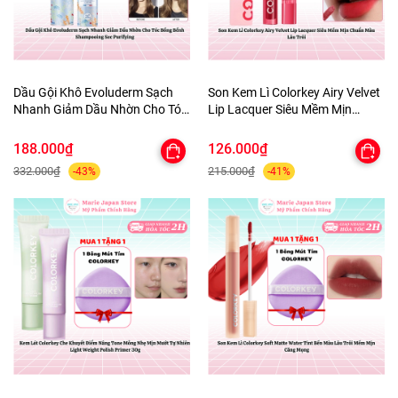
Dầu Gội Khô Evoluderm Sạch
Son Kem Lì Colorkey Airy Velvet
Nhanh Giảm Dầu Nhờn Cho Tóc
Lip Lacquer Siêu Mềm Mịn
Bồng Bềnh Shampooing Sec
Chuẩn Màu Lâu Trôi
Purifying
188.000₫
126.000₫
332.000₫
215.000₫
-43%
-41%