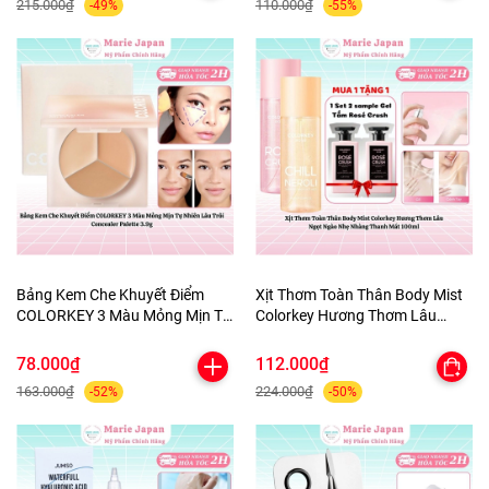
215.000₫
110.000₫
-49%
-55%
Bảng Kem Che Khuyết Điểm
Xịt Thơm Toàn Thân Body Mist
COLORKEY 3 Màu Mỏng Mịn Tự
Colorkey Hương Thơm Lâu
Nhiên Lâu Trôi Concealer
Ngọt Ngào Nhẹ Nhàng Thanh
Palette 3.9g
Mát 100ml
78.000₫
112.000₫
163.000₫
224.000₫
-52%
-50%