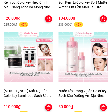
Kem Lót Colorkey Hiệu Chỉnh
Son Kem Lì Colorkey Soft Matte
Màu Nâng Tone Da Mỏng Nhẹ
Water Tint Bền Màu Lâu Trôi
Tự Nhiên Light Weight Polish
Siêu Mịn Môi - TẶNG 1 BÔNG
Primer 30g - TẶNG 1 BÔNG MÚT
MÚT TÍM
120.000₫
134.000₫
TÍM
225.000₫
233.000₫
-47%
-42%
[MUA 1 TẶNG 2] Mặt Nạ Bùn
Nước Tẩy Trang 2 Lớp Colorkey
Colorkey Luminous Sạch Sâu
Sạch Sâu Dưỡng Ẩm Dịu Nhẹ
Giảm Bã Nhờn Dưỡng Da Sáng
Micellar Cleansing Water
Mịn Purifying Clay Mask - TẶNG
110.000₫
50.000₫
SET SAMPLE 2 GEL TẮM