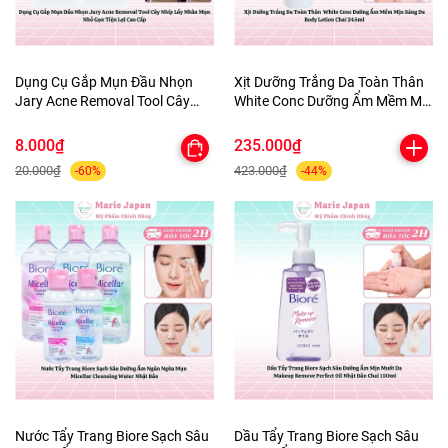
Dụng Cụ Gắp Mụn Đầu Nhọn
Xịt Dưỡng Trắng Da Toàn Thân
Jary Acne Removal Tool Cây
White Conc Dưỡng Ẩm Mềm Mịn
Nhíp Lấy Nhân Mụn Nhỏ Gọn
Sáng Da Body Lotion Chai
Tiện Lợi Cao Cấp
245ml
8.000₫
235.000₫
20.000₫
423.000₫
-60%
-44%
Nước Tẩy Trang Biore Sạch Sâu
Dầu Tẩy Trang Biore Sạch Sâu