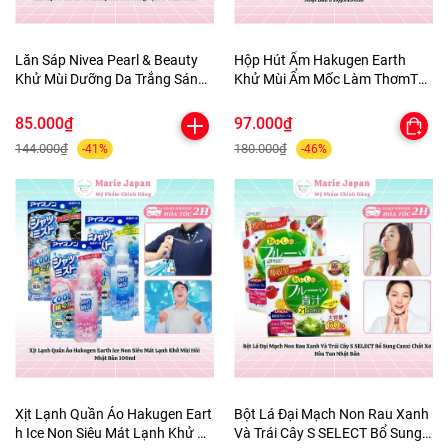
Lăn Sáp Nivea Pearl & Beauty
Hộp Hút Ẩm Hakugen Earth
Khử Mùi Dưỡng Da Trắng Sáng
Khử Mùi Ẩm Mốc Làm ThơmTủ
Mịn Màng Mờ Thâm 50ml
Quần Áo tủ Giày Nhật Bản 3
Hộpx450ml
85.000₫
97.000₫
144.000₫
180.000₫
-41%
-46%
Xịt Lạnh Quần Áo Hakugen Eart
Bột Lá Đại Mạch Non Rau Xanh
h Ice Non Siêu Mát Lạnh Khử M
Và Trái Cây S SELECT Bổ Sung