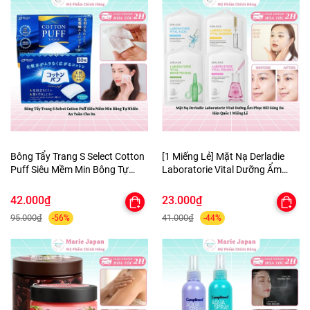
Bông Tẩy Trang S Select Cotton
[1 Miếng Lẻ] Mặt Nạ Derladie
Puff Siêu Mềm Min Bông Tự
Laboratorie Vital Dưỡng Ẩm
Nhiên An Toàn Cho Da
Phục Hồi Sáng Da Hàn Quốc
42.000₫
23.000₫
95.000₫
41.000₫
-56%
-44%