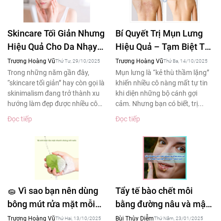
Skincare Tối Giản Nhưng
Bí Quyết Trị Mụn Lưng
Hiệu Quả Cho Da Nhạy
Hiệu Quả – Tạm Biệt Tự
Cảm – Xu Hướng Làm
Ti Khi Diện Áo Hở Lưng
Trương Hoàng Vũ
Trương Hoàng Vũ
Thứ Tư, 29/10/2025
Thứ Ba, 14/10/2025
Đẹp 2025
Trong những năm gần đây,
Mụn lưng là “kẻ thù thầm lặng”
“skincare tối giản” hay còn gọi là
khiến nhiều cô nàng mất tự tin
skinimalism đang trở thành xu
khi diện những bộ cánh gợi
hướng làm đẹp được nhiều cô
cảm. Nhưng bạn có biết, trị...
gái yêu thích....
Đọc tiếp
Đọc tiếp
🧽 Vì sao bạn nên dùng
Tẩy tế bào chết môi
bông mút rửa mặt mỗi
bằng đường nâu và mật
ngày – Bí quyết làm
ong tạm biệt đôi môi
Trương Hoàng Vũ
Bùi Thùy Diễm
Thứ Hai, 13/10/2025
Thứ Năm, 23/01/2025