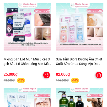
Miếng Dán Lột Mụn Mũi Biore S
Sữa Tắm Biore Dưỡng Ẩm Chiết
ạch Sâu Lỗ Chân Lông Mịn Màn
Xuất Sữa Chua Sáng Mịn Da
g Da Nhật Bản Hộp 4 Miếng
Nhật Bản
25.000₫
82.000₫
43.000₫
146.000₫
-42%
-44%