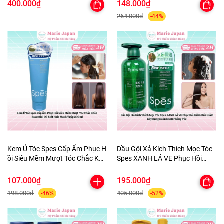
KhửMùi CânBằng PH Chai
400.000₫
148.000₫
200ml-TẶNG 1MASK
264.000₫
-44%
Kem Ủ Tóc Spes Cấp Ẩm Phục H
Dầu Gội Xả Kích Thích Mọc Tóc
ồi Siêu Mềm Mượt Tóc Chắc Khỏ
Spes XANH LÁ VE Phục Hồi
e Essential Oil Soft Hair Mask Tu
Kiềm Dầu Giảm Gãy Rụng Suôn
ýp 200ml
Mượt Phồng Tóc
107.000₫
195.000₫
198.000₫
405.000₫
-46%
-52%