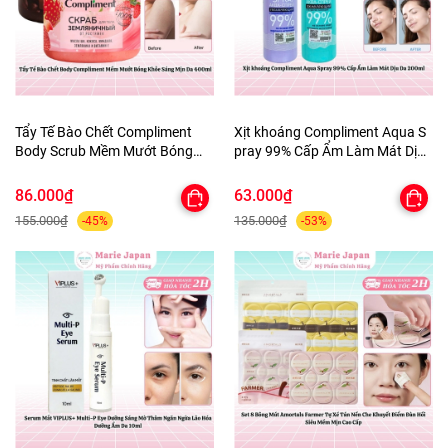
Tẩy Tế Bào Chết Compliment
Xịt khoáng Compliment Aqua S
Body Scrub Mềm Mướt Bóng
pray 99% Cấp Ẩm Làm Mát Dịu
Khỏe Sáng Mịn Da 400ml
Da 200ml
86.000₫
63.000₫
155.000₫
135.000₫
-45%
-53%