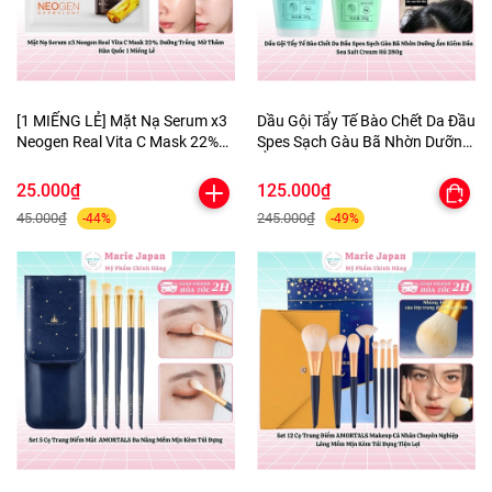
[1 MIẾNG LẺ] Mặt Nạ Serum x3
Dầu Gội Tẩy Tế Bào Chết Da Đầu
Neogen Real Vita C Mask 22%
Spes Sạch Gàu Bã Nhờn Dưỡng
Dưỡng Trắng Mờ Thâm Hàn
Ẩm Kiềm Dầu Sea Salt Cream
Quốc
Hũ 280g
25.000₫
125.000₫
45.000₫
245.000₫
-44%
-49%