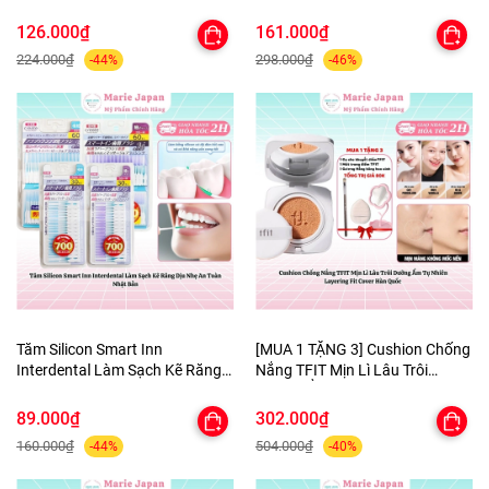
ùi Hôi Nhật Bản 100ml
Canxi Chất Xơ Hòa Tan Nhật
Bản
126.000₫
161.000₫
224.000₫
298.000₫
-44%
-46%
Tăm Silicon Smart Inn
[MUA 1 TẶNG 3] Cushion Chống
Interdental Làm Sạch Kẽ Răng
Nắng TFIT Mịn Lì Lâu Trôi
Dịu Nhẹ An Toàn Nhật Bản
Dưỡng Ẩm Tự Nhiên Layering
Fit Cover Hàn Quốc
89.000₫
302.000₫
160.000₫
504.000₫
-44%
-40%