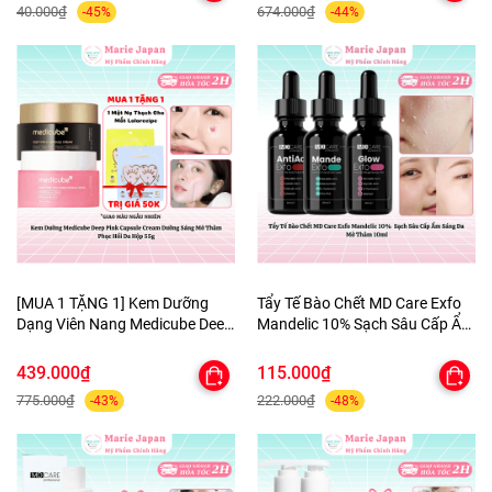
40.000₫
674.000₫
-45%
-44%
HELP JARY
[MUA 1 TẶNG 1] Kem Dưỡng
Tẩy Tế Bào Chết MD Care Exfo
Dạng Viên Nang Medicube Deep
Mandelic 10% Sạch Sâu Cấp Ẩm
Pink Capsule Cream Dưỡng
Sáng Da Mờ Thâm 10ml
Sáng Mờ Thâm Phục Hồi Da
439.000₫
115.000₫
Hộp 55g - TẶNG MẶT NẠ MẮT
775.000₫
222.000₫
-43%
-48%