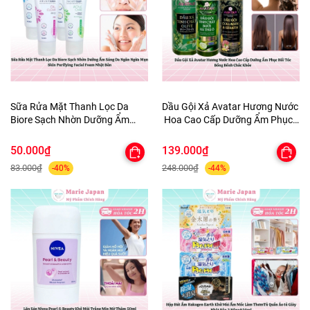
Sữa Rửa Mặt Thanh Lọc Da
Dầu Gội Xả Avatar Hương Nước
Biore Sạch Nhờn Dưỡng Ẩm
Hoa Cao Cấp Dưỡng Ẩm Phục
Sáng Da Ngăn Ngừa Mụn Skin
Hồi Tóc Bồng Bềnh Chắc Khỏe
Purifying Facial Foam Nhật Bản
50.000₫
139.000₫
83.000₫
248.000₫
-40%
-44%