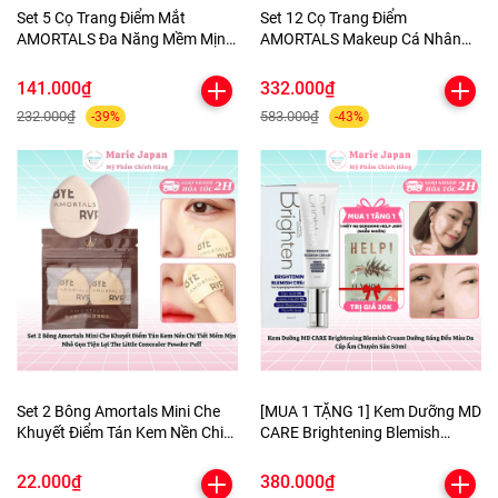
Set 5 Cọ Trang Điểm Mắt
Set 12 Cọ Trang Điểm
AMORTALS Đa Năng Mềm Mịn
AMORTALS Makeup Cá Nhân
Kèm Túi Đựng
Chuyên Nghiệp Lông Mềm Mịn
Kèm Túi Đựng Tiện Lợi
141.000₫
332.000₫
232.000₫
583.000₫
-39%
-43%
Set 2 Bông Amortals Mini Che
[MUA 1 TẶNG 1] Kem Dưỡng MD
Khuyết Điểm Tán Kem Nền Chi
CARE Brightening Blemish
Tiết Mềm Mịn Nhỏ Gọn Tiện Lợi
Cream Dưỡng Sáng Đều Màu Da
The Little Concealer Powder
Cấp Ẩm Chuyên Sâu 50ml-
22.000₫
380.000₫
Puff
TẶNG 1 MẶT NẠ BERGAMO