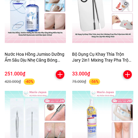
Nước Hoa Hồng Jumiso Dưỡng
Bộ Dụng Cụ Khay Thìa Trộn
Ẩm Sâu Dịu Nhẹ Căng Bóng
Jary 2in1 Mixing Tray Pha Trộn
Mềm Mại Da Waterfull
Kem Nền Dễ Dàng Cho Lớp Nền
Hyaluronic Acid Hàn Quốc
Mỏng Tênh
251.000₫
33.000₫
250ml
420.000₫
75.000₫
-40%
-56%