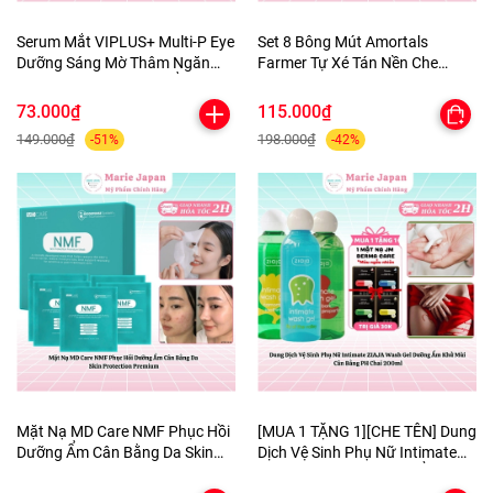
Serum Mắt VIPLUS+ Multi-P Eye
Set 8 Bông Mút Amortals
Dưỡng Sáng Mờ Thâm Ngăn
Farmer Tự Xé Tán Nền Che
Ngừa Lão Hóa Dưỡng Ẩm Da
Khuyết Điểm Đàn Hồi Siêu Mềm
10ml
Mịn Cao Cấp
73.000₫
115.000₫
149.000₫
198.000₫
-51%
-42%
Mặt Nạ MD Care NMF Phục Hồi
[MUA 1 TẶNG 1][CHE TÊN] Dung
Dưỡng Ẩm Cân Bằng Da Skin
Dịch Vệ Sinh Phụ Nữ Intimate
Protection Premium
ZIAJA Wash Gel DưỡngẨm