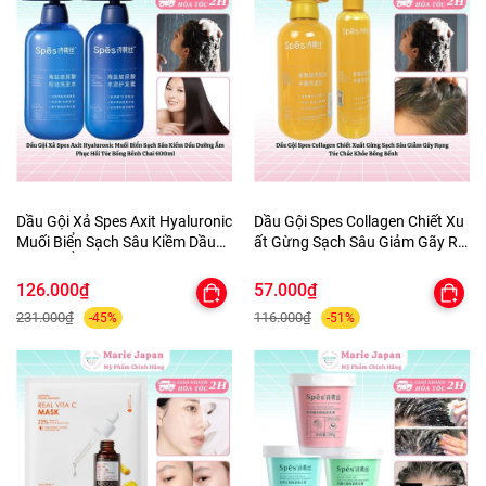
Dầu Gội Xả Spes Axit Hyaluronic
Dầu Gội Spes Collagen Chiết Xu
Muối Biển Sạch Sâu Kiềm Dầu
ất Gừng Sạch Sâu Giảm Gãy Rụ
Dưỡng Ẩm Phục Hồi Tóc Bồng
ng Tóc Chắc Khỏe Bồng Bềnh
Bềnh Chai 600ml
126.000₫
57.000₫
231.000₫
116.000₫
-45%
-51%