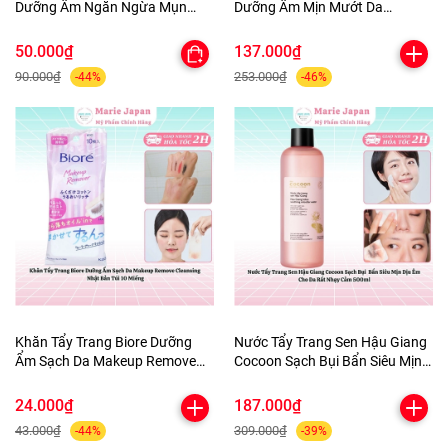
Dưỡng Ẩm Ngăn Ngừa Mụn
Dưỡng Ẩm Mịn Mướt Da
Micellar Cleansing Water Nhật
Makeup Remove Perfect Oil
Bản
Nhật Bản Chai 150ml
50.000₫
137.000₫
90.000₫
253.000₫
-44%
-46%
Khăn Tẩy Trang Biore Dưỡng
Nước Tẩy Trang Sen Hậu Giang
Ẩm Sạch Da Makeup Remove
Cocoon Sạch Bụi Bẩn Siêu Mịn
Cleansing Nhật Bản Túi 10
Dịu Êm Cho Da Rất Nhạy Cảm
Miếng
500ml
24.000₫
187.000₫
43.000₫
309.000₫
-44%
-39%