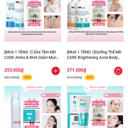
[MUA 1 TẶNG 1] Sữa Tắm MD
[MUA 1 TẶNG 1]Dưỡng Thể MD
CARE AHAs & BHA Giảm Mụn
CARE Brightening Acne Body
Tẩy Tế Bào Chết Sạch Da
Lotion Dưỡng Sáng Da Mờ
Exfoliating Body Wash 200ml-
Thâm Giảm Mụn Cơ Thể Chai
253.000₫
371.000₫
TẶNG 1 MẶT NẠ BERGAMO
200ml-TẶNG 1 MẶT NẠ
462.000₫
674.000₫
-45%
-45%
HELP JARY
BERGAMO HELP JARY