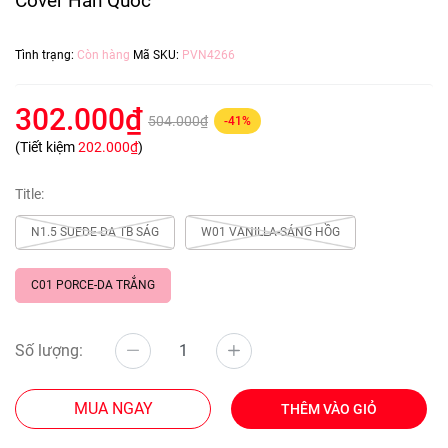
Cover Hàn Quốc
Tình trạng:
Còn hàng
Mã SKU:
PVN4266
302.000₫
504.000₫
-41%
(Tiết kiệm
202.000₫
)
Title:
N1.5 SUEDE-DA TB SÁG
W01 VANILLA-SÁNG HỒG
C01 PORCE-DA TRẮNG
Số lượng:
MUA NGAY
THÊM VÀO GIỎ