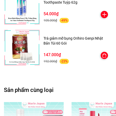
Toothpaste Tuýp 62g
54.000₫
105.000₫
-49%
Trà giảm mỡ bụng Orihiro Genpi Nhật
Bản Túi 60 Gói
147.000₫
192.000₫
-23%
✅---MARIE JAPAN CAM KẾT---✅
Sản phẩm cùng loại
🌸 Các sản phẩm được nhập khẩu chính hãng, đạt tiêu
chuẩn về chất lượng và an toàn.
🌸 Luôn sẵn sàng giải đáp mọi thắc mắc về sản phẩm