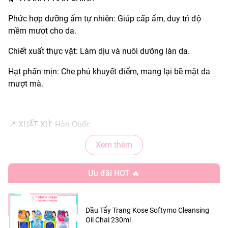
Phức hợp dưỡng ẩm tự nhiên: Giúp cấp ẩm, duy trì độ
mềm mượt cho da.
Chiết xuất thực vật: Làm dịu và nuôi dưỡng làn da.
Hạt phấn mịn: Che phủ khuyết điểm, mang lại bề mặt da
mượt mà.
📍 XUẤT XỨ: Hàn Quốc
📦 QUY CÁCH: Hộp 12g
Xem thêm
Ưu đãi HOT 🔥
🌟 CÔNG DỤNG NỔI BẬT
Che phủ tốt các khuyết điểm, vết thâm và lỗ chân lông.
Dầu Tẩy Trang Kose Softymo Cleansing
Oil Chai 230ml
Mang lại lớp nền mỏng nhẹ, căng bóng tự nhiên.