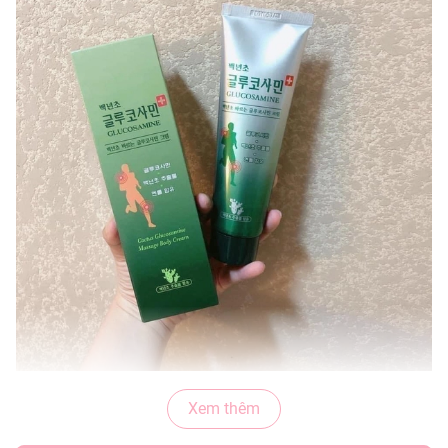
Dầu lạnh xoa bóp
GLUCOSAMINE Hàn Quốc 150ml
giảm
Xem thêm
đau mỏi là cao xoa bóp chuyên dùng làm giảm đau nhanh