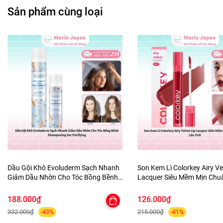
Sản phẩm cùng loại
Dầu Gội Khô Evoluderm Sạch Nhanh
Son Kem Lì Colorkey Airy Ve
Giảm Dầu Nhờn Cho Tóc Bồng Bềnh
Lacquer Siêu Mềm Mịn Ch
Shampooing Sec Purifying
Lâu Trôi
188.000₫
126.000₫
332.000₫
215.000₫
-43%
-41%