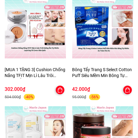
[MUA 1 TẶNG 3] Cushion Chống
Bông Tẩy Trang S Select Cotton
Nắng TFIT Mịn Lì Lâu Trôi
Puff Siêu Mềm Min Bông Tự
Dưỡng Ẩm Tự Nhiên Layering
Nhiên An Toàn Cho Da
Fit Cover Hàn Quốc
302.000₫
42.000₫
504.000₫
95.000₫
-40%
-56%