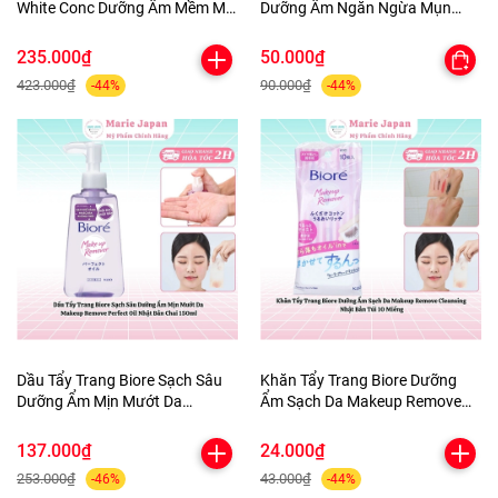
White Conc Dưỡng Ẩm Mềm Mịn
Dưỡng Ẩm Ngăn Ngừa Mụn
Sáng Da Body Lotion Chai
Micellar Cleansing Water Nhật
245ml
Bản
235.000₫
50.000₫
423.000₫
90.000₫
-44%
-44%
Dầu Tẩy Trang Biore Sạch Sâu
Khăn Tẩy Trang Biore Dưỡng
Dưỡng Ẩm Mịn Mướt Da
Ẩm Sạch Da Makeup Remove
Makeup Remove Perfect Oil
Cleansing Nhật Bản Túi 10
Nhật Bản Chai 150ml
Miếng
137.000₫
24.000₫
253.000₫
43.000₫
-46%
-44%