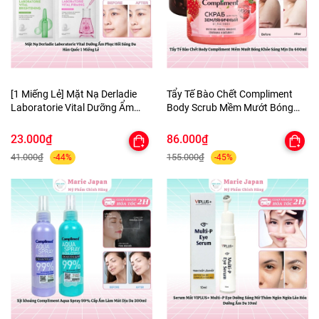
[1 Miếng Lẻ] Mặt Nạ Derladie
Tẩy Tế Bào Chết Compliment
Laboratorie Vital Dưỡng Ẩm
Body Scrub Mềm Mướt Bóng
Phục Hồi Sáng Da Hàn Quốc
Khỏe Sáng Mịn Da 400ml
23.000₫
86.000₫
41.000₫
155.000₫
-44%
-45%