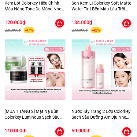
Kem Lót Colorkey Hiệu Chỉnh
Son Kem Lì Colorkey Soft Matte
Màu Nâng Tone Da Mỏng Nhẹ
Water Tint Bền Màu Lâu Trôi
Tự Nhiên Light Weight Polish
Siêu Mịn Môi - TẶNG 1 BÔNG
Primer 30g - TẶNG 1 BÔNG MÚT
MÚT TÍM
120.000₫
134.000₫
TÍM
225.000₫
233.000₫
-47%
-42%
[MUA 1 TẶNG 2] Mặt Nạ Bùn
Nước Tẩy Trang 2 Lớp Colorkey
Colorkey Luminous Sạch Sâu
Sạch Sâu Dưỡng Ẩm Dịu Nhẹ
Giảm Bã Nhờn Dưỡng Da Sáng
Micellar Cleansing Water
Mịn Purifying Clay Mask - TẶNG
110.000₫
50.000₫
SET SAMPLE 2 GEL TẮM