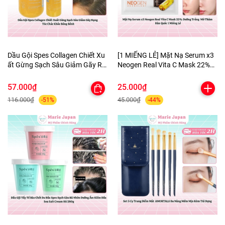
Dầu Gội Spes Collagen Chiết Xu
[1 MIẾNG LẺ] Mặt Nạ Serum x3
ất Gừng Sạch Sâu Giảm Gãy Rụ
Neogen Real Vita C Mask 22%
ng Tóc Chắc Khỏe Bồng Bềnh
Dưỡng Trắng Mờ Thâm Hàn
Quốc
57.000₫
25.000₫
116.000₫
45.000₫
-51%
-44%