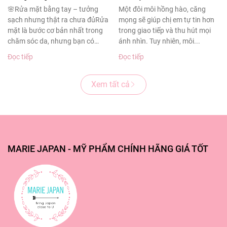
sạch sâu cho làn da
thâm sạm
🌸Rửa mặt bằng tay – tưởng
Một đôi môi hồng hào, căng
sạch nhưng thật ra chưa đủRửa
mọng sẽ giúp chị em tự tin hơn
khỏe đẹp
mặt là bước cơ bản nhất trong
trong giao tiếp và thu hút mọi
chăm sóc da, nhưng bạn có
ánh nhìn. Tuy nhiên, môi...
biết?Theo...
Đọc tiếp
Đọc tiếp
Xem tất cả
MARIE JAPAN - MỸ PHẨM CHÍNH HÃNG GIÁ TỐT