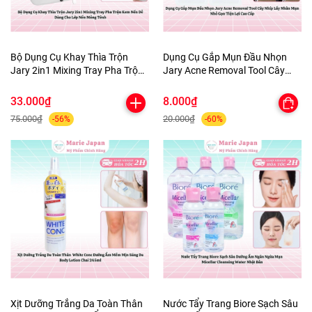
Bộ Dụng Cụ Khay Thìa Trộn
Dụng Cụ Gắp Mụn Đầu Nhọn
Jary 2in1 Mixing Tray Pha Trộn
Jary Acne Removal Tool Cây
Kem Nền Dễ Dàng Cho Lớp Nền
Nhíp Lấy Nhân Mụn Nhỏ Gọn
Mỏng Tênh
Tiện Lợi Cao Cấp
33.000₫
8.000₫
75.000₫
20.000₫
-56%
-60%
Xịt Dưỡng Trắng Da Toàn Thân
Nước Tẩy Trang Biore Sạch Sâu