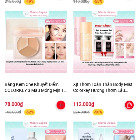
215.000₫
110.000₫
-49%
-55%
Bảng Kem Che Khuyết Điểm
Xịt Thơm Toàn Thân Body Mist
COLORKEY 3 Màu Mỏng Mịn Tự
Colorkey Hương Thơm Lâu
Nhiên Lâu Trôi Concealer
Ngọt Ngào Nhẹ Nhàng Thanh
Palette 3.9g
Mát 100ml
78.000₫
112.000₫
163.000₫
224.000₫
-52%
-50%