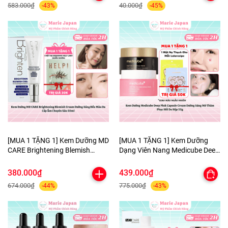
583.000₫
40.000₫
-43%
-45%
[MUA 1 TẶNG 1] Kem Dưỡng MD
[MUA 1 TẶNG 1] Kem Dưỡng
CARE Brightening Blemish
Dạng Viên Nang Medicube Deep
Cream Dưỡng Sáng Đều Màu Da
Pink Capsule Cream Dưỡng
Cấp Ẩm Chuyên Sâu 50ml-
Sáng Mờ Thâm Phục Hồi Da
380.000₫
439.000₫
TẶNG 1 MẶT NẠ BERGAMO
Hộp 55g - TẶNG MẶT NẠ MẮT
674.000₫
775.000₫
-44%
-43%
HELP JARY