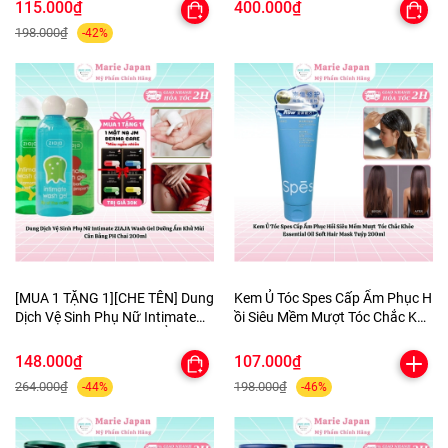
Mịn Cao Cấp
115.000₫
400.000₫
198.000₫
-42%
[MUA 1 TẶNG 1][CHE TÊN] Dung
Kem Ủ Tóc Spes Cấp Ẩm Phục H
Dịch Vệ Sinh Phụ Nữ Intimate
ồi Siêu Mềm Mượt Tóc Chắc Khỏ
ZIAJA Wash Gel DưỡngẨm
e Essential Oil Soft Hair Mask Tu
KhửMùi CânBằng PH Chai
ýp 200ml
148.000₫
107.000₫
200ml-TẶNG 1MASK
264.000₫
198.000₫
-44%
-46%