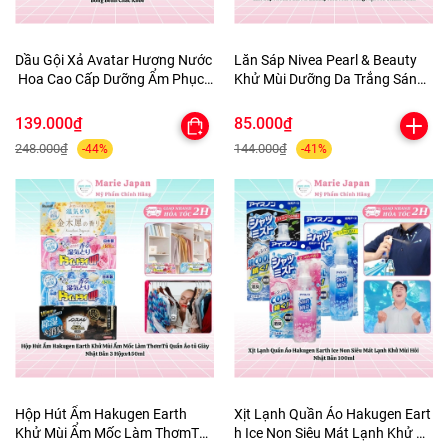
Dầu Gội Xả Avatar Hương Nước
Lăn Sáp Nivea Pearl & Beauty
Hoa Cao Cấp Dưỡng Ẩm Phục
Khử Mùi Dưỡng Da Trắng Sáng
Hồi Tóc Bồng Bềnh Chắc Khỏe
Mịn Màng Mờ Thâm 50ml
139.000₫
85.000₫
248.000₫
144.000₫
-44%
-41%
Hộp Hút Ẩm Hakugen Earth
Xịt Lạnh Quần Áo Hakugen Eart
Khử Mùi Ẩm Mốc Làm ThơmTủ
h Ice Non Siêu Mát Lạnh Khử M