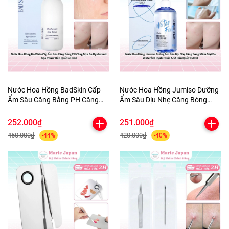
Nước Hoa Hồng BadSkin Cấp
Nước Hoa Hồng Jumiso Dưỡng
Ẩm Sâu Căng Bằng PH Căng
Ẩm Sâu Dịu Nhẹ Căng Bóng
Mịn Da Hyaluronic Spa Toner
Mềm Mại Da Waterfull
Hàn Quốc 500ml
Hyaluronic Acid Hàn Quốc
252.000₫
251.000₫
250ml
450.000₫
420.000₫
-44%
-40%