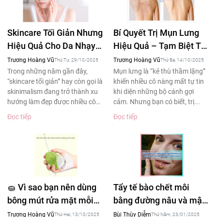
Skincare Tối Giản Nhưng
Bí Quyết Trị Mụn Lưng
Hiệu Quả Cho Da Nhạy
Hiệu Quả – Tạm Biệt Tự
Cảm – Xu Hướng Làm
Ti Khi Diện Áo Hở Lưng
Trương Hoàng Vũ
Trương Hoàng Vũ
Thứ Tư, 29/10/2025
Thứ Ba, 14/10/2025
Đẹp 2025
Trong những năm gần đây,
Mụn lưng là “kẻ thù thầm lặng”
“skincare tối giản” hay còn gọi là
khiến nhiều cô nàng mất tự tin
skinimalism đang trở thành xu
khi diện những bộ cánh gợi
hướng làm đẹp được nhiều cô
cảm. Nhưng bạn có biết, trị...
gái yêu thích....
Đọc tiếp
Đọc tiếp
🧽 Vì sao bạn nên dùng
Tẩy tế bào chết môi
bông mút rửa mặt mỗi
bằng đường nâu và mật
ngày – Bí quyết làm
ong tạm biệt đôi môi
Trương Hoàng Vũ
Bùi Thùy Diễm
Thứ Hai, 13/10/2025
Thứ Năm, 23/01/2025