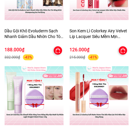
Dầu Gội Khô Evoluderm Sạch
Son Kem Lì Colorkey Airy Velvet
Nhanh Giảm Dầu Nhờn Cho Tóc
Lip Lacquer Siêu Mềm Mịn
Bồng Bềnh Shampooing Sec
Chuẩn Màu Lâu Trôi
Purifying
188.000₫
126.000₫
332.000₫
215.000₫
-43%
-41%