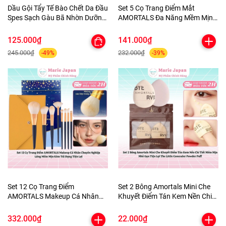
Dầu Gội Tẩy Tế Bào Chết Da Đầu
Set 5 Cọ Trang Điểm Mắt
Spes Sạch Gàu Bã Nhờn Dưỡng
AMORTALS Đa Năng Mềm Mịn
Ẩm Kiềm Dầu Sea Salt Cream
Kèm Túi Đựng
Hũ 280g
125.000₫
141.000₫
245.000₫
232.000₫
-49%
-39%
Set 12 Cọ Trang Điểm
Set 2 Bông Amortals Mini Che
AMORTALS Makeup Cá Nhân
Khuyết Điểm Tán Kem Nền Chi
Chuyên Nghiệp Lông Mềm Mịn
Tiết Mềm Mịn Nhỏ Gọn Tiện Lợi
Kèm Túi Đựng Tiện Lợi
The Little Concealer Powder
332.000₫
22.000₫
Puff