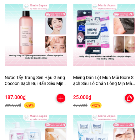
Nước Tẩy Trang Sen Hậu Giang
Miếng Dán Lột Mụn Mũi Biore S
Cocoon Sạch Bụi Bẩn Siêu Mịn
ạch Sâu Lỗ Chân Lông Mịn Màn
Dịu Êm Cho Da Rất Nhạy Cảm
g Da Nhật Bản Hộp 4 Miếng
500ml
187.000₫
25.000₫
309.000₫
43.000₫
-39%
-42%