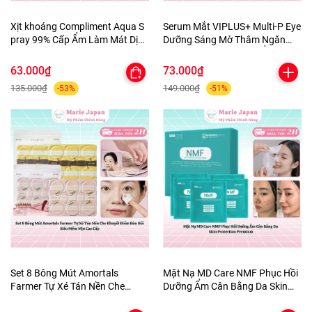
Xịt khoáng Compliment Aqua S
Serum Mắt VIPLUS+ Multi-P Eye
pray 99% Cấp Ẩm Làm Mát Dịu
Dưỡng Sáng Mờ Thâm Ngăn
Da 200ml
Ngừa Lão Hóa Dưỡng Ẩm Da
10ml
63.000₫
73.000₫
135.000₫
149.000₫
-53%
-51%
Set 8 Bông Mút Amortals
Mặt Nạ MD Care NMF Phục Hồi
Farmer Tự Xé Tán Nền Che
Dưỡng Ẩm Cân Bằng Da Skin
Khuyết Điểm Đàn Hồi Siêu Mềm
Protection Premium