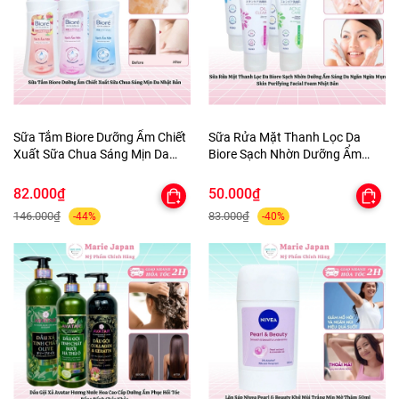
Sữa Tắm Biore Dưỡng Ẩm Chiết
Sữa Rửa Mặt Thanh Lọc Da
Xuất Sữa Chua Sáng Mịn Da
Biore Sạch Nhờn Dưỡng Ẩm
Nhật Bản
Sáng Da Ngăn Ngừa Mụn Skin
Purifying Facial Foam Nhật Bản
82.000₫
50.000₫
146.000₫
83.000₫
-44%
-40%