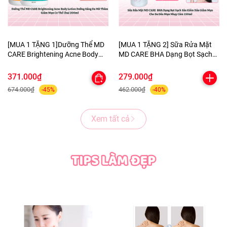
[MUA 1 TẶNG 1]Dưỡng Thể MD
[MUA 1 TẶNG 2] Sữa Rửa Mặt
CARE Brightening Acne Body
MD CARE BHA Dạng Bọt Sạch
Lotion Dưỡng Sáng Da Mờ
Sâu Kiềm Dầu Giảm Mụn Cho
Thâm Giảm Mụn Cơ Thể Chai
Da Dầu Mụn Nhạy Cảm 150ml-
371.000₫
279.000₫
200ml-TẶNG 1 MẶT NẠ
TẶNG 1 MASK MNF+1 KHĂN
674.000₫
462.000₫
-45%
-40%
BERGAMO HELP JARY
TẨY TRANG COLORKEY
Xem tất cả