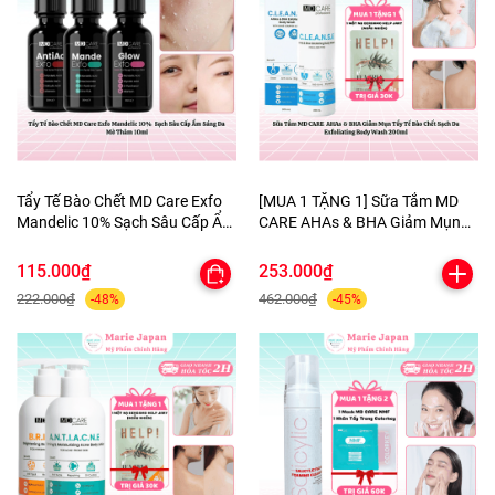
Tẩy Tế Bào Chết MD Care Exfo
[MUA 1 TẶNG 1] Sữa Tắm MD
Mandelic 10% Sạch Sâu Cấp Ẩm
CARE AHAs & BHA Giảm Mụn
Sáng Da Mờ Thâm 10ml
Tẩy Tế Bào Chết Sạch Da
Exfoliating Body Wash 200ml-
115.000₫
253.000₫
TẶNG 1 MẶT NẠ BERGAMO
222.000₫
462.000₫
-48%
-45%
HELP JARY