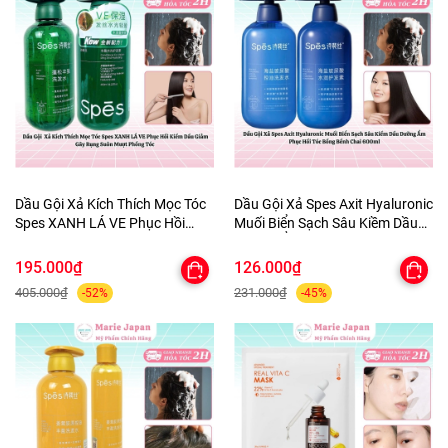
Dầu Gội Xả Kích Thích Mọc Tóc
Dầu Gội Xả Spes Axit Hyaluronic
Spes XANH LÁ VE Phục Hồi
Muối Biển Sạch Sâu Kiềm Dầu
Kiềm Dầu Giảm Gãy Rụng Suôn
Dưỡng Ẩm Phục Hồi Tóc Bồng
Mượt Phồng Tóc
Bềnh Chai 600ml
195.000₫
126.000₫
405.000₫
231.000₫
-52%
-45%