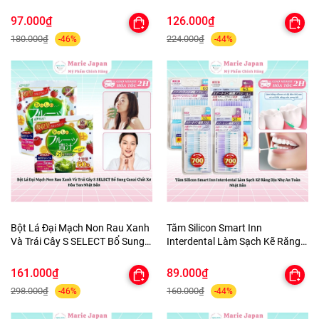
Quần Áo tủ Giày Nhật Bản 3
ùi Hôi Nhật Bản 100ml
Hộpx450ml
97.000₫
126.000₫
180.000₫
224.000₫
-46%
-44%
Bột Lá Đại Mạch Non Rau Xanh
Tăm Silicon Smart Inn
Và Trái Cây S SELECT Bổ Sung
Interdental Làm Sạch Kẽ Răng
Canxi Chất Xơ Hòa Tan Nhật
Dịu Nhẹ An Toàn Nhật Bản
Bản
161.000₫
89.000₫
298.000₫
160.000₫
-46%
-44%