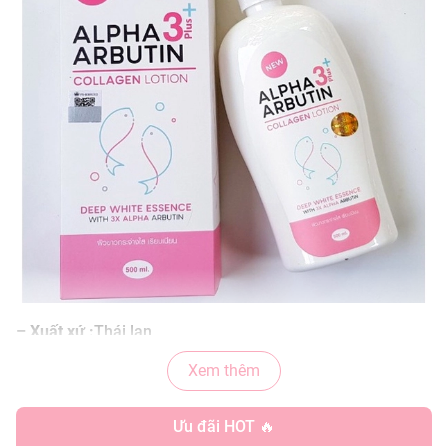
– Xuất xứ :
Thái lan
– Trọng lượng:
500ml
Xem thêm
CÔNG DỤNG
Ưu đãi HOT 🔥