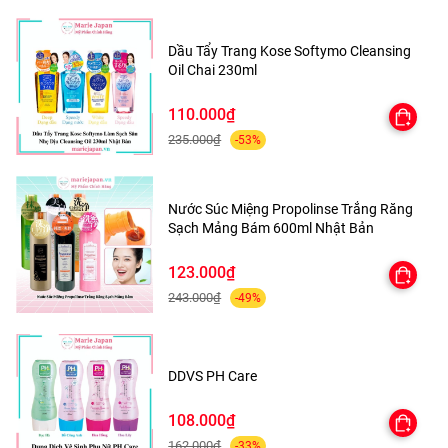
Dưỡng Trắng Da
Ngăn chặn các tia UVA và UVB
Dầu Tẩy Trang Kose Softymo Cleansing
Oil Chai 230ml
HƯỚNG DẪN SỬ DỤNG
110.000₫
235.000₫
-53%
– Thoa kem 2 ngày 1 lần sáng và tối sau khi tắm
* Lưu ý:
Tùy theo cơ địa mỗi người mà dẫn đến tác dụng
Nước Súc Miệng Propolinse Trắng Răng
sản phẩm khác nhau
Sạch Mảng Bám 600ml Nhật Bản
Hạn sử dụng : in trên bao Bì
123.000₫
243.000₫
-49%
Hướng dẫn kiểm tra mã QR Code:
Cào lớp mã dán trên bao bì hộp giấy
DDVS PH Care
Download các chương trình kiểm tra mã vạch trên điện
108.000₫
thoại
162.000₫
-33%