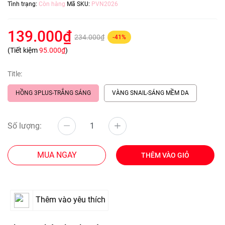
Tình trạng:
Còn hàng
Mã SKU:
PVN2026
139.000₫
234.000₫
-41%
(Tiết kiệm
95.000₫
)
Title:
HỒNG 3PLUS-TRẮNG SÁNG
VÀNG SNAIL-SÁNG MỀM DA
Số lượng:
MUA NGAY
THÊM VÀO GIỎ
Thêm vào yêu thích