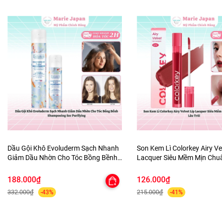
Dầu Gội Khô Evoluderm Sạch Nhanh
Son Kem Lì Colorkey Airy Ve
Giảm Dầu Nhờn Cho Tóc Bồng Bềnh
Lacquer Siêu Mềm Mịn Ch
Shampooing Sec Purifying
Lâu Trôi
188.000₫
126.000₫
332.000₫
215.000₫
-43%
-41%