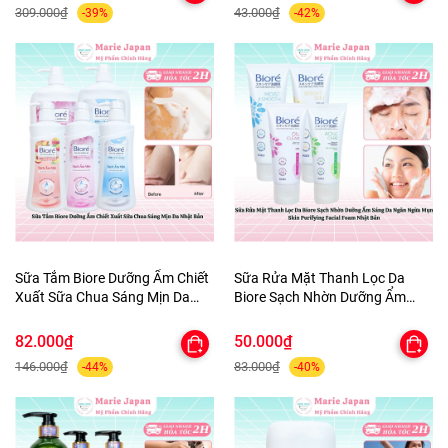
309.000₫
43.000₫
-39%
-42%
Sữa Tắm Biore Dưỡng Ẩm Chiết
Sữa Rửa Mặt Thanh Lọc Da
Xuất Sữa Chua Sáng Mịn Da
Biore Sạch Nhờn Dưỡng Ẩm
Nhật Bản
Sáng Da Ngăn Ngừa Mụn Skin
Purifying Facial Foam Nhật Bản
82.000₫
50.000₫
146.000₫
83.000₫
-44%
-40%