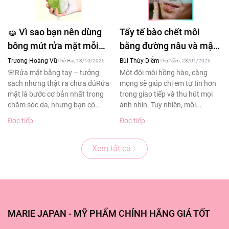
🧽 Vì sao bạn nên dùng
Tẩy tế bào chết môi
bông mút rửa mặt mỗi
bằng đường nâu và mật
ngày – Bí quyết làm
ong tạm biệt đôi môi
Trương Hoàng Vũ
Bùi Thùy Diễm
Thứ Hai, 13/10/2025
Thứ Năm, 23/01/2025
sạch sâu cho làn da
thâm sạm
🌸Rửa mặt bằng tay – tưởng
Một đôi môi hồng hào, căng
sạch nhưng thật ra chưa đủRửa
mọng sẽ giúp chị em tự tin hơn
khỏe đẹp
mặt là bước cơ bản nhất trong
trong giao tiếp và thu hút mọi
chăm sóc da, nhưng bạn có
ánh nhìn. Tuy nhiên, môi...
biết?Theo...
Đọc tiếp
Đọc tiếp
Xem tất cả
MARIE JAPAN - MỸ PHẨM CHÍNH HÃNG GIÁ TỐT