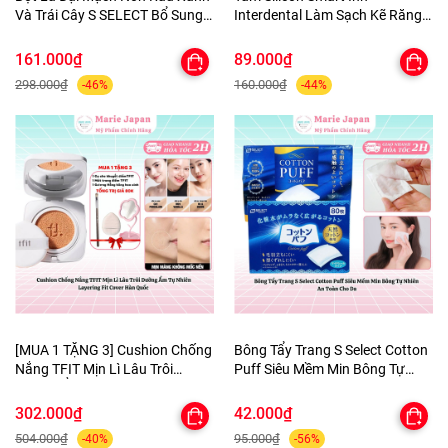
Và Trái Cây S SELECT Bổ Sung
Interdental Làm Sạch Kẽ Răng
Canxi Chất Xơ Hòa Tan Nhật
Dịu Nhẹ An Toàn Nhật Bản
Bản
161.000₫
89.000₫
298.000₫
160.000₫
-46%
-44%
[MUA 1 TẶNG 3] Cushion Chống
Bông Tẩy Trang S Select Cotton
Nắng TFIT Mịn Lì Lâu Trôi
Puff Siêu Mềm Min Bông Tự
Dưỡng Ẩm Tự Nhiên Layering
Nhiên An Toàn Cho Da
Fit Cover Hàn Quốc
302.000₫
42.000₫
504.000₫
95.000₫
-40%
-56%