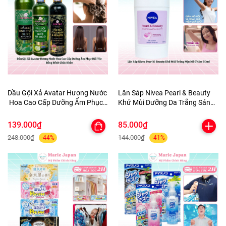
Dầu Gội Xả Avatar Hương Nước
Lăn Sáp Nivea Pearl & Beauty
Hoa Cao Cấp Dưỡng Ẩm Phục
Khử Mùi Dưỡng Da Trắng Sáng
Hồi Tóc Bồng Bềnh Chắc Khỏe
Mịn Màng Mờ Thâm 50ml
139.000₫
85.000₫
248.000₫
144.000₫
-44%
-41%