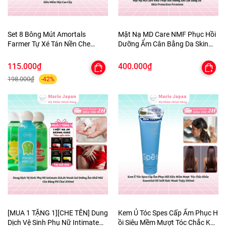
Set 8 Bông Mút Amortals
Mặt Nạ MD Care NMF Phục Hồi
Farmer Tự Xé Tán Nền Che
Dưỡng Ẩm Cân Bằng Da Skin
Khuyết Điểm Đàn Hồi Siêu Mềm
Protection Premium
Mịn Cao Cấp
115.000₫
400.000₫
198.000₫
-42%
[MUA 1 TẶNG 1][CHE TÊN] Dung
Kem Ủ Tóc Spes Cấp Ẩm Phục H
Dịch Vệ Sinh Phụ Nữ Intimate
ồi Siêu Mềm Mượt Tóc Chắc Khỏ