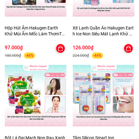
Hộp Hút Ẩm Hakugen Earth
Xịt Lạnh Quần Áo Hakugen Eart
Khử Mùi Ẩm Mốc Làm ThơmTủ
h Ice Non Siêu Mát Lạnh Khử M
Quần Áo tủ Giày Nhật Bản 3
ùi Hôi Nhật Bản 100ml
Hộpx450ml
97.000₫
126.000₫
180.000₫
224.000₫
-46%
-44%
Bột Lá Đại Mạch Non Rau Xanh
Tăm Silicon Smart Inn