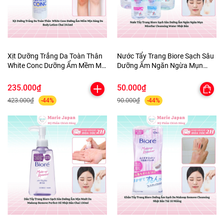
Xịt Dưỡng Trắng Da Toàn Thân
Nước Tẩy Trang Biore Sạch Sâu
White Conc Dưỡng Ẩm Mềm Mịn
Dưỡng Ẩm Ngăn Ngừa Mụn
Sáng Da Body Lotion Chai
Micellar Cleansing Water Nhật
245ml
Bản
235.000₫
50.000₫
423.000₫
90.000₫
-44%
-44%