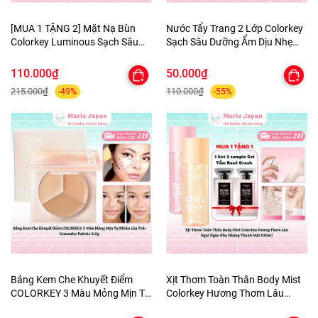
[MUA 1 TẶNG 2] Mặt Nạ Bùn
Nước Tẩy Trang 2 Lớp Colorkey
Colorkey Luminous Sạch Sâu
Sạch Sâu Dưỡng Ẩm Dịu Nhẹ
Giảm Bã Nhờn Dưỡng Da Sáng
Micellar Cleansing Water
Mịn Purifying Clay Mask - TẶNG
110.000₫
50.000₫
SET SAMPLE 2 GEL TẮM
215.000₫
110.000₫
-49%
-55%
Bảng Kem Che Khuyết Điểm
Xịt Thơm Toàn Thân Body Mist
COLORKEY 3 Màu Mỏng Mịn Tự
Colorkey Hương Thơm Lâu
Nhiên Lâu Trôi Concealer
Ngọt Ngào Nhẹ Nhàng Thanh