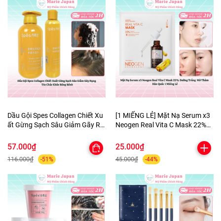
Dầu Gội Spes Collagen Chiết Xu
[1 MIẾNG LẺ] Mặt Nạ Serum x3
ất Gừng Sạch Sâu Giảm Gãy Rụ
Neogen Real Vita C Mask 22%
ng Tóc Chắc Khỏe Bồng Bềnh
Dưỡng Trắng Mờ Thâm Hàn
Quốc
57.000₫
25.000₫
116.000₫
45.000₫
-51%
-44%