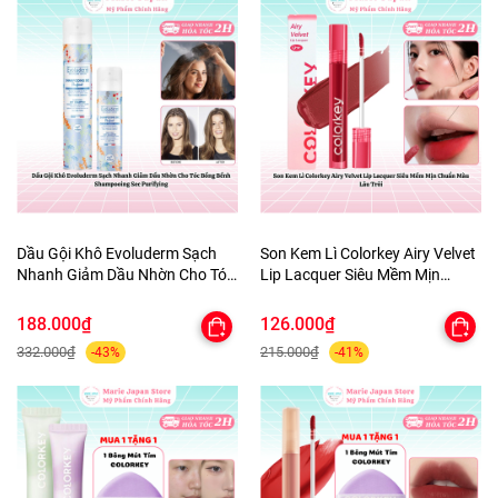
Dầu Gội Khô Evoluderm Sạch
Son Kem Lì Colorkey Airy Velvet
Nhanh Giảm Dầu Nhờn Cho Tóc
Lip Lacquer Siêu Mềm Mịn
Bồng Bềnh Shampooing Sec
Chuẩn Màu Lâu Trôi
Purifying
188.000₫
126.000₫
332.000₫
215.000₫
-43%
-41%