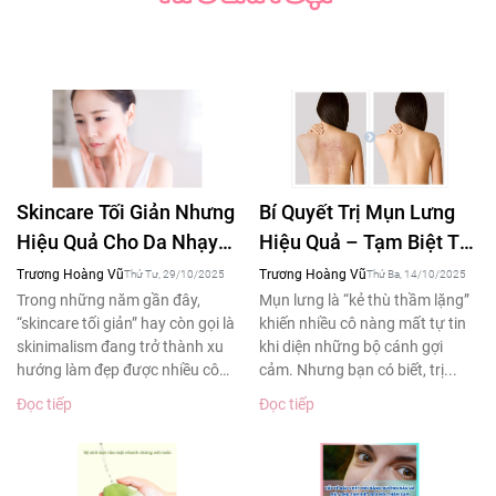
Skincare Tối Giản Nhưng
Bí Quyết Trị Mụn Lưng
Hiệu Quả Cho Da Nhạy
Hiệu Quả – Tạm Biệt Tự
Cảm – Xu Hướng Làm
Ti Khi Diện Áo Hở Lưng
Trương Hoàng Vũ
Trương Hoàng Vũ
Thứ Tư, 29/10/2025
Thứ Ba, 14/10/2025
Đẹp 2025
Trong những năm gần đây,
Mụn lưng là “kẻ thù thầm lặng”
“skincare tối giản” hay còn gọi là
khiến nhiều cô nàng mất tự tin
skinimalism đang trở thành xu
khi diện những bộ cánh gợi
hướng làm đẹp được nhiều cô
cảm. Nhưng bạn có biết, trị...
gái yêu thích....
Đọc tiếp
Đọc tiếp