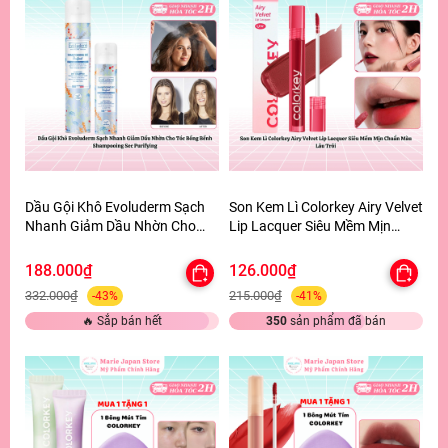
Dầu Gội Khô Evoluderm Sạch
Son Kem Lì Colorkey Airy Velvet
Nhanh Giảm Dầu Nhờn Cho
Lip Lacquer Siêu Mềm Mịn
Tóc Bồng Bềnh Shampooing
Chuẩn Màu Lâu Trôi
Sec Purifying
188.000₫
126.000₫
332.000₫
215.000₫
-43%
-41%
🔥 Sắp bán hết
350
sản phẩm đã bán