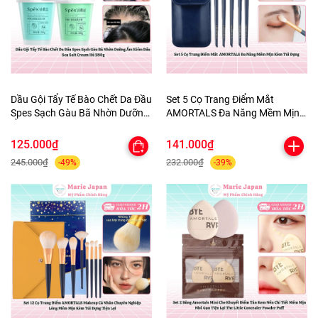
Dầu Gội Tẩy Tế Bào Chết Da Đầu
Set 5 Cọ Trang Điểm Mắt
Spes Sạch Gàu Bã Nhờn Dưỡng
AMORTALS Đa Năng Mềm Mịn
Ẩm Kiềm Dầu Sea Salt Cream
Kèm Túi Đựng
Hũ 280g
125.000₫
141.000₫
245.000₫
232.000₫
-49%
-39%