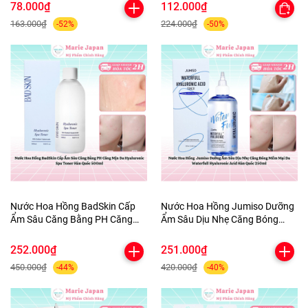
Palette 3.9g
Mát 100ml
78.000₫
112.000₫
163.000₫
224.000₫
-52%
-50%
Nước Hoa Hồng BadSkin Cấp
Nước Hoa Hồng Jumiso Dưỡng
Ẩm Sâu Căng Bằng PH Căng
Ẩm Sâu Dịu Nhẹ Căng Bóng
Mịn Da Hyaluronic Spa Toner
Mềm Mại Da Waterfull
Hàn Quốc 500ml
Hyaluronic Acid Hàn Quốc
252.000₫
251.000₫
250ml
450.000₫
420.000₫
-44%
-40%