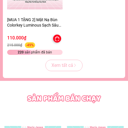
[MUA 1 TẶNG 2] Mặt Nạ Bùn
Colorkey Luminous Sạch Sâu
Giảm Bã Nhờn Dưỡng Da Sáng
Mịn Purifying Clay Mask -
110.000₫
TẶNG SET SAMPLE 2 GEL TẮM
215.000₫
-49%
220
sản phẩm đã bán
Xem tất cả