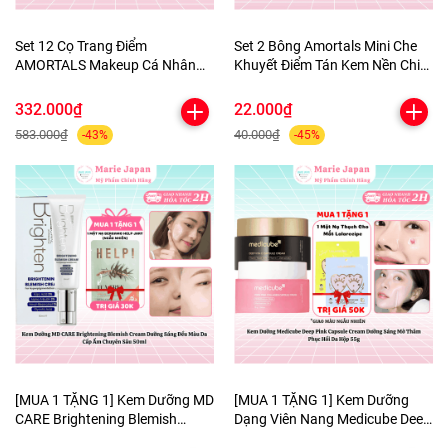
Set 12 Cọ Trang Điểm
Set 2 Bông Amortals Mini Che
AMORTALS Makeup Cá Nhân
Khuyết Điểm Tán Kem Nền Chi
Chuyên Nghiệp Lông Mềm Mịn
Tiết Mềm Mịn Nhỏ Gọn Tiện Lợi
Kèm Túi Đựng Tiện Lợi
The Little Concealer Powder
332.000₫
22.000₫
Puff
583.000₫
40.000₫
-43%
-45%
[MUA 1 TẶNG 1] Kem Dưỡng MD
[MUA 1 TẶNG 1] Kem Dưỡng
CARE Brightening Blemish
Dạng Viên Nang Medicube Deep
Cream Dưỡng Sáng Đều Màu Da
Pink Capsule Cream Dưỡng