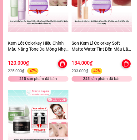
Kem Lót Colorkey Hiệu Chỉnh
Son Kem Lì Colorkey Soft
Màu Nâng Tone Da Mỏng Nhẹ
Matte Water Tint Bền Màu Lâu
Tự Nhiên Light Weight Polish
Trôi Siêu Mịn Môi - TẶNG 1
Primer 30g - TẶNG 1 BÔNG
BÔNG MÚT TÍM
120.000₫
134.000₫
MÚT TÍM
225.000₫
233.000₫
-47%
-42%
215
sản phẩm đã bán
245
sản phẩm đã bán