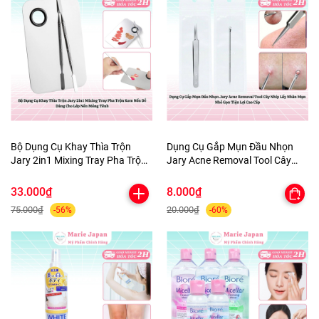
Bộ Dụng Cụ Khay Thìa Trộn
Dụng Cụ Gắp Mụn Đầu Nhọn
Jary 2in1 Mixing Tray Pha Trộn
Jary Acne Removal Tool Cây
Kem Nền Dễ Dàng Cho Lớp Nền
Nhíp Lấy Nhân Mụn Nhỏ Gọn
Mỏng Tênh
Tiện Lợi Cao Cấp
33.000₫
8.000₫
75.000₫
20.000₫
-56%
-60%