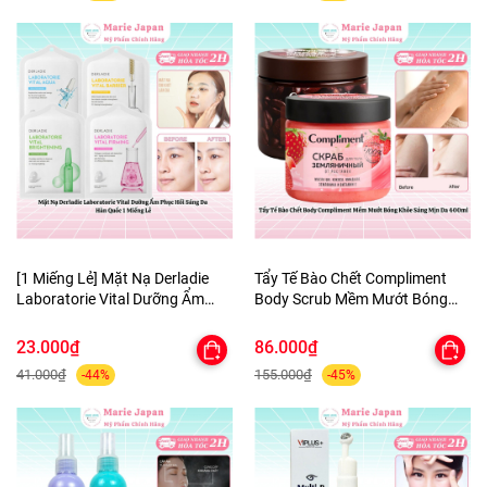
[1 Miếng Lẻ] Mặt Nạ Derladie
Tẩy Tế Bào Chết Compliment
Laboratorie Vital Dưỡng Ẩm
Body Scrub Mềm Mướt Bóng
Phục Hồi Sáng Da Hàn Quốc
Khỏe Sáng Mịn Da 400ml
23.000₫
86.000₫
41.000₫
155.000₫
-44%
-45%