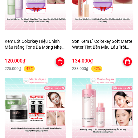
Kem Lót Colorkey Hiệu Chỉnh
Son Kem Lì Colorkey Soft Matte
Màu Nâng Tone Da Mỏng Nhẹ
Water Tint Bền Màu Lâu Trôi
Tự Nhiên Light Weight Polish
Siêu Mịn Môi - TẶNG 1 BÔNG
Primer 30g - TẶNG 1 BÔNG MÚT
MÚT TÍM
120.000₫
134.000₫
TÍM
225.000₫
233.000₫
-47%
-42%