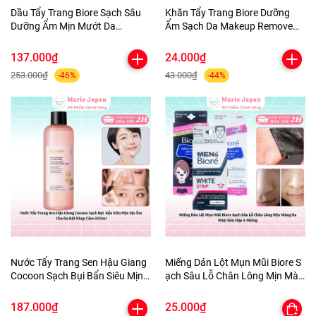
Dầu Tẩy Trang Biore Sạch Sâu
Khăn Tẩy Trang Biore Dưỡng
Dưỡng Ẩm Mịn Mướt Da
Ẩm Sạch Da Makeup Remove
Makeup Remove Perfect Oil
Cleansing Nhật Bản Túi 10
Nhật Bản Chai 150ml
Miếng
137.000₫
24.000₫
253.000₫
43.000₫
-46%
-44%
Nước Tẩy Trang Sen Hậu Giang
Miếng Dán Lột Mụn Mũi Biore S
Cocoon Sạch Bụi Bẩn Siêu Mịn
ạch Sâu Lỗ Chân Lông Mịn Màn
Dịu Êm Cho Da Rất Nhạy Cảm
g Da Nhật Bản Hộp 4 Miếng
500ml
187.000₫
25.000₫