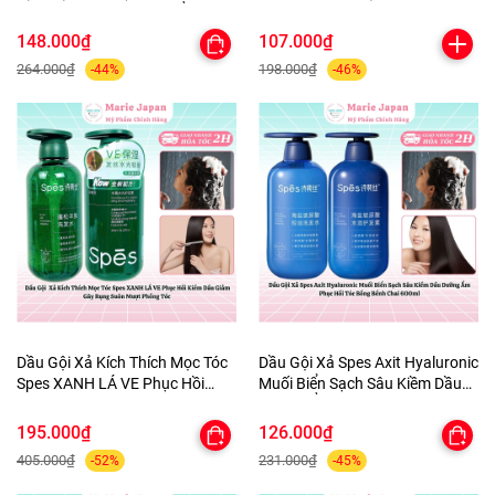
ZIAJA Wash Gel DưỡngẨm
e Essential Oil Soft Hair Mask Tu
KhửMùi CânBằng PH Chai
ýp 200ml
148.000₫
107.000₫
200ml-TẶNG 1MASK
264.000₫
198.000₫
-44%
-46%
Dầu Gội Xả Kích Thích Mọc Tóc
Dầu Gội Xả Spes Axit Hyaluronic
Spes XANH LÁ VE Phục Hồi
Muối Biển Sạch Sâu Kiềm Dầu
Kiềm Dầu Giảm Gãy Rụng Suôn
Dưỡng Ẩm Phục Hồi Tóc Bồng
Mượt Phồng Tóc
Bềnh Chai 600ml
195.000₫
126.000₫
405.000₫
231.000₫
-52%
-45%