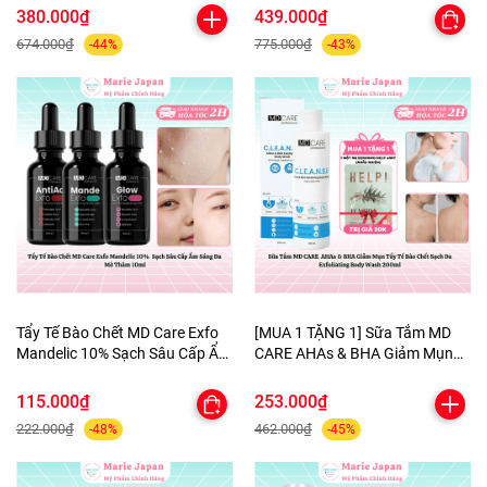
Cấp Ẩm Chuyên Sâu 50ml-
Sáng Mờ Thâm Phục Hồi Da
380.000₫
439.000₫
TẶNG 1 MẶT NẠ BERGAMO
Hộp 55g - TẶNG MẶT NẠ MẮT
674.000₫
775.000₫
-44%
-43%
HELP JARY
Tẩy Tế Bào Chết MD Care Exfo
[MUA 1 TẶNG 1] Sữa Tắm MD
Mandelic 10% Sạch Sâu Cấp Ẩm
CARE AHAs & BHA Giảm Mụn
Sáng Da Mờ Thâm 10ml
Tẩy Tế Bào Chết Sạch Da
Exfoliating Body Wash 200ml-
115.000₫
253.000₫
TẶNG 1 MẶT NẠ BERGAMO
222.000₫
462.000₫
-48%
-45%
HELP JARY