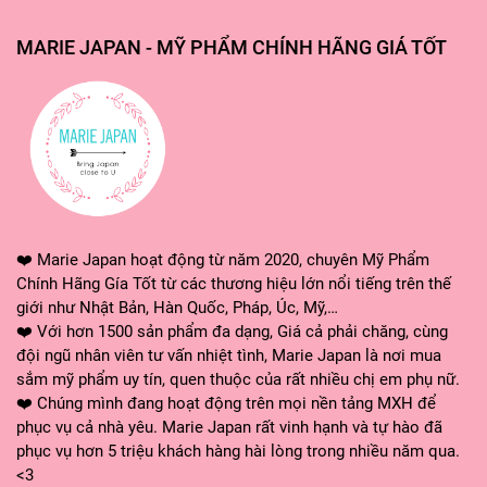
#hangnhatgiatot #mariejapan #mariejapanstore
#myphamchinhhang #myphamnhatban
MARIE JAPAN - MỸ PHẨM CHÍNH HÃNG GIÁ TỐT
#mariejapanhangnhat
❤️ Marie Japan hoạt động từ năm 2020, chuyên Mỹ Phẩm
Chính Hãng Gía Tốt từ các thương hiệu lớn nổi tiếng trên thế
giới như Nhật Bản, Hàn Quốc, Pháp, Úc, Mỹ,…
❤️ Với hơn 1500 sản phẩm đa dạng, Giá cả phải chăng, cùng
đội ngũ nhân viên tư vấn nhiệt tình, Marie Japan là nơi mua
sắm mỹ phẩm uy tín, quen thuộc của rất nhiều chị em phụ nữ.
❤️ Chúng mình đang hoạt động trên mọi nền tảng MXH để
phục vụ cả nhà yêu. Marie Japan rất vinh hạnh và tự hào đã
phục vụ hơn 5 triệu khách hàng hài lòng trong nhiều năm qua.
<3