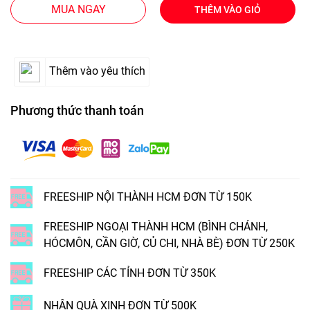
MUA NGAY
THÊM VÀO GIỎ
Thêm vào yêu thích
Phương thức thanh toán
FREESHIP NỘI THÀNH HCM ĐƠN TỪ 150K
FREESHIP NGOẠI THÀNH HCM (BÌNH CHÁNH,
HÓCMÔN, CẦN GIỜ, CỦ CHI, NHÀ BÈ) ĐƠN TỪ 250K
FREESHIP CÁC TỈNH ĐƠN TỪ 350K
NHẬN QUÀ XINH ĐƠN TỪ 500K