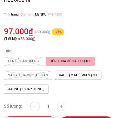
Hộpx450ml
Tình trạng:
Còn hàng
Mã SKU:
PVN4283
97.000₫
180.000₫
-47%
(Tiết kiệm
83.000₫
)
Title:
ĐEN-GỖ ĐÀN HƯƠNG
HỒNG-HOA HỒNG BOUQUET
VÀNG - HOA MỘC THƯGIÃN
XAH ĐẬM-KHỬ MÙI MẠNH
XAHNHẠT-SOAP DỊUNHẸ
Số lượng: