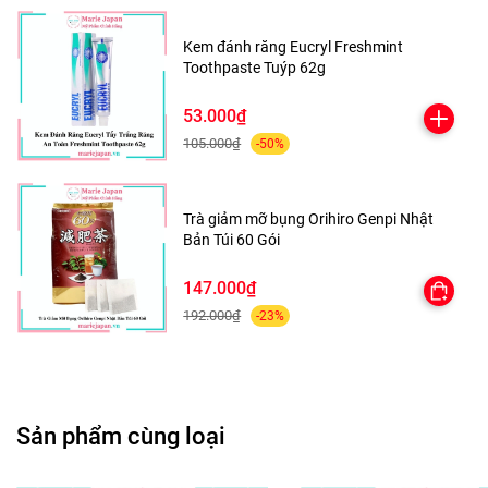
hộp hút ẩm đã đạt mức tối đa.
Kem đánh răng Eucryl Freshmint
Toothpaste Tuýp 62g
53.000₫
105.000₫
-50%
Trà giảm mỡ bụng Orihiro Genpi Nhật
Bản Túi 60 Gói
147.000₫
192.000₫
-23%
Sản phẩm cùng loại