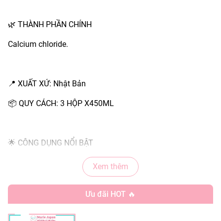
🌿 THÀNH PHẦN CHÍNH
Calcium chloride.
📍 XUẤT XỨ: Nhật Bản
📦 QUY CÁCH: 3 HỘP X450ML
🌟 CÔNG DỤNG NỔI BẬT
Hút ẩm , duy trì không gian khô thoáng.
Xem thêm
Khử mùi hôi, ẩm mốc trong tủ quần áo, phòng kín.
Ưu đãi HOT 🔥
Bảo vệ quần áo, giày dép, đồ dùng khỏi hư hại do ẩm.