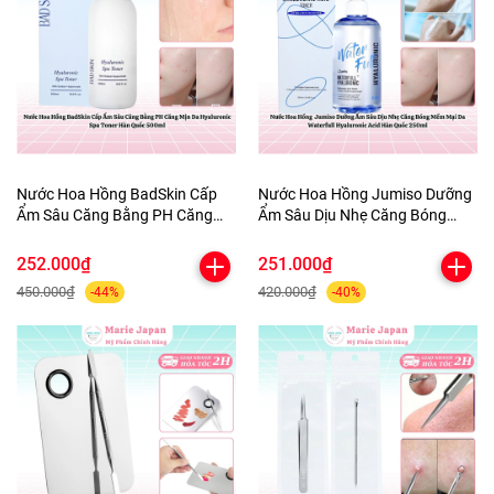
Nước Hoa Hồng BadSkin Cấp
Nước Hoa Hồng Jumiso Dưỡng
Ẩm Sâu Căng Bằng PH Căng
Ẩm Sâu Dịu Nhẹ Căng Bóng
Mịn Da Hyaluronic Spa Toner
Mềm Mại Da Waterfull
Hàn Quốc 500ml
Hyaluronic Acid Hàn Quốc
252.000₫
251.000₫
250ml
450.000₫
420.000₫
-44%
-40%