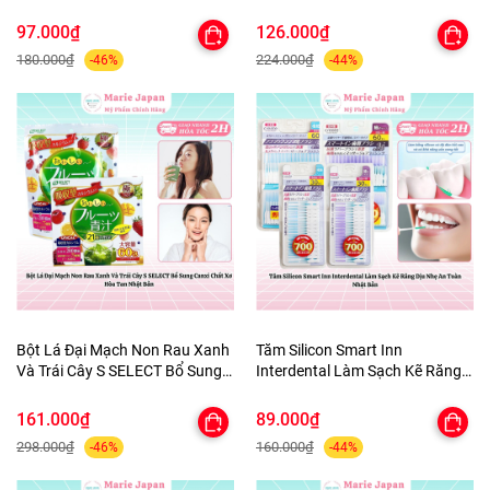
Quần Áo tủ Giày Nhật Bản 3
ùi Hôi Nhật Bản 100ml
Hộpx450ml
97.000₫
126.000₫
180.000₫
224.000₫
-46%
-44%
Bột Lá Đại Mạch Non Rau Xanh
Tăm Silicon Smart Inn
Và Trái Cây S SELECT Bổ Sung
Interdental Làm Sạch Kẽ Răng
Canxi Chất Xơ Hòa Tan Nhật
Dịu Nhẹ An Toàn Nhật Bản
Bản
161.000₫
89.000₫
298.000₫
160.000₫
-46%
-44%