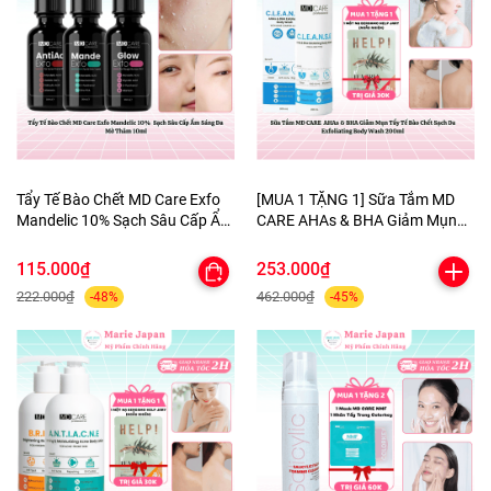
Tẩy Tế Bào Chết MD Care Exfo
[MUA 1 TẶNG 1] Sữa Tắm MD
Mandelic 10% Sạch Sâu Cấp Ẩm
CARE AHAs & BHA Giảm Mụn
Sáng Da Mờ Thâm 10ml
Tẩy Tế Bào Chết Sạch Da
Exfoliating Body Wash 200ml-
115.000₫
253.000₫
TẶNG 1 MẶT NẠ BERGAMO
222.000₫
462.000₫
-48%
-45%
HELP JARY