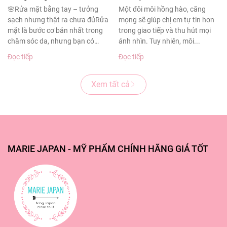
sạch sâu cho làn da
thâm sạm
🌸Rửa mặt bằng tay – tưởng
Một đôi môi hồng hào, căng
sạch nhưng thật ra chưa đủRửa
mọng sẽ giúp chị em tự tin hơn
khỏe đẹp
mặt là bước cơ bản nhất trong
trong giao tiếp và thu hút mọi
chăm sóc da, nhưng bạn có
ánh nhìn. Tuy nhiên, môi...
biết?Theo...
Đọc tiếp
Đọc tiếp
Xem tất cả
MARIE JAPAN - MỸ PHẨM CHÍNH HÃNG GIÁ TỐT