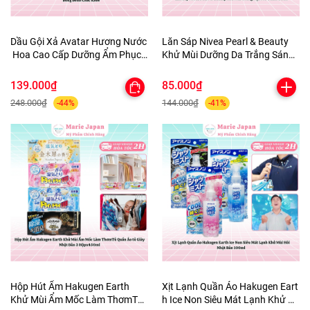
Dầu Gội Xả Avatar Hương Nước
Lăn Sáp Nivea Pearl & Beauty
Hoa Cao Cấp Dưỡng Ẩm Phục
Khử Mùi Dưỡng Da Trắng Sáng
Hồi Tóc Bồng Bềnh Chắc Khỏe
Mịn Màng Mờ Thâm 50ml
139.000₫
85.000₫
248.000₫
144.000₫
-44%
-41%
Hộp Hút Ẩm Hakugen Earth
Xịt Lạnh Quần Áo Hakugen Eart
Khử Mùi Ẩm Mốc Làm ThơmTủ
h Ice Non Siêu Mát Lạnh Khử M