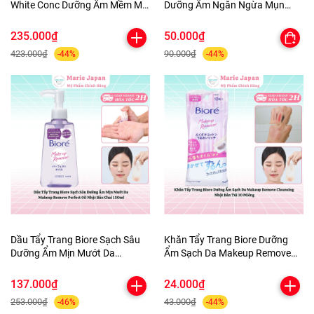
White Conc Dưỡng Ẩm Mềm Mịn
Dưỡng Ẩm Ngăn Ngừa Mụn
Sáng Da Body Lotion Chai
Micellar Cleansing Water Nhật
245ml
Bản
235.000₫
50.000₫
423.000₫
90.000₫
-44%
-44%
Dầu Tẩy Trang Biore Sạch Sâu
Khăn Tẩy Trang Biore Dưỡng
Dưỡng Ẩm Mịn Mướt Da
Ẩm Sạch Da Makeup Remove
Makeup Remove Perfect Oil
Cleansing Nhật Bản Túi 10
Nhật Bản Chai 150ml
Miếng
137.000₫
24.000₫
253.000₫
43.000₫
-46%
-44%