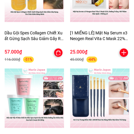
Dầu Gội Spes Collagen Chiết Xu
[1 MIẾNG LẺ] Mặt Nạ Serum x3
ất Gừng Sạch Sâu Giảm Gãy Rụ
Neogen Real Vita C Mask 22%
ng Tóc Chắc Khỏe Bồng Bềnh
Dưỡng Trắng Mờ Thâm Hàn
Quốc
57.000₫
25.000₫
116.000₫
45.000₫
-51%
-44%