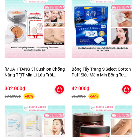
[MUA 1 TẶNG 3] Cushion Chống
Bông Tẩy Trang S Select Cotton
Nắng TFIT Mịn Lì Lâu Trôi
Puff Siêu Mềm Min Bông Tự
Dưỡng Ẩm Tự Nhiên Layering
Nhiên An Toàn Cho Da
Fit Cover Hàn Quốc
302.000₫
42.000₫
504.000₫
95.000₫
-40%
-56%