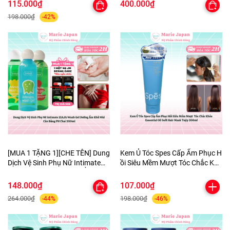
Mịn Cao Cấp
115.000₫
400.000₫
198.000₫
-42%
[MUA 1 TẶNG 1][CHE TÊN] Dung
Kem Ủ Tóc Spes Cấp Ẩm Phục H
Dịch Vệ Sinh Phụ Nữ Intimate
ồi Siêu Mềm Mượt Tóc Chắc Khỏ
ZIAJA Wash Gel DưỡngẨm
e Essential Oil Soft Hair Mask Tu
KhửMùi CânBằng PH Chai
ýp 200ml
148.000₫
107.000₫
200ml-TẶNG 1MASK
264.000₫
198.000₫
-44%
-46%