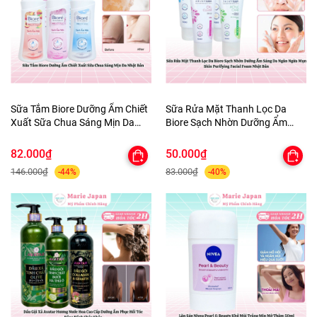
Sữa Tắm Biore Dưỡng Ẩm Chiết
Sữa Rửa Mặt Thanh Lọc Da
Xuất Sữa Chua Sáng Mịn Da
Biore Sạch Nhờn Dưỡng Ẩm
Nhật Bản
Sáng Da Ngăn Ngừa Mụn Skin
Purifying Facial Foam Nhật Bản
82.000₫
50.000₫
146.000₫
83.000₫
-44%
-40%