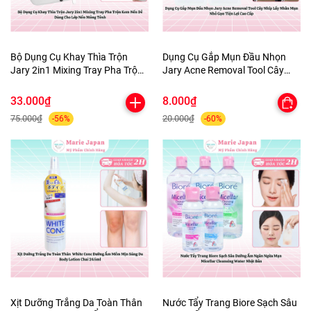
Bộ Dụng Cụ Khay Thìa Trộn
Dụng Cụ Gắp Mụn Đầu Nhọn
Jary 2in1 Mixing Tray Pha Trộn
Jary Acne Removal Tool Cây
Kem Nền Dễ Dàng Cho Lớp Nền
Nhíp Lấy Nhân Mụn Nhỏ Gọn
Mỏng Tênh
Tiện Lợi Cao Cấp
33.000₫
8.000₫
75.000₫
20.000₫
-56%
-60%
Xịt Dưỡng Trắng Da Toàn Thân
Nước Tẩy Trang Biore Sạch Sâu