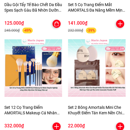
Dầu Gội Tẩy Tế Bào Chết Da Đầu
Set 5 Cọ Trang Điểm Mắt
Spes Sạch Gàu Bã Nhờn Dưỡng
AMORTALS Đa Năng Mềm Mịn
Ẩm Kiềm Dầu Sea Salt Cream
Kèm Túi Đựng
Hũ 280g
125.000₫
141.000₫
245.000₫
232.000₫
-49%
-39%
Set 12 Cọ Trang Điểm
Set 2 Bông Amortals Mini Che
AMORTALS Makeup Cá Nhân
Khuyết Điểm Tán Kem Nền Chi
Chuyên Nghiệp Lông Mềm Mịn
Tiết Mềm Mịn Nhỏ Gọn Tiện Lợi
Kèm Túi Đựng Tiện Lợi
The Little Concealer Powder
332.000₫
22.000₫
Puff