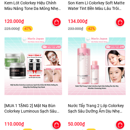
Kem Lót Colorkey Hiệu Chỉnh
Son Kem Lì Colorkey Soft Matte
Màu Nâng Tone Da Mỏng Nhẹ
Water Tint Bền Màu Lâu Trôi
Tự Nhiên Light Weight Polish
Siêu Mịn Môi - TẶNG 1 BÔNG
Primer 30g - TẶNG 1 BÔNG MÚT
MÚT TÍM
120.000₫
134.000₫
TÍM
225.000₫
233.000₫
-47%
-42%
[MUA 1 TẶNG 2] Mặt Nạ Bùn
Nước Tẩy Trang 2 Lớp Colorkey
Colorkey Luminous Sạch Sâu
Sạch Sâu Dưỡng Ẩm Dịu Nhẹ
Giảm Bã Nhờn Dưỡng Da Sáng
Micellar Cleansing Water
Mịn Purifying Clay Mask - TẶNG
110.000₫
50.000₫
SET SAMPLE 2 GEL TẮM