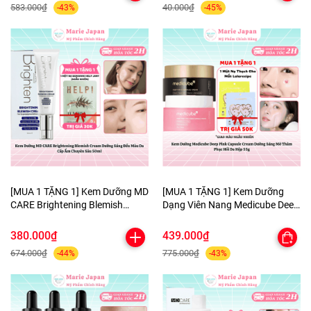
583.000₫
40.000₫
-43%
-45%
[MUA 1 TẶNG 1] Kem Dưỡng MD
[MUA 1 TẶNG 1] Kem Dưỡng
CARE Brightening Blemish
Dạng Viên Nang Medicube Deep
Cream Dưỡng Sáng Đều Màu Da
Pink Capsule Cream Dưỡng
Cấp Ẩm Chuyên Sâu 50ml-
Sáng Mờ Thâm Phục Hồi Da
380.000₫
439.000₫
TẶNG 1 MẶT NẠ BERGAMO
Hộp 55g - TẶNG MẶT NẠ MẮT
674.000₫
775.000₫
-44%
-43%
HELP JARY