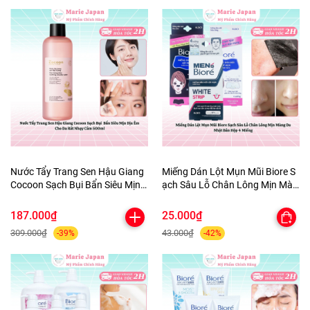
Nước Tẩy Trang Sen Hậu Giang
Miếng Dán Lột Mụn Mũi Biore S
Cocoon Sạch Bụi Bẩn Siêu Mịn
ạch Sâu Lỗ Chân Lông Mịn Màn
Dịu Êm Cho Da Rất Nhạy Cảm
g Da Nhật Bản Hộp 4 Miếng
500ml
187.000₫
25.000₫
309.000₫
43.000₫
-39%
-42%