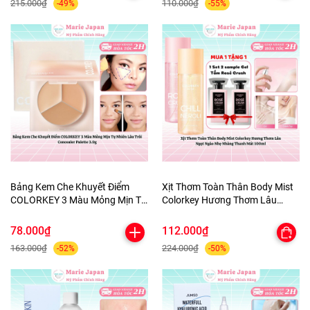
215.000₫
110.000₫
-49%
-55%
Bảng Kem Che Khuyết Điểm
Xịt Thơm Toàn Thân Body Mist
COLORKEY 3 Màu Mỏng Mịn Tự
Colorkey Hương Thơm Lâu
Nhiên Lâu Trôi Concealer
Ngọt Ngào Nhẹ Nhàng Thanh
Palette 3.9g
Mát 100ml
78.000₫
112.000₫
163.000₫
224.000₫
-52%
-50%