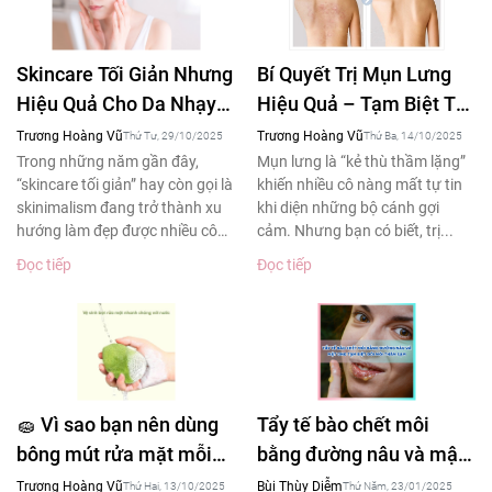
Skincare Tối Giản Nhưng
Bí Quyết Trị Mụn Lưng
Hiệu Quả Cho Da Nhạy
Hiệu Quả – Tạm Biệt Tự
Cảm – Xu Hướng Làm
Ti Khi Diện Áo Hở Lưng
Trương Hoàng Vũ
Trương Hoàng Vũ
Thứ Tư, 29/10/2025
Thứ Ba, 14/10/2025
Đẹp 2025
Trong những năm gần đây,
Mụn lưng là “kẻ thù thầm lặng”
“skincare tối giản” hay còn gọi là
khiến nhiều cô nàng mất tự tin
skinimalism đang trở thành xu
khi diện những bộ cánh gợi
hướng làm đẹp được nhiều cô
cảm. Nhưng bạn có biết, trị...
gái yêu thích....
Đọc tiếp
Đọc tiếp
🧽 Vì sao bạn nên dùng
Tẩy tế bào chết môi
bông mút rửa mặt mỗi
bằng đường nâu và mật
ngày – Bí quyết làm
ong tạm biệt đôi môi
Trương Hoàng Vũ
Bùi Thùy Diễm
Thứ Hai, 13/10/2025
Thứ Năm, 23/01/2025