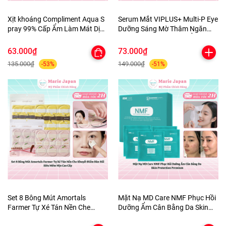
Xịt khoáng Compliment Aqua S
Serum Mắt VIPLUS+ Multi-P Eye
pray 99% Cấp Ẩm Làm Mát Dịu
Dưỡng Sáng Mờ Thâm Ngăn
Da 200ml
Ngừa Lão Hóa Dưỡng Ẩm Da
10ml
63.000₫
73.000₫
135.000₫
149.000₫
-53%
-51%
Set 8 Bông Mút Amortals
Mặt Nạ MD Care NMF Phục Hồi
Farmer Tự Xé Tán Nền Che
Dưỡng Ẩm Cân Bằng Da Skin
Khuyết Điểm Đàn Hồi Siêu Mềm
Protection Premium