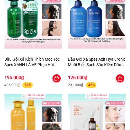
Dầu Gội Xả Kích Thích Mọc Tóc
Dầu Gội Xả Spes Axit Hyaluronic
Spes XANH LÁ VE Phục Hồi
Muối Biển Sạch Sâu Kiềm Dầu
Kiềm Dầu Giảm Gãy Rụng Suôn
Dưỡng Ẩm Phục Hồi Tóc Bồng
Mượt Phồng Tóc
Bềnh Chai 600ml
195.000₫
126.000₫
405.000₫
231.000₫
-52%
-45%