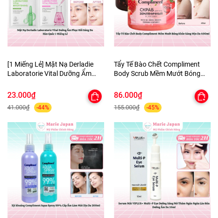
[1 Miếng Lẻ] Mặt Nạ Derladie
Tẩy Tế Bào Chết Compliment
Laboratorie Vital Dưỡng Ẩm
Body Scrub Mềm Mướt Bóng
Phục Hồi Sáng Da Hàn Quốc
Khỏe Sáng Mịn Da 400ml
23.000₫
86.000₫
41.000₫
155.000₫
-44%
-45%