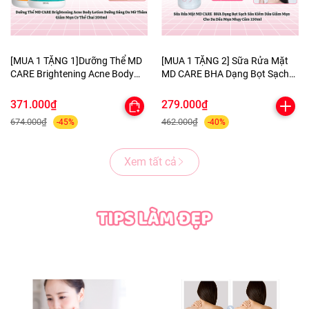
[MUA 1 TẶNG 1]Dưỡng Thể MD
[MUA 1 TẶNG 2] Sữa Rửa Mặt
CARE Brightening Acne Body
MD CARE BHA Dạng Bọt Sạch
Lotion Dưỡng Sáng Da Mờ
Sâu Kiềm Dầu Giảm Mụn Cho
Thâm Giảm Mụn Cơ Thể Chai
Da Dầu Mụn Nhạy Cảm 150ml-
371.000₫
279.000₫
200ml-TẶNG 1 MẶT NẠ
TẶNG 1 MASK MNF+1 KHĂN
674.000₫
462.000₫
-45%
-40%
BERGAMO HELP JARY
TẨY TRANG COLORKEY
Xem tất cả