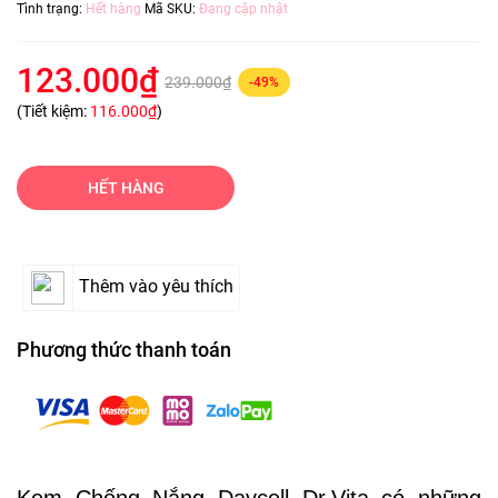
Tình trạng:
Hết hàng
Mã SKU:
Đang cập nhật
123.000₫
239.000₫
-49%
(Tiết kiệm:
116.000₫
)
HẾT HÀNG
Thêm vào yêu thích
Phương thức thanh toán
Kem Chống Nắng Daycell Dr.Vita có những