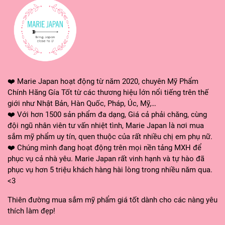
số chống nắng cao, ngoài ra còn nhiều công
dụng khác cụ thể như:
Chỉ số chống nắng cao
với thành phần SPF 50 PA+++ DR VITA giúp
❤️ Marie Japan hoạt động từ năm 2020, chuyên Mỹ Phẩm
bảo vệ da tối đa trước tác hại của tia UV,
Chính Hãng Gía Tốt từ các thương hiệu lớn nổi tiếng trên thế
chống tia cực tím do ánh nắng mặt trời gây ra.
giới như Nhật Bản, Hàn Quốc, Pháp, Úc, Mỹ,…
❤️ Với hơn 1500 sản phẩm đa dạng, Giá cả phải chăng, cùng
Đồng thời ngăn chặn và hạn chế tối đa tình
đội ngũ nhân viên tư vấn nhiệt tình, Marie Japan là nơi mua
trạng bỏng rát, sạm nám, lão hóa do tia cực
sắm mỹ phẩm uy tín, quen thuộc của rất nhiều chị em phụ nữ.
tím. Tạo lớp màng bảo vệ da. hiệu quả chống
❤️ Chúng mình đang hoạt động trên mọi nền tảng MXH để
phục vụ cả nhà yêu. Marie Japan rất vinh hạnh và tự hào đã
nắng kéo dài suốt nhiều giờ nhờ
phục vụ hơn 5 triệu khách hàng hài lòng trong nhiều năm qua.
<3
Hiệu quả và an toàn
Thiên đường mua sắm mỹ phẩm giá tốt dành cho các nàng yêu
Chứa thành phần an toàn lành tính từ Vitamin
thích làm đẹp!
E,B3, Vitamin C. Đồng thời được bổ sung