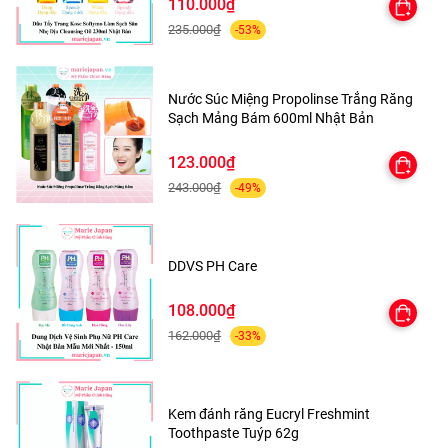
110.000₫
235.000₫
-53%
Nước Súc Miệng Propolinse Trắng Răng
Sạch Mảng Bám 600ml Nhật Bản
THÔNG
TIN CƠ BẢN
123.000₫
243.000₫
-49%
- Xuất xứ: Hàn Quốc
- Thương hiệu: Daycell
DDVS PH Care
- Quy cách: Tuýp 50g
108.000₫
162.000₫
-33%
THIẾT KẾ BAO BÌ
Kem Chống Nắng Daycell Dr.Vita
được thiết
Kem đánh răng Eucryl Freshmint
kế dạng tuýp có màu cam bắt mắt. Trên tuýp
Toothpaste Tuýp 62g