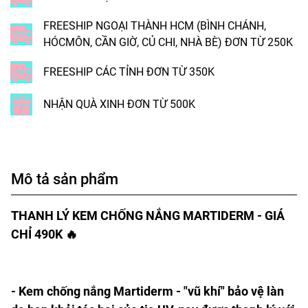
FREESHIP NGOẠI THÀNH HCM (BÌNH CHÁNH,
HÓCMÔN, CẦN GIỜ, CỦ CHI, NHÀ BÈ) ĐƠN TỪ 250K
FREESHIP CÁC TỈNH ĐƠN TỪ 350K
NHẬN QUÀ XINH ĐƠN TỪ 500K
Mô tả sản phẩm
THANH LÝ KEM CHỐNG NẮNG MARTIDERM - GIÁ
CHỈ 490K 🔥
- Kem chống nắng Martiderm - "vũ khí" bảo vệ làn