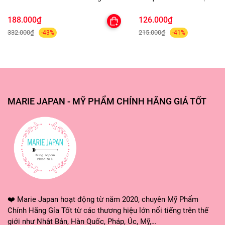
Shampooing Sec Purifying
Lâu Trôi
của chu trình chăm sóc da, thoa lượng kem chống
188.000₫
126.000₫
nắng vừa đủ lên da mặt, cổ và đường viền cổ áo,
332.000₫
215.000₫
-43%
-41%
massage nhẹ nhàng kết hợp vỗ cho đến khi kem
thẩm thấu hết vào da.
Mách nhỏ:
- Nên thoa lại sau mỗi 2-3 tiếng tiếp xúc liên tục với
MARIE JAPAN - MỸ PHẨM CHÍNH HÃNG GIÁ TỐT
ánh nắng mặt trời.
- Nên sử dụng kem chống nắng kể cả khi ngồi trong
nhà / làm việc văn phòng có tiếp xúc
❤️ Marie Japan hoạt động từ năm 2020, chuyên Mỹ Phẩm
Chính Hãng Gía Tốt từ các thương hiệu lớn nổi tiếng trên thế
giới như Nhật Bản, Hàn Quốc, Pháp, Úc, Mỹ,…