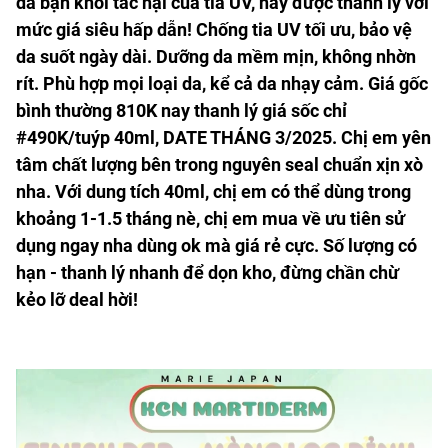
da bạn khỏi tác hại của tia UV, nay được thanh lý với
mức giá siêu hấp dẫn! Chống tia UV tối ưu, bảo vệ
da suốt ngày dài. Dưỡng da mềm mịn, không nhờn
rít. Phù hợp mọi loại da, kể cả da nhạy cảm. Giá gốc
bình thường 810K nay thanh lý giá sốc chỉ
#490K/tuýp 40ml, DATE THÁNG 3/2025. Chị em yên
tâm chất lượng bên trong nguyên seal chuẩn xịn xò
nha. Với dung tích 40ml, chị em có thể dùng trong
khoảng 1-1.5 tháng nè, chị em mua về ưu tiên sử
dụng ngay nha dùng ok mà giá rẻ cực. Số lượng có
hạn - thanh lý nhanh để dọn kho, đừng chần chừ
kẻo lỡ deal hời!