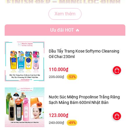
Xem thêm
Ưu đãi HOT 🔥
Dầu Tẩy Trang Kose Softymo Cleansing
Oil Chai 230ml
110.000₫
235.000₫
-53%
Nước Súc Miệng Propolinse Trắng Răng
Sạch Mảng Bám 600ml Nhật Bản
123.000₫
Kem Chống Nắng Martiderm Phổ Rộng Bảo Vệ Toàn
243.000₫
-49%
Diện Cho Mọi Loại Da Tây Ban Nha 40ml