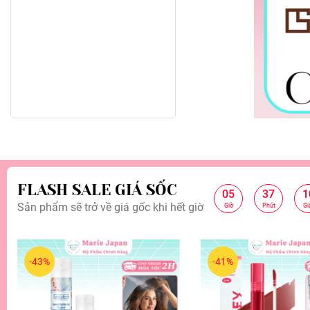
FLASH SALE GIÁ SỐC
05
37
0
:
:
Sản phẩm sẽ trở về giá gốc khi hết giờ
Giờ
Phút
Gi
-43%
-41%