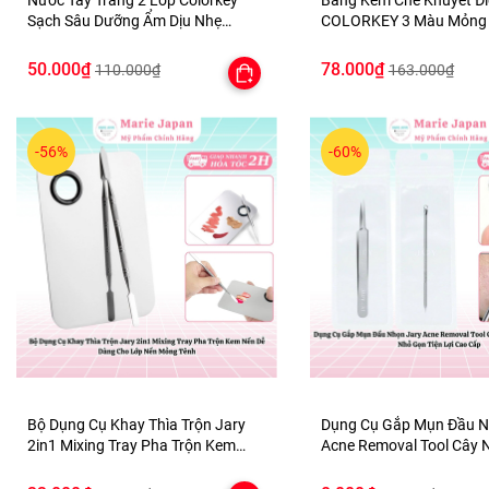
Nước Tẩy Trang 2 Lớp Colorkey
Bảng Kem Che Khuyết Đ
Sạch Sâu Dưỡng Ẩm Dịu Nhẹ
COLORKEY 3 Màu Mỏng 
Micellar Cleansing Water
Nhiên Lâu Trôi Concealer
3.9g
50.000₫
78.000₫
110.000₫
163.000₫
-56%
-60%
Bộ Dụng Cụ Khay Thìa Trộn Jary
Dụng Cụ Gắp Mụn Đầu N
2in1 Mixing Tray Pha Trộn Kem
Acne Removal Tool Cây 
Nền Dễ Dàng Cho Lớp Nền Mỏng
Nhân Mụn Nhỏ Gọn Tiện 
Tênh
Cấp