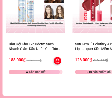
Dầu Gội Khô Evoluderm Sạch
Son Kem Lì Colorkey Air
Nhanh Giảm Dầu Nhờn Cho Tóc
Lip Lacquer Siêu Mềm 
Bồng Bềnh Shampooing Sec
Màu Lâu Trôi
Purifying
188.000₫
126.000₫
332.000₫
215.000₫
🔥 Sắp bán hết
310
sản phẩm đã 