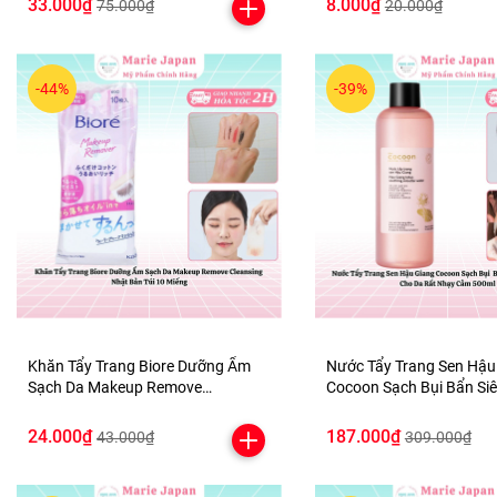
33.000₫
8.000₫
75.000₫
20.000₫
-44%
-39%
Khăn Tẩy Trang Biore Dưỡng Ẩm
Nước Tẩy Trang Sen Hậu
Sạch Da Makeup Remove
Cocoon Sạch Bụi Bẩn Siêu Mịn Dịu
Cleansing Nhật Bản Túi 10 Miếng
Êm Cho Da Rất Nhạy Cả
24.000₫
187.000₫
43.000₫
309.000₫