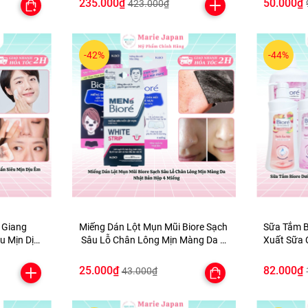
235.000₫
50.000₫
423.000₫
-42%
-44%
 Giang
Miếng Dán Lột Mụn Mũi Biore Sạch
Sữa Tắm B
Sâu Lỗ Chân Lông Mịn Màng Da N
Xuất Sữa 
m 500ml
hật Bản Hộp 4 Miếng
Bản
25.000₫
82.000₫
43.000₫