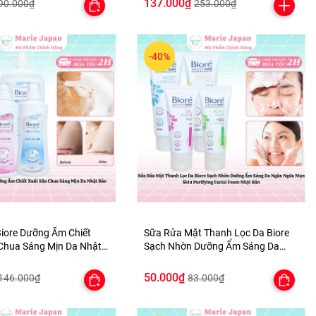
137.000₫
90.000₫
253.000₫
-40%
iore Dưỡng Ẩm Chiết
Sữa Rửa Mặt Thanh Lọc Da Biore
Chua Sáng Mịn Da Nhật
Sạch Nhờn Dưỡng Ẩm Sáng Da
Ngăn Ngừa Mụn Skin Purifying
Facial Foam Nhật Bản
50.000₫
146.000₫
83.000₫