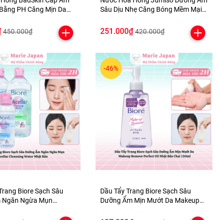
 Hồng BadSkin Cấp Ẩm
Nước Hoa Hồng Jumiso Dưỡng Ẩm
Bằng PH Căng Mịn Da
Sâu Dịu Nhẹ Căng Bóng Mềm Mại
c Spa Toner Hàn Quốc
Da Waterfull Hyaluronic Acid Hàn
Quốc 250ml
₫
251.000₫
450.000₫
420.000₫
-46%
Trang Biore Sạch Sâu
Dầu Tẩy Trang Biore Sạch Sâu
 Ngăn Ngừa Mụn
Dưỡng Ẩm Mịn Mướt Da Makeup
Cleansing Water Nhật Bản
Remove Perfect Oil Nhật Bản Chai
150ml