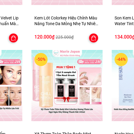
 Velvet Lip
Kem Lót Colorkey Hiệu Chỉnh Màu
Son Kem L
Chuẩn Màu
Nâng Tone Da Mỏng Nhẹ Tự Nhiên
Water Tint
Light Weight Polish Primer 30g -
Mịn Môi -
TẶNG 1 BÔNG MÚT TÍM
120.000₫
134.000
225.000₫
-50%
-44%