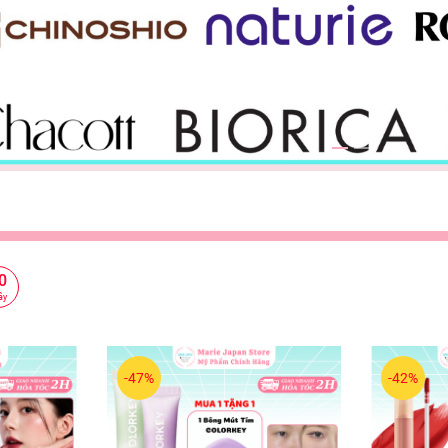
8
ây
-47%
-42%