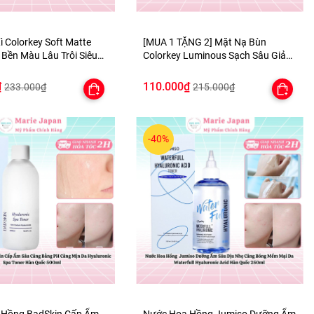
ì Colorkey Soft Matte
[MUA 1 TẶNG 2] Mặt Nạ Bùn
 Bền Màu Lâu Trôi Siêu
Colorkey Luminous Sạch Sâu Giảm
 TẶNG 1 BÔNG MÚT TÍM
Bã Nhờn Dưỡng Da Sáng Mịn
Purifying Clay Mask - TẶNG SET
₫
110.000₫
233.000₫
215.000₫
SAMPLE 2 GEL TẮM
-40%