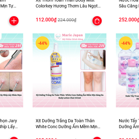
iểm
Xịt Thơm Toàn Thân Body Mist
Nước Hoa
Mịn Tự
Colorkey Hương Thơm Lâu Ngọt
Sâu Căng 
 Palette
Ngào Nhẹ Nhàng Thanh Mát
Hyaluroni
100ml
500ml
112.000₫
252.000
224.000₫
-44%
-44%
họn Jary
Xịt Dưỡng Trắng Da Toàn Thân
Nước Tẩy 
Nhíp Lấy
White Conc Dưỡng Ẩm Mềm Mịn
Dưỡng Ẩm
Lợi Cao
Sáng Da Body Lotion Chai 245ml
Micellar 