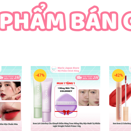
-47%
-42%