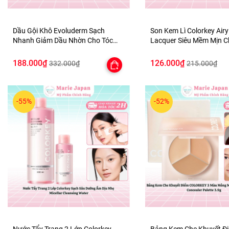
Dầu Gội Khô Evoluderm Sạch
Son Kem Lì Colorkey Airy
Nhanh Giảm Dầu Nhờn Cho Tóc
Lacquer Siêu Mềm Mịn 
Bồng Bềnh Shampooing Sec
Lâu Trôi
Purifying
188.000₫
126.000₫
332.000₫
215.000₫
-55%
-52%