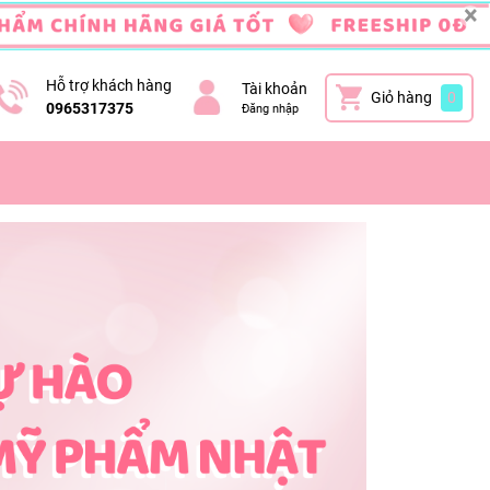
×
Hỗ trợ khách hàng
Tài khoản
Giỏ hàng
0
0965317375
Đăng nhập