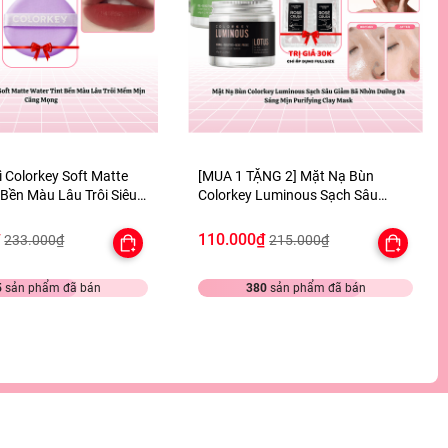
 Colorkey Soft Matte
[MUA 1 TẶNG 2] Mặt Nạ Bùn
 Bền Màu Lâu Trôi Siêu
Colorkey Luminous Sạch Sâu
 TẶNG 1 BÔNG MÚT TÍM
Giảm Bã Nhờn Dưỡng Da Sáng
Mịn Purifying Clay Mask - TẶNG
₫
110.000₫
233.000₫
215.000₫
SET SAMPLE 2 GEL TẮM
5
sản phẩm đã bán
380
sản phẩm đã bán