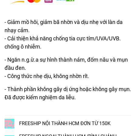
- Giảm mồ hôi, giảm bã nhờn và dịu nhẹ với làn da
nhạy cảm.
- Cải thiện khả năng chống tia cực tím/UVA/UVB.
chống ô nhiễm.
- Ngăn n.g.ừ.a sự hình thành nám, đốm nâu và mụn
đầu đen.
- Công thức nhẹ dịu, không nhờn rít.
- Thành phần không gây dị ứng hoặc không gây mụn.
Đã được kiểm nghiệm da liễu.
FREESHIP NỘI THÀNH HCM ĐƠN TỪ 150K