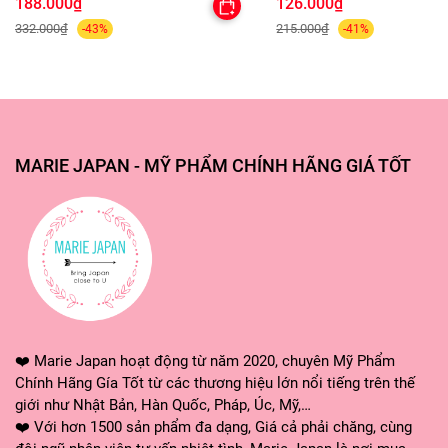
188.000₫
126.000₫
332.000₫
215.000₫
-43%
-41%
- Lấy lượng đủ dùng cho toàn bộ vùng da tiếp xúc ánh
nắng
- Xoa đều để che phủ rộng và đều khắp
MARIE JAPAN - MỸ PHẨM CHÍNH HÃNG GIÁ TỐT
9. BẢO QUẢN:
- Nơi khô ráo, thoáng mát.
- Tránh ánh nắng trực tiếp, nơi có nhiệt độ cao hoặc ẩm
ướt.
- Đậy nắp kín sau khi sử dụng.
❤️ Marie Japan hoạt động từ năm 2020, chuyên Mỹ Phẩm
Chính Hãng Gía Tốt từ các thương hiệu lớn nổi tiếng trên thế
giới như Nhật Bản, Hàn Quốc, Pháp, Úc, Mỹ,…
❤️ Với hơn 1500 sản phẩm đa dạng, Giá cả phải chăng, cùng