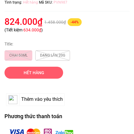
Tình trạng:
Hết hàng
Mã SKU:
PVN987
824.000₫
1.458.000₫
-44%
(Tiết kiệm
634.000₫
)
Title:
CHAI 50ML
DẠNG LĂN 20G
HẾT HÀNG
Thêm vào yêu thích
Phương thức thanh toán