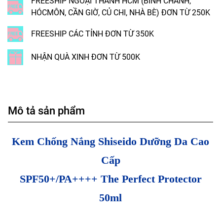
FREESHIP NGOẠI THÀNH HCM (BÌNH CHÁNH,
HÓCMÔN, CẦN GIỜ, CỦ CHI, NHÀ BÈ) ĐƠN TỪ 250K
FREESHIP CÁC TỈNH ĐƠN TỪ 350K
NHẬN QUÀ XINH ĐƠN TỪ 500K
Mô tả sản phẩm
Kem Chống Nắng Shiseido Dưỡng Da Cao
Cấp
SPF50+/PA++++ The Perfect Protector
50ml