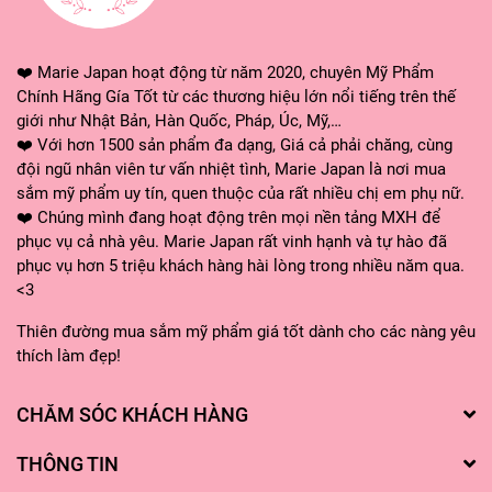
thấm.
❤️ Marie Japan hoạt động từ năm 2020, chuyên Mỹ Phẩm
- Nên sử dụng kết hợp serum cùng dòng để đạt hiệu
Chính Hãng Gía Tốt từ các thương hiệu lớn nổi tiếng trên thế
quả tối ưu.
giới như Nhật Bản, Hàn Quốc, Pháp, Úc, Mỹ,…
❤️ Với hơn 1500 sản phẩm đa dạng, Giá cả phải chăng, cùng
đội ngũ nhân viên tư vấn nhiệt tình, Marie Japan là nơi mua
sắm mỹ phẩm uy tín, quen thuộc của rất nhiều chị em phụ nữ.
❤️ Chúng mình đang hoạt động trên mọi nền tảng MXH để
phục vụ cả nhà yêu. Marie Japan rất vinh hạnh và tự hào đã
phục vụ hơn 5 triệu khách hàng hài lòng trong nhiều năm qua.
<3
Thiên đường mua sắm mỹ phẩm giá tốt dành cho các nàng yêu
thích làm đẹp!
CHĂM SÓC KHÁCH HÀNG
THÔNG TIN