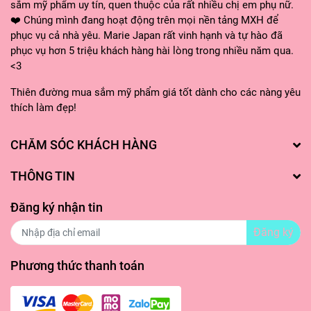
sắm mỹ phẩm uy tín, quen thuộc của rất nhiều chị em phụ nữ.
❤️ Chúng mình đang hoạt động trên mọi nền tảng MXH để
phục vụ cả nhà yêu. Marie Japan rất vinh hạnh và tự hào đã
#kemduongeveline #evelineextrasoft #kemduongam
phục vụ hơn 5 triệu khách hàng hài lòng trong nhiều năm qua.
#kemduongbody #kemduongdamat #myphambaolan
<3
#mariejapan #mariejapanstore #myphamchinhhang
#myphamnhatban #hangnhatgiatot
Thiên đường mua sắm mỹ phẩm giá tốt dành cho các nàng yêu
#mariejapanhangnhat
thích làm đẹp!
CHĂM SÓC KHÁCH HÀNG
THÔNG TIN
Đăng ký nhận tin
Đăng ký
Phương thức thanh toán