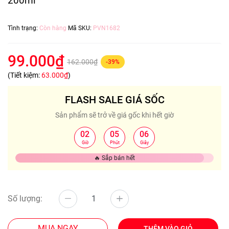
200ml
Tình trạng:
Còn hàng
Mã SKU:
PVN1682
99.000₫
162.000₫
-39%
(Tiết kiệm:
63.000₫
)
FLASH SALE GIÁ SỐC
Sản phẩm sẽ trở về giá gốc khi hết giờ
02
05
06
:
:
Giờ
Phút
Giây
🔥 Sắp bán hết
Số lượng:
MUA NGAY
THÊM VÀO GIỎ