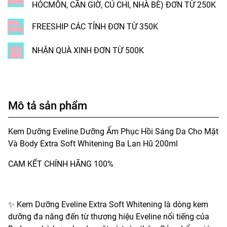
HÓCMÔN, CẦN GIỜ, CỦ CHI, NHÀ BÈ) ĐƠN TỪ 250K
FREESHIP CÁC TỈNH ĐƠN TỪ 350K
NHẬN QUÀ XINH ĐƠN TỪ 500K
Mô tả sản phẩm
Kem Dưỡng Eveline Dưỡng Ẩm Phục Hồi Sáng Da Cho Mặt
Và Body Extra Soft Whitening Ba Lan Hũ 200ml
CAM KẾT CHÍNH HÃNG 100%
✨ Kem Dưỡng Eveline Extra Soft Whitening là dòng kem
dưỡng đa năng đến từ thương hiệu Eveline nổi tiếng của