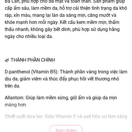
Ba Lan, phù hợp cho da mặt và toàn thân. Sản phẩm giúp
cấp ẩm sâu, làm mềm da, hỗ trợ cải thiện tình trạng da khô
ráp, xỉn màu, mang lại làn da sáng mịn, căng mướt và
khỏe mạnh hơn mỗi ngày. Kết cấu kem mềm mịn, thẩm
thấu nhanh, không gây bết dính, phù hợp sử dụng hằng
ngày cho nhiều loại da.
🌿 THÀNH PHẦN CHÍNH
D-panthenol (Vitamin B5): Thành phần vàng trong việc làm
dịu da, giảm viêm và thúc đẩy phục hồi vết thương nhỏ
trên da.
Allantoin: Giúp làm mềm sừng, giữ ẩm và giúp da mịn
màng hơn.
Chiết xuất dưa leo: Giàu Vitamin C và axit hữu vơ làm sáng
da
Xem thêm