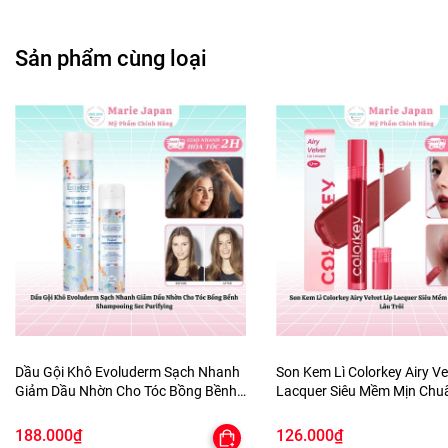
điểm trên mặt.
Sản phẩm cùng loại
Thoa nhẹ nhàng và vỗ nhẹ để kem thẩm thấu.
Sử dụng 2 lần/ngày (sáng và tối).
Dầu Gội Khô Evoluderm Sạch Nhanh
Son Kem Lì Colorkey Airy Ve
Giảm Dầu Nhờn Cho Tóc Bồng Bềnh
Lacquer Siêu Mềm Mịn Ch
Shampooing Sec Purifying
Lâu Trôi
188.000₫
126.000₫