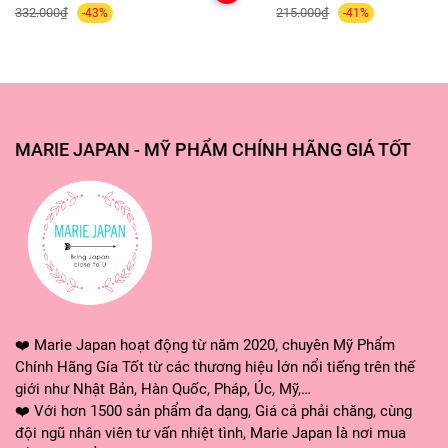
332.000₫
215.000₫
-43%
-41%
✅---MARIE JAPAN CAM KẾT---✅
MARIE JAPAN - MỸ PHẨM CHÍNH HÃNG GIÁ TỐT
🌸 Các sản phẩm được nhập khẩu chính hãng, đạt tiêu
chuẩn về chất lượng và an toàn.
🌸 Luôn sẵn sàng giải đáp mọi thắc mắc về sản phẩm
cũng như dịch vụ của shop, xin quý khách hãy CHAT NGAY
với shop để được tư vấn và hỗ trợ.
🌸 Hỗ trợ đổi trả sản phẩm theo chính sách
❤️ Marie Japan hoạt động từ năm 2020, chuyên Mỹ Phẩm
❤ MARIE JAPAN xin cảm ơn quý khách đã tin tưởng và sử
Chính Hãng Gía Tốt từ các thương hiệu lớn nổi tiếng trên thế
dụng sản phẩm của shop. Shop sẽ không ngừng cải tiến,
giới như Nhật Bản, Hàn Quốc, Pháp, Úc, Mỹ,…
mang lại những dòng sản phẩm và dịch vụ tốt nhất đến
❤️ Với hơn 1500 sản phẩm đa dạng, Giá cả phải chăng, cùng
tay khách hàng! ❤️
đội ngũ nhân viên tư vấn nhiệt tình, Marie Japan là nơi mua