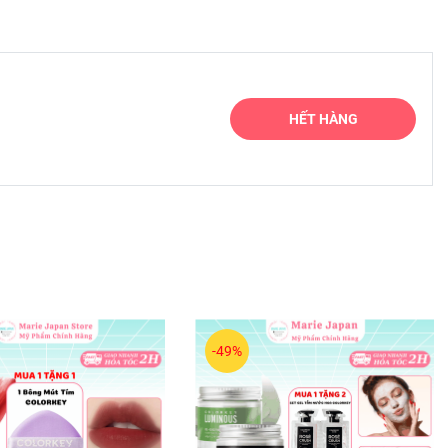
HẾT HÀNG
i tạo da
-49%
 cay,