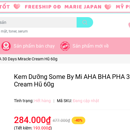
 mặt, toner, serum
Sản phẩm bán chạy
Sản phẩm mới về
30 Days Miracle Cream Hũ 60g
Kem Dưỡng Some By Mi AHA BHA PHA 30
Cream Hũ 60g
Tình trạng:
Hết hàng
|
Mã SKU:
Đang cập nhật
284.000₫
477.000₫
-40%
(Tiết kiệm:
193.000₫
)