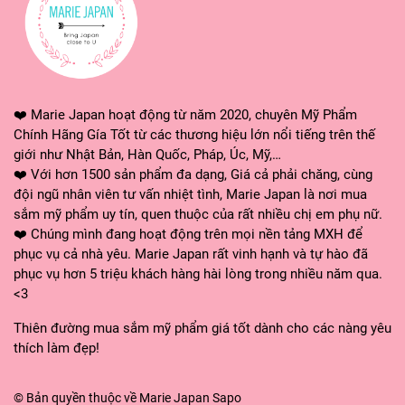
HƯỚNG DẪN SỬ DỤNG:
- Lấy ra một lượng kem vừa đủ và thoa đều trên khắp 
- Có thể bảo quản trong tủ lạnh để nâng cao hiệu quả 
❤️ Marie Japan hoạt động từ năm 2020, chuyên Mỹ Phẩm
Chính Hãng Gía Tốt từ các thương hiệu lớn nổi tiếng trên thế
giới như Nhật Bản, Hàn Quốc, Pháp, Úc, Mỹ,…
❤️ Với hơn 1500 sản phẩm đa dạng, Giá cả phải chăng, cùng
đội ngũ nhân viên tư vấn nhiệt tình, Marie Japan là nơi mua
sắm mỹ phẩm uy tín, quen thuộc của rất nhiều chị em phụ nữ.
❤️ Chúng mình đang hoạt động trên mọi nền tảng MXH để
phục vụ cả nhà yêu. Marie Japan rất vinh hạnh và tự hào đã
phục vụ hơn 5 triệu khách hàng hài lòng trong nhiều năm qua.
<3
Thiên đường mua sắm mỹ phẩm giá tốt dành cho các nàng yêu
thích làm đẹp!
© Bản quyền thuộc về
Marie Japan
Sapo