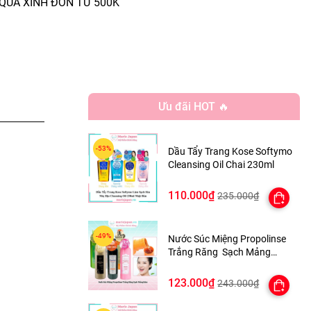
QUÀ XINH ĐƠN TỪ 500K
Ưu đãi HOT 🔥
Dầu Tẩy Trang Kose Softymo
Cleansing Oil Chai 230ml
110.000₫
235.000₫
Nước Súc Miệng Propolinse
Trắng Răng Sạch Mảng
Bám 600ml Nhật Bản
123.000₫
243.000₫