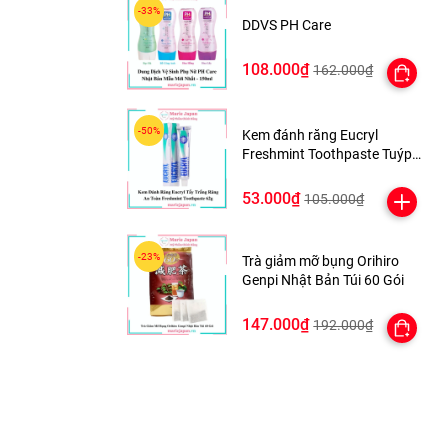
DDVS PH Care
108.000₫
162.000₫
Kem đánh răng Eucryl
Freshmint Toothpaste Tuýp
62g
53.000₫
105.000₫
Trà giảm mỡ bụng Orihiro
Genpi Nhật Bản Túi 60 Gói
147.000₫
192.000₫