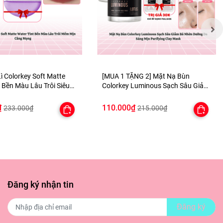
honium
ì Colorkey Soft Matte
[MUA 1 TẶNG 2] Mặt Nạ Bùn
 Bền Màu Lâu Trôi Siêu
Colorkey Luminous Sạch Sâu Giảm
- TẶNG 1 BÔNG MÚT TÍM
Bã Nhờn Dưỡng Da Sáng Mịn
Purifying Clay Mask - TẶNG SET
₫
110.000₫
233.000₫
215.000₫
SAMPLE 2 GEL TẮM
hờn.
thuộc
Đăng ký nhận tin
Đăng ký