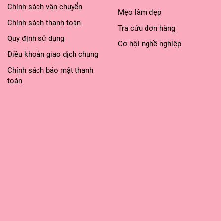
Chính sách vận chuyển
Mẹo làm đẹp
Chính sách thanh toán
Tra cứu đơn hàng
khuôn mặt. Vỗ nhẹ để dưỡng chất hấp thụ hết vào da.
Quy định sử dụng
Cơ hội nghề nghiệp
Điều khoản giao dịch chung
làm dịu da kích ứng, cung cấp độ ẩm.
Chính sách bảo mật thanh
toán