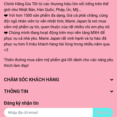
thành”
Chính Hãng Gía Tốt từ các thương hiệu lớn nổi tiếng trên thế
giới như Nhật Bản, Hàn Quốc, Pháp, Úc, Mỹ,…
❤️ Với hơn 1500 sản phẩm đa dạng, Giá cả phải chăng, cùng
đội ngũ nhân viên tư vấn nhiệt tình, Marie Japan là nơi mua
Với sự kết hợp hoàn hảo giữa các thành phần tự nhiên an toàn và lành tính,
sắm mỹ phẩm uy tín, quen thuộc của rất nhiều chị em phụ nữ.
kem dưỡng tay Organic Shop
sẽ mang lại cho nàng đôi tay mềm mại, mịn
❤️ Chúng mình đang hoạt động trên mọi nền tảng MXH để
màng và khỏe mạnh. Ghé Marie Japan để tậu ngay một em kem dưỡng tay
phục vụ cả nhà yêu. Marie Japan rất vinh hạnh và tự hào đã
Organic Shop chính hãng giá tốt nhé!
phục vụ hơn 5 triệu khách hàng hài lòng trong nhiều năm qua.
<3
Thiên đường mua sắm mỹ phẩm giá tốt dành cho các nàng yêu
thích làm đẹp!
CHĂM SÓC KHÁCH HÀNG
THÔNG TIN
Đăng ký nhận tin
Đăng ký