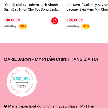
thành phần tự nhiên trong kem.
Dầu Gội Khô Evoluderm Sạch Nhanh
Son Kem Lì Colorkey Airy Ve
Giảm Dầu Nhờn Cho Tóc Bồng Bềnh
Lacquer Siêu Mềm Mịn Ch
Trước khi bắt đầu sử dụng kem dưỡng tay Organic Shop, nàng có thể thử sản
Shampooing Sec Purifying
Lâu Trôi
phẩm trên một vùng da nhỏ để kiểm tra phản ứng của da. Nếu nàng thấy
188.000₫
126.000₫
dấu hiệu kích ứng như đỏ, ngứa hay khó chịu, hãy ngưng sử dụng ngay lập
332.000₫
215.000₫
-43%
-41%
tức và tham khảo ý kiến bác sĩ để được tư vấn.
Chị em chú ý không nên sử dụng kem dưỡng tay Organic Shop lên các vết
thương hở hoặc vùng da bị tổn thương. Đối với những vùng da nhạy cảm
hoặc có dấu hiệu tổn thương, hãy để chúng hồi phục hoàn toàn trước khi sử
dụng sản phẩm.
MARIE JAPAN - MỸ PHẨM CHÍNH HÃNG GIÁ TỐT
Feedback từ khách iu tại Marie Japan
“Mùi cũng bình thường thôi nhưng mà chất đặc thấm khá nhanh không có bị
rít rít giống mấy loại khác. Mới thoa thì cấp ẩm mềm da cũng oke nói chung
để xài hàng ngày được nha”
“Mình xài kem dưỡng da tay này được 4 tuýp rồi, thấy hợp với mình, hợp giá
❤️ Marie Japan hoạt động từ năm 2020, chuyên Mỹ Phẩm