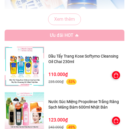
Xem thêm
Ưu đãi HOT 🔥
Dầu Tẩy Trang Kose Softymo Cleansing
Oil Chai 230ml
110.000₫
235.000₫
-53%
THÀNH PHẦN VÀ CÔNG DỤNG:
Nước Súc Miệng Propolinse Trắng Răng
✔️ Tinh chất nhau thai: có trong kem dưỡng da có tác
Sạch Mảng Bám 600ml Nhật Bản
dụng dưỡng trắng, ngăn ngừa lão hóa da, giảm nám, tàn
nhang.
123.000₫
✔️ Tinh chất hạt ý dĩ: chứa nhiều axit amin có tác dụng
243.000₫
-49%