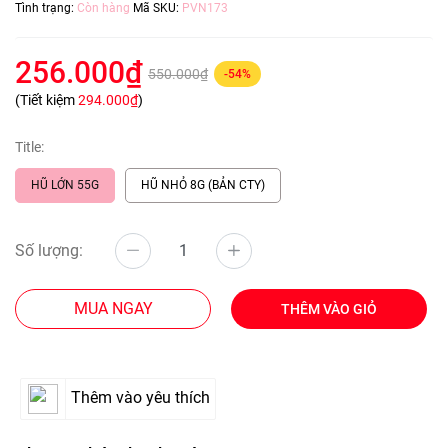
Tình trạng:
Còn hàng
Mã SKU:
PVN173
256.000₫
550.000₫
-54%
(Tiết kiệm
294.000₫
)
Title:
HŨ LỚN 55G
HŨ NHỎ 8G (BẢN CTY)
Số lượng:
MUA NGAY
THÊM VÀO GIỎ
Thêm vào yêu thích