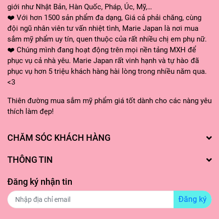
giới như Nhật Bản, Hàn Quốc, Pháp, Úc, Mỹ,…
mặt (trán, đầu mũi, hai bên má & cằm)
❤️ Với hơn 1500 sản phẩm đa dạng, Giá cả phải chăng, cùng
- Mát xa trên da từ 1-2 phút theo chiều hướng lên để
đội ngũ nhân viên tư vấn nhiệt tình, Marie Japan là nơi mua
sắm mỹ phẩm uy tín, quen thuộc của rất nhiều chị em phụ nữ.
sản phẩm thẩm thấu vào da
❤️ Chúng mình đang hoạt động trên mọi nền tảng MXH để
phục vụ cả nhà yêu. Marie Japan rất vinh hạnh và tự hào đã
- Sử dụng thêm Kem chống nắng vào buổi sáng
phục vụ hơn 5 triệu khách hàng hài lòng trong nhiều năm qua.
<3
Thiên đường mua sắm mỹ phẩm giá tốt dành cho các nàng yêu
thích làm đẹp!
CHĂM SÓC KHÁCH HÀNG
THÔNG TIN
Đăng ký nhận tin
Đăng ký