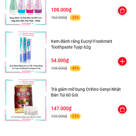
108.000₫
162.000₫
-33%
Kem đánh răng Eucryl Freshmint
Toothpaste Tuýp 62g
54.000₫
105.000₫
-49%
Trà giảm mỡ bụng Orihiro Genpi Nhật
Bản Túi 60 Gói
147.000₫
192.000₫
-23%