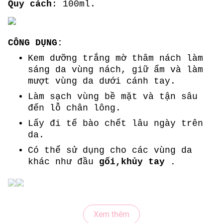
Quy cách
: 100ml.
CÔNG DỤNG:
Kem dưỡng trắng mờ thâm nách làm
sáng da vùng nách, giữ ẩm và làm
mượt vùng da dưới cánh tay.
Làm sạch vùng bề mặt và tận sâu
đến lỗ chân lông.
Lấy đi tế bào chết lâu ngày trên
da.
Có thể sử dụng cho các vùng da
khác như đầu
gối,khủy tay .
HƯỚNG DẪN SỬ DỤNG:
Xem thêm