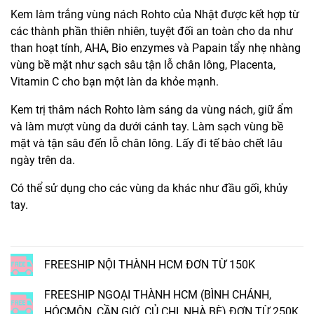
Kem làm trắng vùng nách Rohto của Nhật được kết hợp từ
các thành phần thiên nhiên, tuyệt đối an toàn cho da như
than hoạt tính, AHA, Bio enzymes và Papain tẩy nhẹ nhàng
vùng bề mặt như sạch sâu tận lỗ chân lông, Placenta,
Vitamin C cho bạn một làn da khỏe mạnh.
Kem trị thâm nách Rohto làm sáng da vùng nách, giữ ẩm
và làm mượt vùng da dưới cánh tay. Làm sạch vùng bề
mặt và tận sâu đến lỗ chân lông. Lấy đi tế bào chết lâu
ngày trên da.
Có thể sử dụng cho các vùng da khác như đầu gối, khủy
tay.
FREESHIP NỘI THÀNH HCM ĐƠN TỪ 150K
FREESHIP NGOẠI THÀNH HCM (BÌNH CHÁNH,
HÓCMÔN, CẦN GIỜ, CỦ CHI, NHÀ BÈ) ĐƠN TỪ 250K