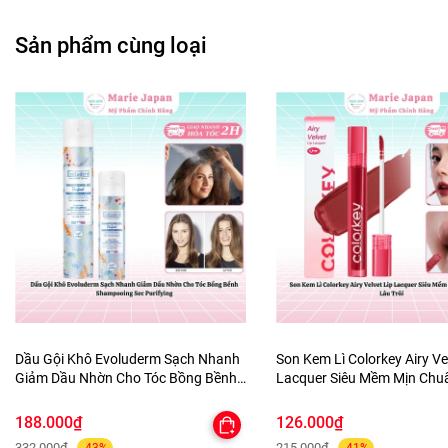
Sản phẩm cùng loại
Dầu Gội Khô Evoluderm Sạch Nhanh
Son Kem Lì Colorkey Airy Ve
Giảm Dầu Nhờn Cho Tóc Bồng Bềnh
Lacquer Siêu Mềm Mịn Ch
Shampooing Sec Purifying
Lâu Trôi
188.000₫
126.000₫
332.000₫
215.000₫