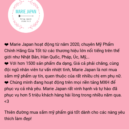
mắt, quầng thâm mắt và các vấn đề về mắt khác.
Lưu ý:
Mỗi ngày sử dụng 2 lần sáng và tối để có hiệu
quả tốt nhất
❤️ Marie Japan hoạt động từ năm 2020, chuyên Mỹ Phẩm
Chính Hãng Gía Tốt từ các thương hiệu lớn nổi tiếng trên thế
giới như Nhật Bản, Hàn Quốc, Pháp, Úc, Mỹ,…
❤️ Với hơn 1500 sản phẩm đa dạng, Giá cả phải chăng, cùng
đội ngũ nhân viên tư vấn nhiệt tình, Marie Japan là nơi mua
sắm mỹ phẩm uy tín, quen thuộc của rất nhiều chị em phụ nữ.
❤️ Chúng mình đang hoạt động trên mọi nền tảng MXH để
phục vụ cả nhà yêu. Marie Japan rất vinh hạnh và tự hào đã
phục vụ hơn 5 triệu khách hàng hài lòng trong nhiều năm qua.
<3
Thiên đường mua sắm mỹ phẩm giá tốt dành cho các nàng yêu
thích làm đẹp!