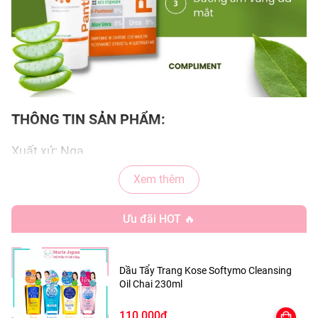
THÔNG TIN SẢN PHẨM:
Xuất xứ: Nga
Xem thêm
Dung tích: 25ml
Thương hiệu : Compliment
Ưu đãi HOT 🔥
HSD: 3 năm kể từ ngày sản xuất
Dầu Tẩy Trang Kose Softymo Cleansing
Oil Chai 230ml
CÔNG DỤNG:
110.000₫