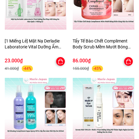
[1 Miếng Lẻ] Mặt Nạ Derladie
Tẩy Tế Bào Chết Compliment
Laboratorie Vital Dưỡng Ẩm
Body Scrub Mềm Mướt Bóng
Phục Hồi Sáng Da Hàn Quốc
Khỏe Sáng Mịn Da 400ml
23.000₫
86.000₫
41.000₫
155.000₫
-44%
-45%