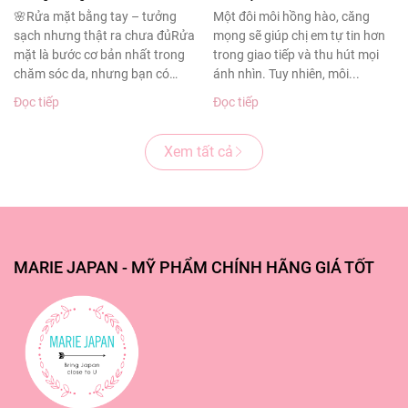
sạch sâu cho làn da
thâm sạm
🌸Rửa mặt bằng tay – tưởng
Một đôi môi hồng hào, căng
sạch nhưng thật ra chưa đủRửa
mọng sẽ giúp chị em tự tin hơn
khỏe đẹp
mặt là bước cơ bản nhất trong
trong giao tiếp và thu hút mọi
chăm sóc da, nhưng bạn có
ánh nhìn. Tuy nhiên, môi...
biết?Theo...
Đọc tiếp
Đọc tiếp
Xem tất cả
MARIE JAPAN - MỸ PHẨM CHÍNH HÃNG GIÁ TỐT