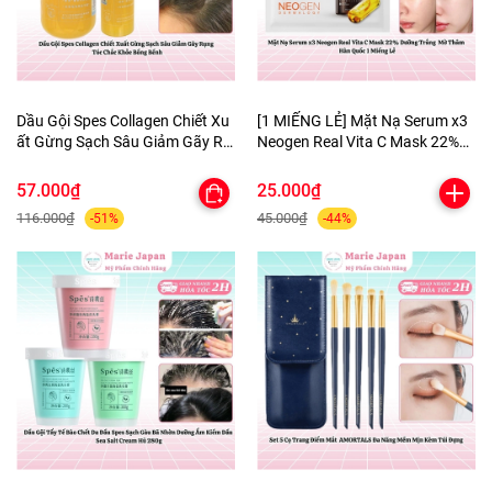
Dầu Gội Spes Collagen Chiết Xu
[1 MIẾNG LẺ] Mặt Nạ Serum x3
ất Gừng Sạch Sâu Giảm Gãy Rụ
Neogen Real Vita C Mask 22%
ng Tóc Chắc Khỏe Bồng Bềnh
Dưỡng Trắng Mờ Thâm Hàn
Quốc
57.000₫
25.000₫
116.000₫
45.000₫
-51%
-44%