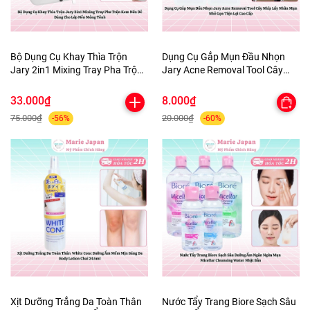
Bộ Dụng Cụ Khay Thìa Trộn
Dụng Cụ Gắp Mụn Đầu Nhọn
Jary 2in1 Mixing Tray Pha Trộn
Jary Acne Removal Tool Cây
Kem Nền Dễ Dàng Cho Lớp Nền
Nhíp Lấy Nhân Mụn Nhỏ Gọn
Mỏng Tênh
Tiện Lợi Cao Cấp
33.000₫
8.000₫
75.000₫
20.000₫
-56%
-60%
Xịt Dưỡng Trắng Da Toàn Thân
Nước Tẩy Trang Biore Sạch Sâu