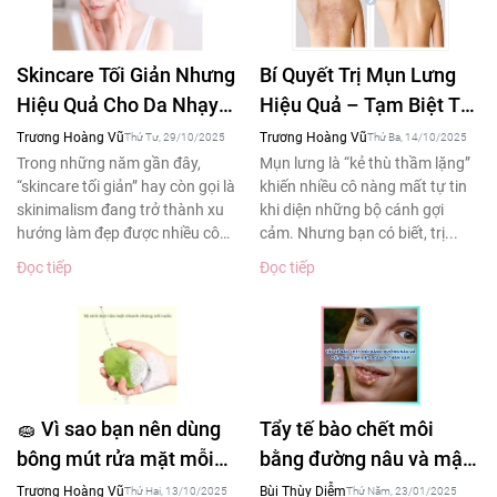
Skincare Tối Giản Nhưng
Bí Quyết Trị Mụn Lưng
Hiệu Quả Cho Da Nhạy
Hiệu Quả – Tạm Biệt Tự
Cảm – Xu Hướng Làm
Ti Khi Diện Áo Hở Lưng
Trương Hoàng Vũ
Trương Hoàng Vũ
Thứ Tư, 29/10/2025
Thứ Ba, 14/10/2025
Đẹp 2025
Trong những năm gần đây,
Mụn lưng là “kẻ thù thầm lặng”
“skincare tối giản” hay còn gọi là
khiến nhiều cô nàng mất tự tin
skinimalism đang trở thành xu
khi diện những bộ cánh gợi
hướng làm đẹp được nhiều cô
cảm. Nhưng bạn có biết, trị...
gái yêu thích....
Đọc tiếp
Đọc tiếp
🧽 Vì sao bạn nên dùng
Tẩy tế bào chết môi
bông mút rửa mặt mỗi
bằng đường nâu và mật
ngày – Bí quyết làm
ong tạm biệt đôi môi
Trương Hoàng Vũ
Bùi Thùy Diễm
Thứ Hai, 13/10/2025
Thứ Năm, 23/01/2025