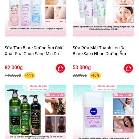
Sữa Tắm Biore Dưỡng Ẩm Chiết
Sữa Rửa Mặt Thanh Lọc Da
Xuất Sữa Chua Sáng Mịn Da
Biore Sạch Nhờn Dưỡng Ẩm
Nhật Bản
Sáng Da Ngăn Ngừa Mụn Skin
Purifying Facial Foam Nhật Bản
82.000₫
50.000₫
146.000₫
83.000₫
-44%
-40%