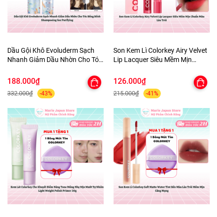
Dầu Gội Khô Evoluderm Sạch
Son Kem Lì Colorkey Airy Velvet
Nhanh Giảm Dầu Nhờn Cho Tóc
Lip Lacquer Siêu Mềm Mịn
Bồng Bềnh Shampooing Sec
Chuẩn Màu Lâu Trôi
Purifying
188.000₫
126.000₫
332.000₫
215.000₫
-43%
-41%