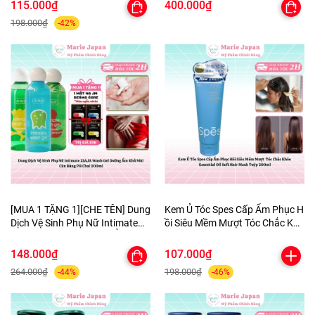
Mịn Cao Cấp
115.000₫
400.000₫
198.000₫
-42%
[MUA 1 TẶNG 1][CHE TÊN] Dung
Kem Ủ Tóc Spes Cấp Ẩm Phục H
Dịch Vệ Sinh Phụ Nữ Intimate
ồi Siêu Mềm Mượt Tóc Chắc Khỏ
ZIAJA Wash Gel DưỡngẨm
e Essential Oil Soft Hair Mask Tu
KhửMùi CânBằng PH Chai
ýp 200ml
148.000₫
107.000₫
200ml-TẶNG 1MASK
264.000₫
198.000₫
-44%
-46%