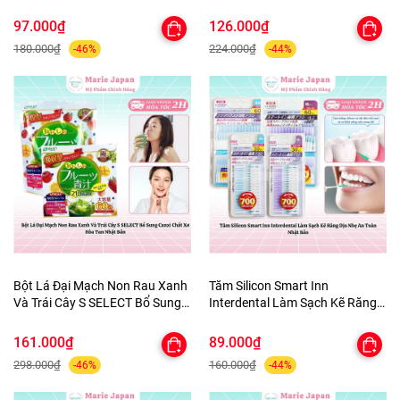
Quần Áo tủ Giày Nhật Bản 3
ùi Hôi Nhật Bản 100ml
Hộpx450ml
97.000₫
126.000₫
180.000₫
224.000₫
-46%
-44%
Bột Lá Đại Mạch Non Rau Xanh
Tăm Silicon Smart Inn
Và Trái Cây S SELECT Bổ Sung
Interdental Làm Sạch Kẽ Răng
Canxi Chất Xơ Hòa Tan Nhật
Dịu Nhẹ An Toàn Nhật Bản
Bản
161.000₫
89.000₫
298.000₫
160.000₫
-46%
-44%