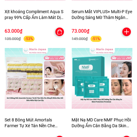
Xịt khoáng Compliment Aqua S
Serum Mắt VIPLUS+ Multi-P Eye
pray 99% Cấp Ẩm Làm Mát Dịu
Dưỡng Sáng Mờ Thâm Ngăn
Da 200ml
Ngừa Lão Hóa Dưỡng Ẩm Da
10ml
63.000₫
73.000₫
135.000₫
149.000₫
-53%
-51%
Set 8 Bông Mút Amortals
Mặt Nạ MD Care NMF Phục Hồi
Farmer Tự Xé Tán Nền Che
Dưỡng Ẩm Cân Bằng Da Skin
Khuyết Điểm Đàn Hồi Siêu Mềm
Protection Premium