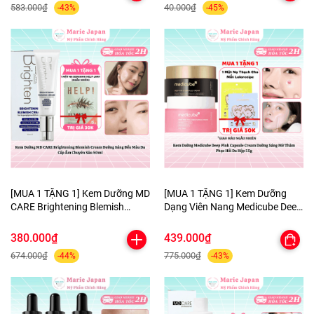
583.000₫
40.000₫
-43%
-45%
[MUA 1 TẶNG 1] Kem Dưỡng MD
[MUA 1 TẶNG 1] Kem Dưỡng
CARE Brightening Blemish
Dạng Viên Nang Medicube Deep
Cream Dưỡng Sáng Đều Màu Da
Pink Capsule Cream Dưỡng
Cấp Ẩm Chuyên Sâu 50ml-
Sáng Mờ Thâm Phục Hồi Da
380.000₫
439.000₫
TẶNG 1 MẶT NẠ BERGAMO
Hộp 55g - TẶNG MẶT NẠ MẮT
674.000₫
775.000₫
-44%
-43%
HELP JARY