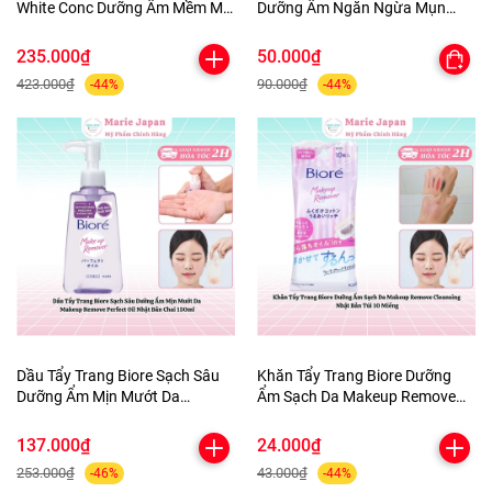
White Conc Dưỡng Ẩm Mềm Mịn
Dưỡng Ẩm Ngăn Ngừa Mụn
Sáng Da Body Lotion Chai
Micellar Cleansing Water Nhật
245ml
Bản
235.000₫
50.000₫
423.000₫
90.000₫
-44%
-44%
Dầu Tẩy Trang Biore Sạch Sâu
Khăn Tẩy Trang Biore Dưỡng
Dưỡng Ẩm Mịn Mướt Da
Ẩm Sạch Da Makeup Remove
Makeup Remove Perfect Oil
Cleansing Nhật Bản Túi 10
Nhật Bản Chai 150ml
Miếng
137.000₫
24.000₫
253.000₫
43.000₫
-46%
-44%