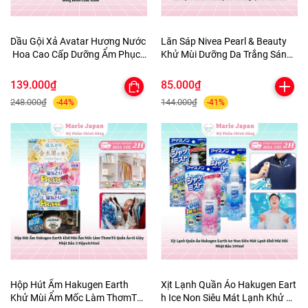
Dầu Gội Xả Avatar Hương Nước
Lăn Sáp Nivea Pearl & Beauty
Hoa Cao Cấp Dưỡng Ẩm Phục
Khử Mùi Dưỡng Da Trắng Sáng
Hồi Tóc Bồng Bềnh Chắc Khỏe
Mịn Màng Mờ Thâm 50ml
139.000₫
85.000₫
248.000₫
144.000₫
-44%
-41%
Hộp Hút Ẩm Hakugen Earth
Xịt Lạnh Quần Áo Hakugen Eart
Khử Mùi Ẩm Mốc Làm ThơmTủ
h Ice Non Siêu Mát Lạnh Khử M