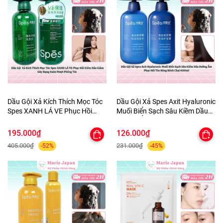
Dầu Gội Xả Kích Thích Mọc Tóc
Dầu Gội Xả Spes Axit Hyaluronic
Spes XANH LÁ VE Phục Hồi
Muối Biển Sạch Sâu Kiềm Dầu
Kiềm Dầu Giảm Gãy Rụng Suôn
Dưỡng Ẩm Phục Hồi Tóc Bồng
Mượt Phồng Tóc
Bềnh Chai 600ml
195.000₫
126.000₫
405.000₫
231.000₫
-52%
-45%