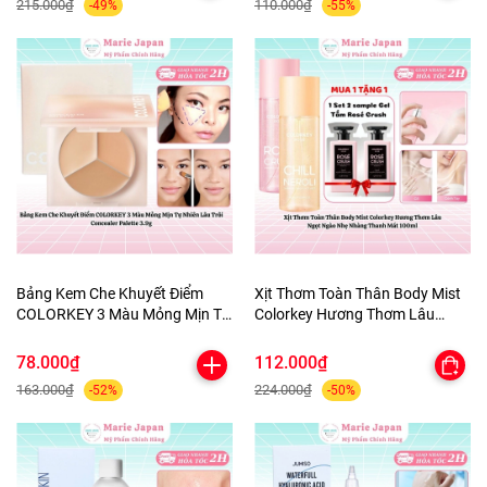
215.000₫
110.000₫
-49%
-55%
Bảng Kem Che Khuyết Điểm
Xịt Thơm Toàn Thân Body Mist
COLORKEY 3 Màu Mỏng Mịn Tự
Colorkey Hương Thơm Lâu
Nhiên Lâu Trôi Concealer
Ngọt Ngào Nhẹ Nhàng Thanh
Palette 3.9g
Mát 100ml
78.000₫
112.000₫
163.000₫
224.000₫
-52%
-50%