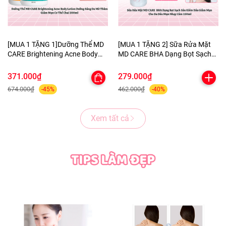
[MUA 1 TẶNG 1]Dưỡng Thể MD
[MUA 1 TẶNG 2] Sữa Rửa Mặt
CARE Brightening Acne Body
MD CARE BHA Dạng Bọt Sạch
Lotion Dưỡng Sáng Da Mờ
Sâu Kiềm Dầu Giảm Mụn Cho
Thâm Giảm Mụn Cơ Thể Chai
Da Dầu Mụn Nhạy Cảm 150ml-
371.000₫
279.000₫
200ml-TẶNG 1 MẶT NẠ
TẶNG 1 MASK MNF+1 KHĂN
674.000₫
462.000₫
-45%
-40%
BERGAMO HELP JARY
TẨY TRANG COLORKEY
Xem tất cả