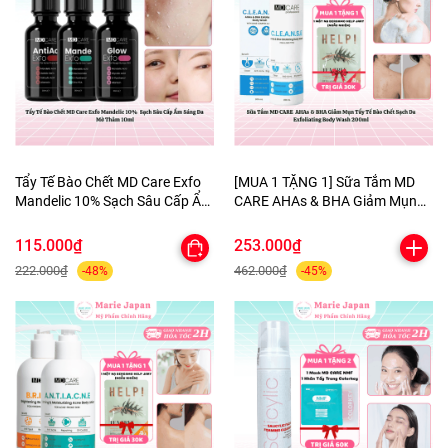
Tẩy Tế Bào Chết MD Care Exfo
[MUA 1 TẶNG 1] Sữa Tắm MD
Mandelic 10% Sạch Sâu Cấp Ẩm
CARE AHAs & BHA Giảm Mụn
Sáng Da Mờ Thâm 10ml
Tẩy Tế Bào Chết Sạch Da
Exfoliating Body Wash 200ml-
115.000₫
253.000₫
TẶNG 1 MẶT NẠ BERGAMO
222.000₫
462.000₫
-48%
-45%
HELP JARY