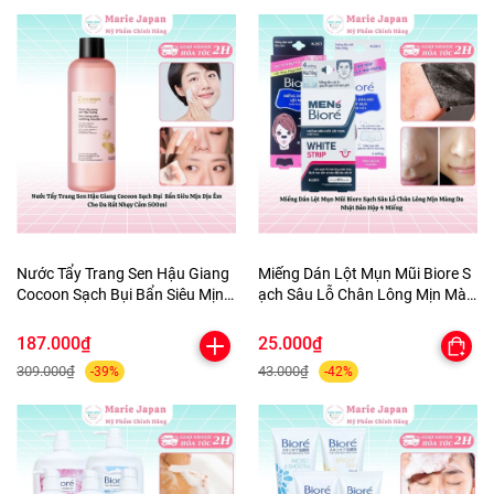
Nước Tẩy Trang Sen Hậu Giang
Miếng Dán Lột Mụn Mũi Biore S
Cocoon Sạch Bụi Bẩn Siêu Mịn
ạch Sâu Lỗ Chân Lông Mịn Màn
Dịu Êm Cho Da Rất Nhạy Cảm
g Da Nhật Bản Hộp 4 Miếng
500ml
187.000₫
25.000₫
309.000₫
43.000₫
-39%
-42%