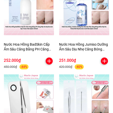
Nước Hoa Hồng BadSkin Cấp
Nước Hoa Hồng Jumiso Dưỡng
Ẩm Sâu Căng Bằng PH Căng
Ẩm Sâu Dịu Nhẹ Căng Bóng
Mịn Da Hyaluronic Spa Toner
Mềm Mại Da Waterfull
Hàn Quốc 500ml
Hyaluronic Acid Hàn Quốc
252.000₫
251.000₫
250ml
450.000₫
420.000₫
-44%
-40%