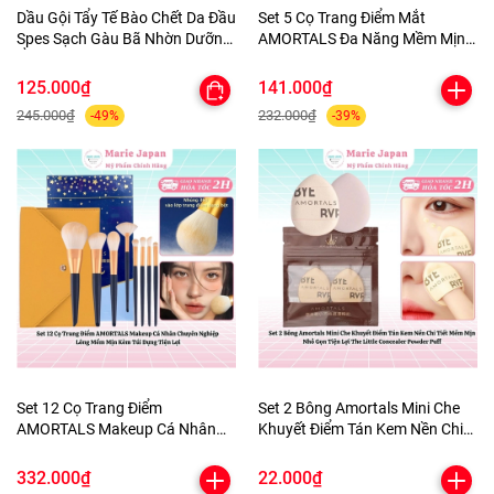
Dầu Gội Tẩy Tế Bào Chết Da Đầu
Set 5 Cọ Trang Điểm Mắt
Spes Sạch Gàu Bã Nhờn Dưỡng
AMORTALS Đa Năng Mềm Mịn
Ẩm Kiềm Dầu Sea Salt Cream
Kèm Túi Đựng
Hũ 280g
125.000₫
141.000₫
245.000₫
232.000₫
-49%
-39%
Set 12 Cọ Trang Điểm
Set 2 Bông Amortals Mini Che
AMORTALS Makeup Cá Nhân
Khuyết Điểm Tán Kem Nền Chi
Chuyên Nghiệp Lông Mềm Mịn
Tiết Mềm Mịn Nhỏ Gọn Tiện Lợi
Kèm Túi Đựng Tiện Lợi
The Little Concealer Powder
332.000₫
22.000₫
Puff