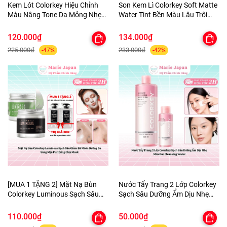
Kem Lót Colorkey Hiệu Chỉnh
Son Kem Lì Colorkey Soft Matte
Màu Nâng Tone Da Mỏng Nhẹ
Water Tint Bền Màu Lâu Trôi
Tự Nhiên Light Weight Polish
Siêu Mịn Môi - TẶNG 1 BÔNG
Primer 30g - TẶNG 1 BÔNG MÚT
MÚT TÍM
120.000₫
134.000₫
TÍM
225.000₫
233.000₫
-47%
-42%
[MUA 1 TẶNG 2] Mặt Nạ Bùn
Nước Tẩy Trang 2 Lớp Colorkey
Colorkey Luminous Sạch Sâu
Sạch Sâu Dưỡng Ẩm Dịu Nhẹ
Giảm Bã Nhờn Dưỡng Da Sáng
Micellar Cleansing Water
Mịn Purifying Clay Mask - TẶNG
110.000₫
50.000₫
SET SAMPLE 2 GEL TẮM