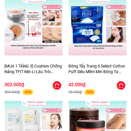
[MUA 1 TẶNG 3] Cushion Chống
Bông Tẩy Trang S Select Cotton
Nắng TFIT Mịn Lì Lâu Trôi
Puff Siêu Mềm Min Bông Tự
Dưỡng Ẩm Tự Nhiên Layering
Nhiên An Toàn Cho Da
Fit Cover Hàn Quốc
302.000₫
42.000₫
504.000₫
95.000₫
-40%
-56%