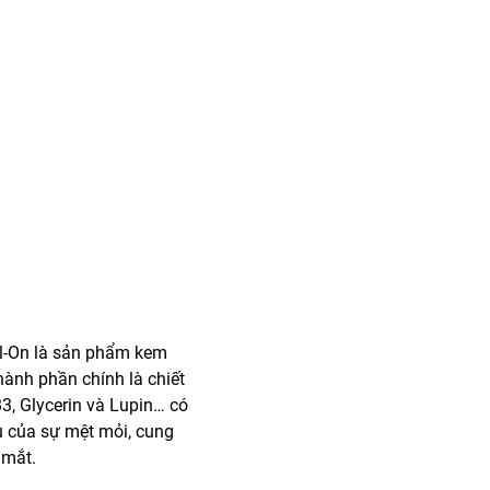
ll-On là sản phẩm kem
hành phần chính là chiết
B3, Glycerin và Lupin… có
u của sự mệt mỏi, cung
 mắt.