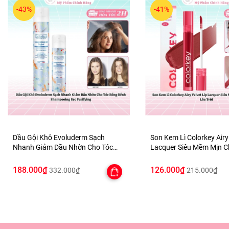
-43%
-41%
Dầu Gội Khô Evoluderm Sạch
Son Kem Lì Colorkey Airy
Nhanh Giảm Dầu Nhờn Cho Tóc
Lacquer Siêu Mềm Mịn 
Bồng Bềnh Shampooing Sec
Lâu Trôi
Purifying
188.000₫
126.000₫
332.000₫
215.000₫