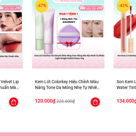
-47%
-42%
 Velvet Lip
Kem Lót Colorkey Hiệu Chỉnh Màu
Son Kem L
Chuẩn Màu
Nâng Tone Da Mỏng Nhẹ Tự Nhiên
Water Tint
Light Weight Polish Primer 30g -
Mịn Môi 
TẶNG 1 BÔNG MÚT TÍM
120.000₫
134.000
225.000₫