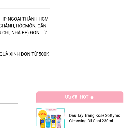
HIP NGOẠI THÀNH HCM
 CHÁNH, HÓCMÔN, CẦN
Ủ CHI, NHÀ BÈ) ĐƠN TỪ
QUÀ XINH ĐƠN TỪ 500K
Ưu đãi HOT 🔥
.
Dầu Tẩy Trang Kose Softymo
Cleansing Oil Chai 230ml