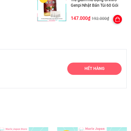
Genpi Nhật Bản Túi 60 Gói
147.000₫
192.000₫
HẾT HÀNG