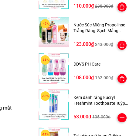
110.000₫
235.000₫
Nước Súc Miệng Propolinse
Trắng Răng Sạch Mảng
Bám 600ml Nhật Bản
123.000₫
243.000₫
DDVS PH Care
108.000₫
162.000₫
Kem đánh răng Eucryl
Freshmint Toothpaste Tuýp
ng mắt
62g
53.000₫
105.000₫
Trà giảm mỡ bụng Orihiro