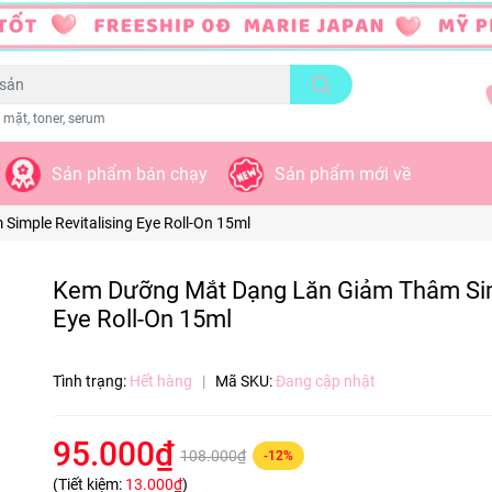
 mặt, toner, serum
Sản phẩm bán chạy
Sản phẩm mới về
mple Revitalising Eye Roll-On 15ml
Kem Dưỡng Mắt Dạng Lăn Giảm Thâm Simp
Eye Roll-On 15ml
Tình trạng:
Hết hàng
|
Mã SKU:
Đang cập nhật
95.000₫
108.000₫
-12%
(Tiết kiệm:
13.000₫
)