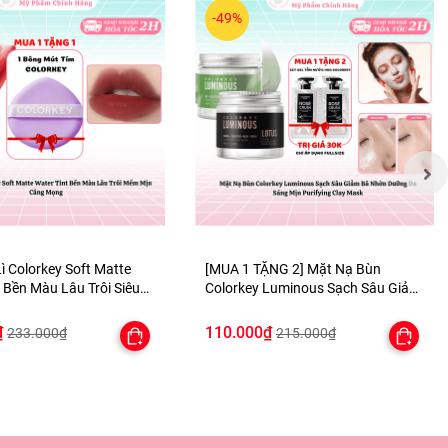
-49%
ì Colorkey Soft Matte
[MUA 1 TẶNG 2] Mặt Nạ Bùn
 Bền Màu Lâu Trôi Siêu
Colorkey Luminous Sạch Sâu Giảm
- TẶNG 1 BÔNG MÚT TÍM
Bã Nhờn Dưỡng Da Sáng Mịn
Purifying Clay Mask - TẶNG SET
₫
110.000₫
233.000₫
215.000₫
SAMPLE 2 GEL TẮM