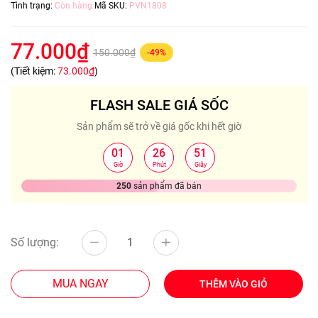
Tình trạng:
Còn hàng
Mã SKU:
PVN1808
77.000₫
150.000₫
-49%
(Tiết kiệm:
73.000₫
)
FLASH SALE GIÁ SỐC
Sản phẩm sẽ trở về giá gốc khi hết giờ
01
26
50
:
:
Giờ
Phút
Giây
250
sản phẩm đã bán
Số lượng:
MUA NGAY
THÊM VÀO GIỎ