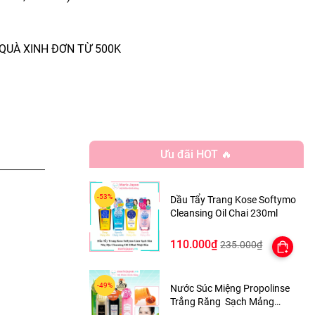
QUÀ XINH ĐƠN TỪ 500K
Ưu đãi HOT 🔥
Dầu Tẩy Trang Kose Softymo
Cleansing Oil Chai 230ml
110.000₫
235.000₫
Nước Súc Miệng Propolinse
Trắng Răng Sạch Mảng