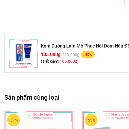
XUẤT XỨ: Nga
Kem Dưỡng Làm Mờ Phục Hồi Đốm Nâu Đ
HÃNG SẢN XUẤT: KPEM
105.000₫
210.000₫
-50%
(Tiết kiệm:
105.000₫
)
CHỨC NĂNG KHÁI QUÁT: Giảm đồi mồi, đốm nâu
Sản phẩm cùng loại
QUY CÁCH ĐÓNG GÓI: Tuýp 50g
-31%
-53%
THÍCH HỢP VỚI: Mọi loại da