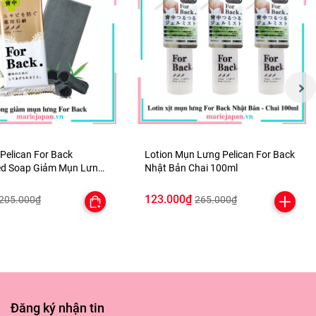
âm nhập
Pelican For Back
Lotion Mụn Lưng Pelican For Back
ed Soap Giảm Mụn Lưng
Nhật Bản Chai 100ml
ất
t Bản
123.000₫
205.000₫
265.000₫
ng việc
 dưỡng
phổ quát
Đăng ký nhận tin