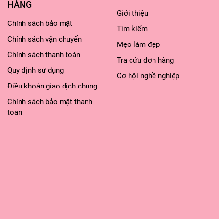
u
HÀNG
Giới thiệu
Chính sách bảo mật
Tìm kiếm
Chính sách vận chuyển
Mẹo làm đẹp
Chính sách thanh toán
Tra cứu đơn hàng
ồi da tay KPEM chỉ sau 28 ngày sử dụng
Quy định sử dụng
Cơ hội nghề nghiệp
Điều khoản giao dịch chung
ôi tay trắng sáng, khỏe mạnh tự nhiên. Lâu ngày, lớp trê
. Làn da được trẻ hóa đáng kể. Các nếp nhăn trở nên đàn
Chính sách bảo mật thanh
toán
hạt hoặc biến mất hoàn toàn. Đồng thời ngăn chặn sự xu
 đồi mồi sạm da
 của chúng.