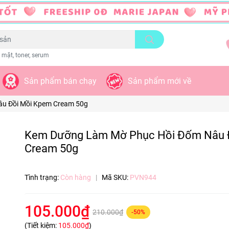
 mặt, toner, serum
Sản phẩm bán chạy
Sản phẩm mới về
Nâu Đồi Mồi Kpem Cream 50g
Kem Dưỡng Làm Mờ Phục Hồi Đốm Nâu 
Cream 50g
Tình trạng:
Còn hàng
|
Mã SKU:
PVN944
105.000₫
210.000₫
-50%
(Tiết kiệm:
105.000₫
)