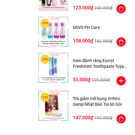
Bám 600ml Nhật Bản
123.000₫
243.000₫
DDVS PH Care
108.000₫
162.000₫
Kem đánh răng Eucryl
Freshmint Toothpaste Tuýp
62g
53.000₫
105.000₫
Trà giảm mỡ bụng Orihiro
Genpi Nhật Bản Túi 60 Gói
147.000₫
192.000₫