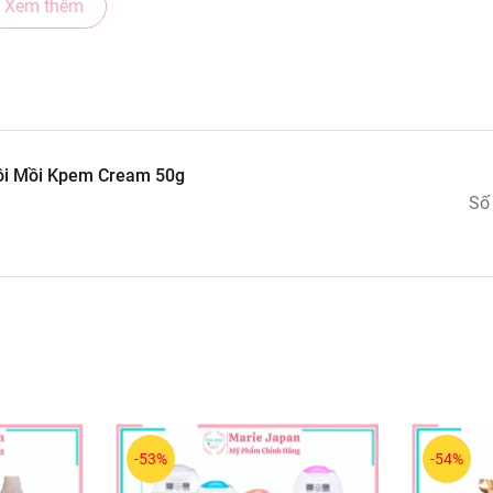
Xem thêm
ồi Mồi Kpem Cream 50g
Số
-53%
-54%