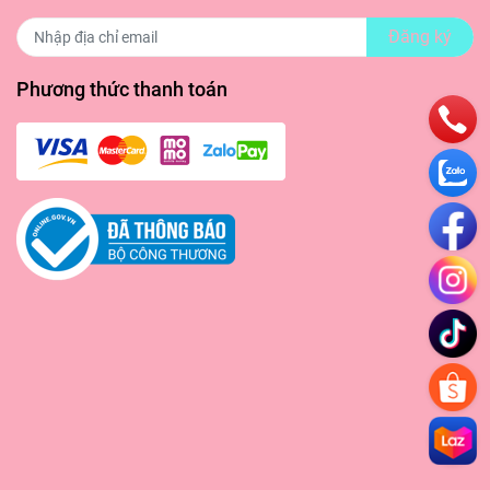
Đăng ký
Phương thức thanh toán
n và bên
 hồi và
ất hiện