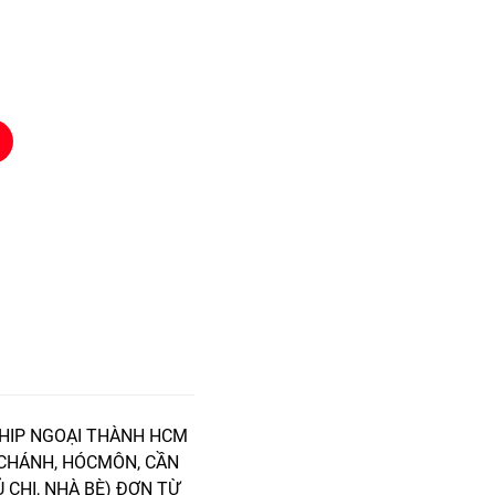
HIP NGOẠI THÀNH HCM
 CHÁNH, HÓCMÔN, CẦN
Ủ CHI, NHÀ BÈ) ĐƠN TỪ