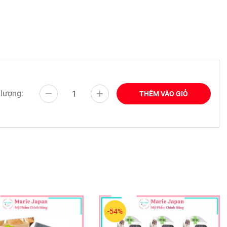
 lượng:
THÊM VÀO GIỎ
-54%