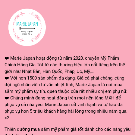
cung cấp hiệu ứng tích cực cho nhiều loại da khác nha
CÔNG DỤNG:
- Hiệu quả được chứng minh lâm sàng kem giảm đồi m
- Với việc sử dụng Kem tay KPEM sẽ mang lại cho bạn đ
❤️ Marie Japan hoạt động từ năm 2020, chuyên Mỹ Phẩm
trong của da được bão hòa oxy, vitamin và khoáng chất
Chính Hãng Gía Tốt từ các thương hiệu lớn nổi tiếng trên thế
căng hơn. Các vùng da tối màu dần chuyển sang màu n
giới như Nhật Bản, Hàn Quốc, Pháp, Úc, Mỹ,…
❤️ Với hơn 1500 sản phẩm đa dạng, Giá cả phải chăng, cùng
của chúng trong tương lai.
đội ngũ nhân viên tư vấn nhiệt tình, Marie Japan là nơi mua
sắm mỹ phẩm uy tín, quen thuộc của rất nhiều chị em phụ nữ.
- Làm giảm, chống lại sự phát triển của hắc tố mới, mờ
❤️ Chúng mình đang hoạt động trên mọi nền tảng MXH để
- Thúc đẩy chức năng tế bào
phục vụ cả nhà yêu. Marie Japan rất vinh hạnh và tự hào đã
phục vụ hơn 5 triệu khách hàng hài lòng trong nhiều năm qua.
- Làm sáng màu da
<3
Thiên đường mua sắm mỹ phẩm giá tốt dành cho các nàng yêu
- Làm giảm tổng diện tích của họ và ngăn tái xuất hiện