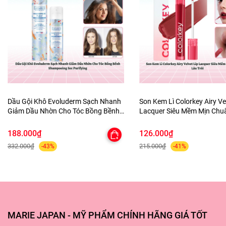
Dầu Gội Khô Evoluderm Sạch Nhanh
Son Kem Lì Colorkey Airy Ve
Giảm Dầu Nhờn Cho Tóc Bồng Bềnh
Lacquer Siêu Mềm Mịn Ch
Shampooing Sec Purifying
Lâu Trôi
188.000₫
126.000₫
332.000₫
215.000₫
-43%
-41%
MARIE JAPAN - MỸ PHẨM CHÍNH HÃNG GIÁ TỐT