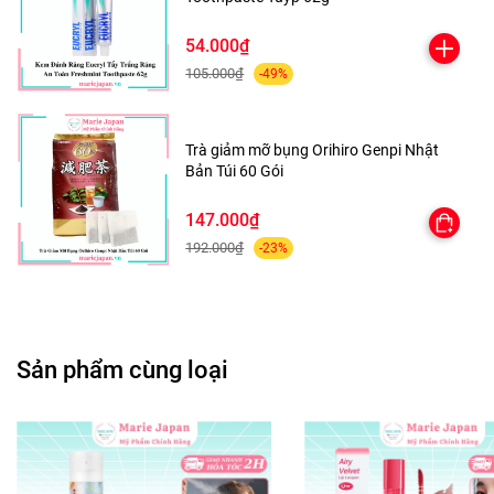
- Đặc biệt hơn cả là thành phần Peptide – Phân tử nhỏ hơn
protein nên được truyền sâu vào trong tầng hạ bì da, hỗ trợ
54.000₫
sản sinh collagen và elastine, giúp cải thiện làn da, ngăn
105.000₫
-49%
nếp nhăn và lão hóa
- Bảng thành phần an toàn và lành tính
Trà giảm mỡ bụng Orihiro Genpi Nhật
Bản Túi 60 Gói
147.000₫
HƯỚNG DẪN SỬ DỤNG :
192.000₫
-23%
-Rửa mặt sạch, thoa lotion làm sạch da.
-Thoa một lượng kem vừa đủ lên da mặt và mát xa đều.
Sản phẩm cùng loại
- Các chuyên gia khuyên rằng một ngày dùng 1 đến 2
lần/ngày sáng tối tùy vào tình trạng của da.