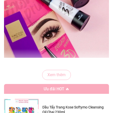
CÔNG DỤNG:
Xem thêm
- Keo dán mi Vacosi được nhiều chuyên gia trang điểm tin
Ưu đãi HOT 🔥
dùng vì độ bền đẹp và bám dính lâu. Sử dụng keo dán mi
VACOSI giúp lông mi giả và lông mi thật kết hợp với nhau
tạo thành làn mi dài, cong vuốt một cách tự nhiên
Dầu Tẩy Trang Kose Softymo Cleansing
Oil Chai 230ml