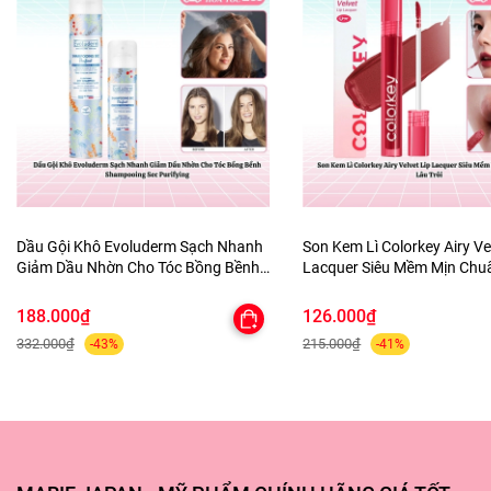
Dầu Gội Khô Evoluderm Sạch Nhanh
Son Kem Lì Colorkey Airy Ve
Giảm Dầu Nhờn Cho Tóc Bồng Bềnh
Lacquer Siêu Mềm Mịn Ch
Shampooing Sec Purifying
Lâu Trôi
188.000₫
126.000₫
332.000₫
215.000₫
-43%
-41%