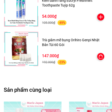
Kem đánh răng Eucryl Freshmint
Toothpaste Tuýp 62g
54.000₫
105.000₫
-49%
Trà giảm mỡ bụng Orihiro Genpi Nhật
Bản Túi 60 Gói
147.000₫
192.000₫
-23%
Sản phẩm cùng loại