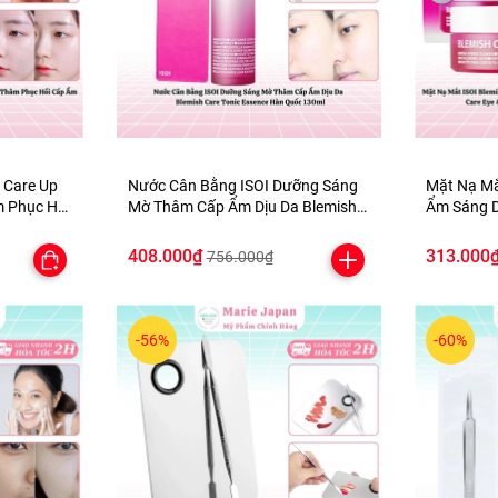
 Care Up
Nước Cân Bằng ISOI Dưỡng Sáng
Mặt Nạ Mắ
 Phục Hồi
Mờ Thâm Cấp Ẩm Dịu Da Blemish
Ẩm Sáng 
ốc
Care Tonic Essence Hàn Quốc
Ngừa Lão Hóa Care Eye
130ml
Patch Hàn
408.000₫
313.000
756.000₫
-56%
-60%