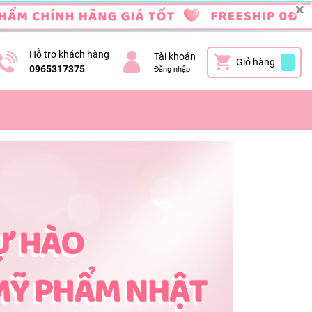
×
Hỗ trợ khách hàng
Tài khoản
Giỏ hàng
0
0965317375
Đăng nhập