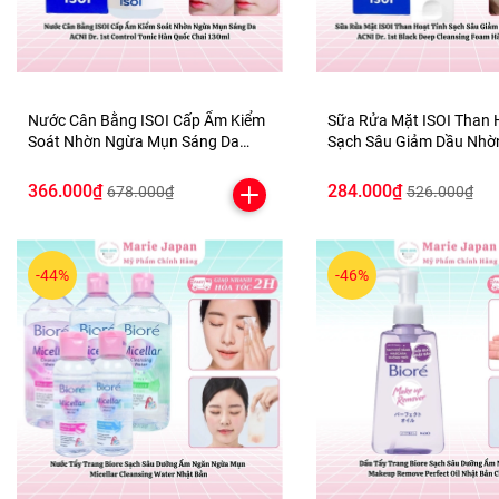
Nước Cân Bằng ISOI Cấp Ẩm Kiểm
Sữa Rửa Mặt ISOI Than 
Soát Nhờn Ngừa Mụn Sáng Da
Sạch Sâu Giảm Dầu Nhờ
ACNI Dr. 1st Control Tonic Hàn
Quả ACNI Dr. 1st Black 
Quốc Chai 130ml
Cleansing Foam Hàn Qu
366.000₫
284.000₫
678.000₫
526.000₫
-44%
-46%