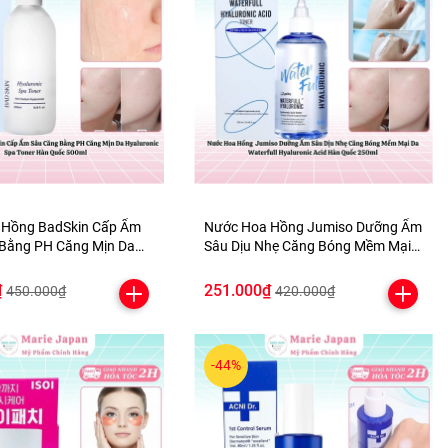
 Hồng BadSkin Cấp Ẩm
Nước Hoa Hồng Jumiso Dưỡng Ẩm
Bằng PH Căng Mịn Da
Sâu Dịu Nhẹ Căng Bóng Mềm Mại
c Spa Toner Hàn Quốc
Da Waterfull Hyaluronic Acid Hàn
Quốc 250ml
₫
251.000₫
450.000₫
420.000₫
-44%