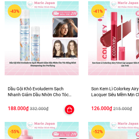
-43%
-41%
Dầu Gội Khô Evoluderm Sạch
Son Kem Lì Colorkey Airy
Nhanh Giảm Dầu Nhờn Cho Tóc
Lacquer Siêu Mềm Mịn 
Bồng Bềnh Shampooing Sec
Lâu Trôi
Purifying
188.000₫
126.000₫
332.000₫
215.000₫
-55%
-52%