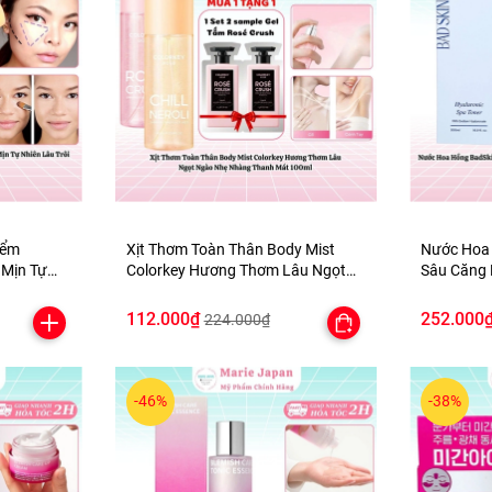
iểm
Xịt Thơm Toàn Thân Body Mist
Nước Hoa
Mịn Tự
Colorkey Hương Thơm Lâu Ngọt
Sâu Căng 
 Palette
Ngào Nhẹ Nhàng Thanh Mát
Hyaluroni
100ml
500ml
112.000₫
252.000
224.000₫
-46%
-38%