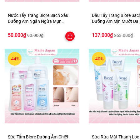
Nước Tẩy Trang Biore Sạch Sâu
Dầu Tẩy Trang Biore Sạc
Dưỡng Ẩm Ngăn Ngừa Mụn
Dưỡng Ẩm Mịn Mướt Da
Micellar Cleansing Water Nhật Bản
Remove Perfect Oil Nhật
150ml
50.000₫
137.000₫
90.000₫
253.000₫
-44%
-40%
Sữa Tắm Biore Dưỡng Ẩm Chiết
Sữa Rửa Mặt Thanh Lọc 