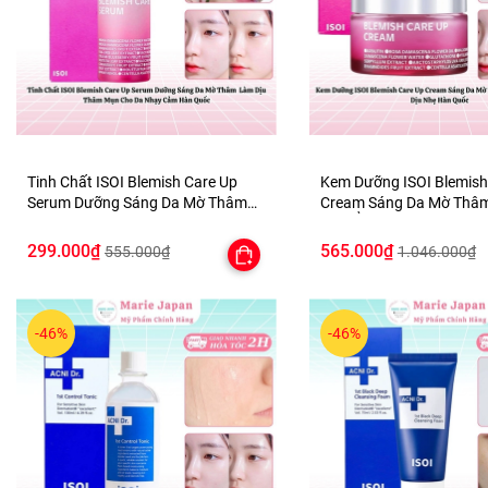
Tinh Chất ISOI Blemish Care Up
Kem Dưỡng ISOI Blemish
Serum Dưỡng Sáng Da Mờ Thâm
Cream Sáng Da Mờ Thâm
Làm Dịu Thâm Mụn Cho Da Nhạy
Cấp Ẩm Dịu Nhẹ Hàn Qu
Cảm Hàn Quốc
299.000₫
565.000₫
555.000₫
1.046.000₫
-46%
-46%