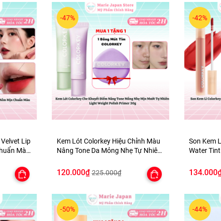
-47%
-42%
 Velvet Lip
Kem Lót Colorkey Hiệu Chỉnh Màu
Son Kem L
Chuẩn Màu
Nâng Tone Da Mỏng Nhẹ Tự Nhiên
Water Tint
Light Weight Polish Primer 30g -
Mịn Môi -
TẶNG 1 BÔNG MÚT TÍM
120.000₫
134.000
225.000₫
-50%
-44%