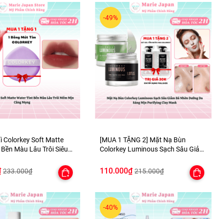
-49%
ì Colorkey Soft Matte
[MUA 1 TẶNG 2] Mặt Nạ Bùn
 Bền Màu Lâu Trôi Siêu
Colorkey Luminous Sạch Sâu Giảm
 TẶNG 1 BÔNG MÚT TÍM
Bã Nhờn Dưỡng Da Sáng Mịn
Purifying Clay Mask - TẶNG SET
₫
110.000₫
233.000₫
215.000₫
SAMPLE 2 GEL TẮM
-40%