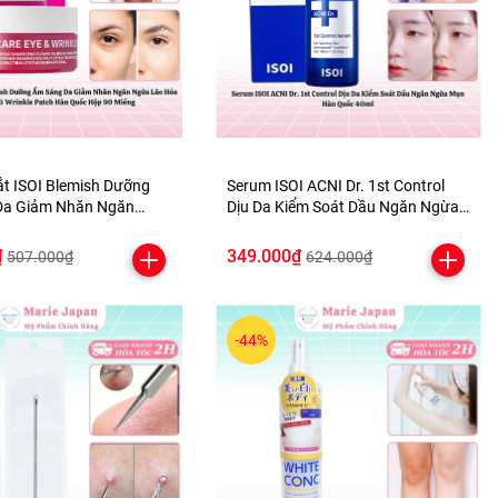
t ISOI Blemish Dưỡng
Serum ISOI ACNI Dr. 1st Control
Da Giảm Nhăn Ngăn
Dịu Da Kiểm Soát Dầu Ngăn Ngừa
 & Wrinkle
Mụn Hàn Quốc 40ml
 Quốc Hộp 90 Miếng
₫
349.000₫
507.000₫
624.000₫
-44%