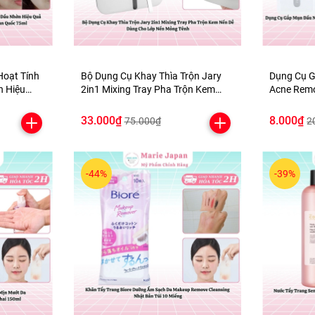
Hoạt Tính
Bộ Dụng Cụ Khay Thìa Trộn Jary
Dụng Cụ 
n Hiệu
2in1 Mixing Tray Pha Trộn Kem
Acne Remo
Deep
Nền Dễ Dàng Cho Lớp Nền Mỏng
Nhân Mụn 
ốc 75ml
Tênh
Cấp
33.000₫
8.000₫
75.000₫
2
-44%
-39%