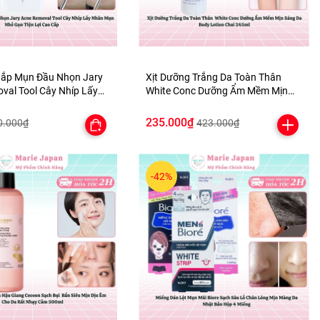
Gắp Mụn Đầu Nhọn Jary
Xịt Dưỡng Trắng Da Toàn Thân
val Tool Cây Nhíp Lấy
White Conc Dưỡng Ẩm Mềm Mịn
Nhỏ Gọn Tiện Lợi Cao
Sáng Da Body Lotion Chai 245ml
235.000₫
0.000₫
423.000₫
-42%