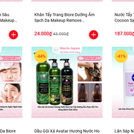
h Sâu
Khăn Tẩy Trang Biore Dưỡng Ẩm
Nước Tẩy 
 Makeup
Sạch Da Makeup Remove
Cocoon Sạch Bụi Bẩn
 Bản Chai
Cleansing Nhật Bản Túi 10 Miếng
Êm Cho D
24.000₫
187.000
43.000₫
-44%
-41%
Da Biore
Dầu Gội Xả Avatar Hương Nước Ho
Lăn Sáp N