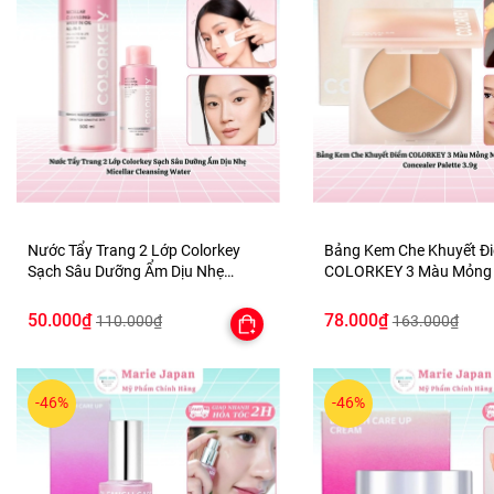
Nước Tẩy Trang 2 Lớp Colorkey
Bảng Kem Che Khuyết Đ
Sạch Sâu Dưỡng Ẩm Dịu Nhẹ
COLORKEY 3 Màu Mỏng 
Micellar Cleansing Water
Nhiên Lâu Trôi Concealer
3.9g
50.000₫
78.000₫
110.000₫
163.000₫
-46%
-46%