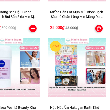
Trang Sen Hậu Giang
Miếng Dán Lột Mụn Mũi Biore Sạch
 Siêu Mịn Dịu
Sâu Lỗ Chân Lông Mịn Màng Da N
a Rất Nhạy Cảm 500ml
hật Bản Hộp 4 Miếng
₫
25.000₫
309.000₫
43.000₫
-46%
ivea Pearl & Beauty Khử
Hộp Hút Ẩm Hakugen Earth Khử