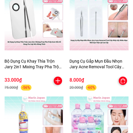
Bộ Dụng Cụ Khay Thìa Trộn
Dụng Cụ Gắp Mụn Đầu Nhọn
Jary 2in1 Mixing Tray Pha Trộn
Jary Acne Removal Tool Cây
Kem Nền Dễ Dàng Cho Lớp Nền
Nhíp Lấy Nhân Mụn Nhỏ Gọn
Mỏng Tênh
Tiện Lợi Cao Cấp
33.000₫
8.000₫
75.000₫
20.000₫
-56%
-60%