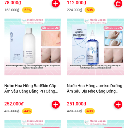
Palette 3.9g
Mát 100ml
78.000₫
112.000₫
163.000₫
224.000₫
-52%
-50%
Nước Hoa Hồng BadSkin Cấp
Nước Hoa Hồng Jumiso Dưỡng
Ẩm Sâu Căng Bằng PH Căng
Ẩm Sâu Dịu Nhẹ Căng Bóng
Mịn Da Hyaluronic Spa Toner
Mềm Mại Da Waterfull
Hàn Quốc 500ml
Hyaluronic Acid Hàn Quốc
252.000₫
251.000₫
250ml
450.000₫
420.000₫
-44%
-40%