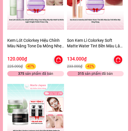
Kem Lót Colorkey Hiệu Chỉnh
Son Kem Lì Colorkey Soft
Màu Nâng Tone Da Mỏng Nhẹ
Matte Water Tint Bền Màu Lâu
Tự Nhiên Light Weight Polish
Trôi Siêu Mịn Môi - TẶNG 1
Primer 30g - TẶNG 1 BÔNG
BÔNG MÚT TÍM
120.000₫
134.000₫
MÚT TÍM
225.000₫
233.000₫
-47%
-42%
375
sản phẩm đã bán
315
sản phẩm đã bán