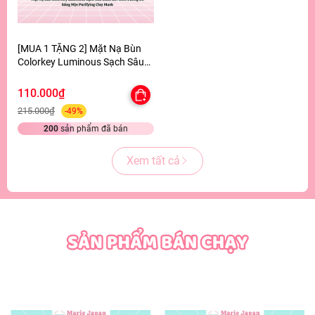
[MUA 1 TẶNG 2] Mặt Nạ Bùn
Colorkey Luminous Sạch Sâu
Giảm Bã Nhờn Dưỡng Da Sáng
Mịn Purifying Clay Mask -
110.000₫
TẶNG SET SAMPLE 2 GEL TẮM
215.000₫
-49%
200
sản phẩm đã bán
Xem tất cả