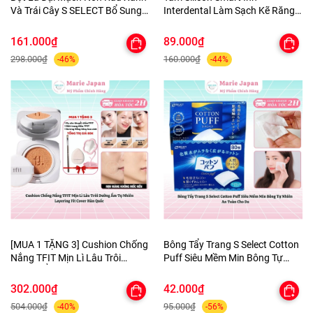
Và Trái Cây S SELECT Bổ Sung
Interdental Làm Sạch Kẽ Răng
Canxi Chất Xơ Hòa Tan Nhật
Dịu Nhẹ An Toàn Nhật Bản
Bản
161.000₫
89.000₫
298.000₫
160.000₫
-46%
-44%
[MUA 1 TẶNG 3] Cushion Chống
Bông Tẩy Trang S Select Cotton
Nắng TFIT Mịn Lì Lâu Trôi
Puff Siêu Mềm Min Bông Tự
Dưỡng Ẩm Tự Nhiên Layering
Nhiên An Toàn Cho Da
Fit Cover Hàn Quốc
302.000₫
42.000₫
504.000₫
95.000₫
-40%
-56%