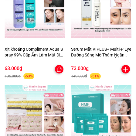
Xịt khoáng Compliment Aqua S
Serum Mắt VIPLUS+ Multi-P Eye
pray 99% Cấp Ẩm Làm Mát Dịu
Dưỡng Sáng Mờ Thâm Ngăn
Da 200ml
Ngừa Lão Hóa Dưỡng Ẩm Da
10ml
63.000₫
73.000₫
135.000₫
149.000₫
-53%
-51%