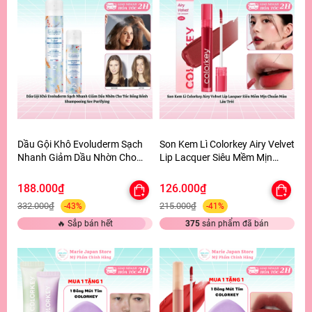
Dầu Gội Khô Evoluderm Sạch
Son Kem Lì Colorkey Airy Velvet
Nhanh Giảm Dầu Nhờn Cho
Lip Lacquer Siêu Mềm Mịn
Tóc Bồng Bềnh Shampooing
Chuẩn Màu Lâu Trôi
Sec Purifying
188.000₫
126.000₫
332.000₫
215.000₫
-43%
-41%
🔥 Sắp bán hết
375
sản phẩm đã bán