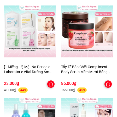
[1 Miếng Lẻ] Mặt Nạ Derladie
Tẩy Tế Bào Chết Compliment
Laboratorie Vital Dưỡng Ẩm
Body Scrub Mềm Mướt Bóng
Phục Hồi Sáng Da Hàn Quốc
Khỏe Sáng Mịn Da 400ml
23.000₫
86.000₫
41.000₫
155.000₫
-44%
-45%