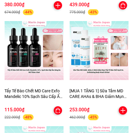
Cấp Ẩm Chuyên Sâu 50ml-
Sáng Mờ Thâm Phục Hồi Da
380.000₫
439.000₫
TẶNG 1 MẶT NẠ BERGAMO
Hộp 55g - TẶNG MẶT NẠ MẮT
674.000₫
775.000₫
-44%
-43%
HELP JARY
Tẩy Tế Bào Chết MD Care Exfo
[MUA 1 TẶNG 1] Sữa Tắm MD
Mandelic 10% Sạch Sâu Cấp Ẩm
CARE AHAs & BHA Giảm Mụn
Sáng Da Mờ Thâm 10ml
Tẩy Tế Bào Chết Sạch Da
Exfoliating Body Wash 200ml-
115.000₫
253.000₫
TẶNG 1 MẶT NẠ BERGAMO
222.000₫
462.000₫
-48%
-45%
HELP JARY