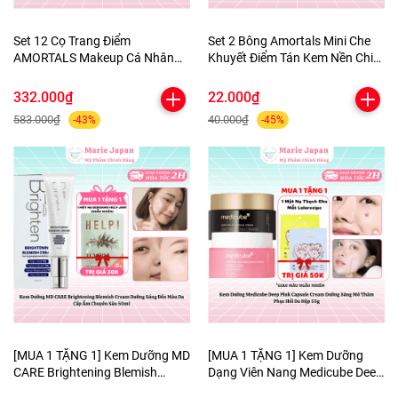
Set 12 Cọ Trang Điểm
Set 2 Bông Amortals Mini Che
AMORTALS Makeup Cá Nhân
Khuyết Điểm Tán Kem Nền Chi
Chuyên Nghiệp Lông Mềm Mịn
Tiết Mềm Mịn Nhỏ Gọn Tiện Lợi
Kèm Túi Đựng Tiện Lợi
The Little Concealer Powder
332.000₫
22.000₫
Puff
583.000₫
40.000₫
-43%
-45%
[MUA 1 TẶNG 1] Kem Dưỡng MD
[MUA 1 TẶNG 1] Kem Dưỡng
CARE Brightening Blemish
Dạng Viên Nang Medicube Deep
Cream Dưỡng Sáng Đều Màu Da
Pink Capsule Cream Dưỡng