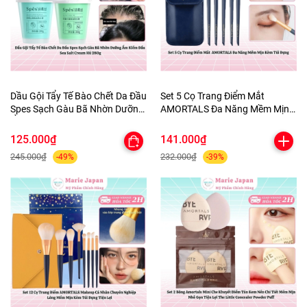
Dầu Gội Tẩy Tế Bào Chết Da Đầu
Set 5 Cọ Trang Điểm Mắt
Spes Sạch Gàu Bã Nhờn Dưỡng
AMORTALS Đa Năng Mềm Mịn
Ẩm Kiềm Dầu Sea Salt Cream
Kèm Túi Đựng
Hũ 280g
125.000₫
141.000₫
245.000₫
232.000₫
-49%
-39%