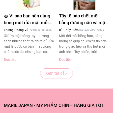
🧽 Vì sao bạn nên dùng
Tẩy tế bào chết môi
bông mút rửa mặt mỗi
bằng đường nâu và mật
ngày – Bí quyết làm
ong tạm biệt đôi môi
Trương Hoàng Vũ
Bùi Thùy Diễm
Thứ Hai, 13/10/2025
Thứ Năm, 23/01/2025
sạch sâu cho làn da
thâm sạm
🌸Rửa mặt bằng tay – tưởng
Một đôi môi hồng hào, căng
sạch nhưng thật ra chưa đủRửa
mọng sẽ giúp chị em tự tin hơn
khỏe đẹp
mặt là bước cơ bản nhất trong
trong giao tiếp và thu hút mọi
chăm sóc da, nhưng bạn có
ánh nhìn. Tuy nhiên, môi...
biết?Theo...
Đọc tiếp
Đọc tiếp
Xem tất cả
MARIE JAPAN - MỸ PHẨM CHÍNH HÃNG GIÁ TỐT