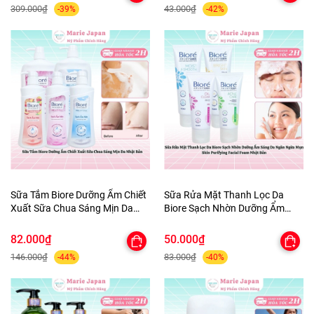
309.000₫
43.000₫
-39%
-42%
Sữa Tắm Biore Dưỡng Ẩm Chiết
Sữa Rửa Mặt Thanh Lọc Da
Xuất Sữa Chua Sáng Mịn Da
Biore Sạch Nhờn Dưỡng Ẩm
Nhật Bản
Sáng Da Ngăn Ngừa Mụn Skin
Purifying Facial Foam Nhật Bản
82.000₫
50.000₫
146.000₫
83.000₫
-44%
-40%