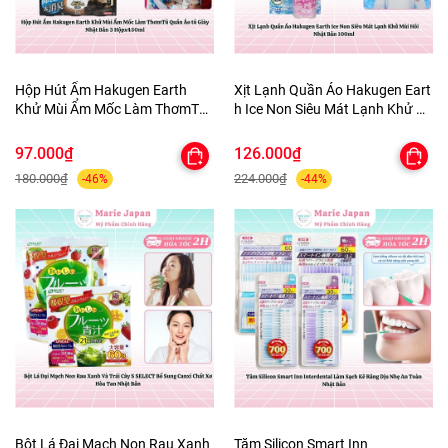
Hộp Hút Ẩm Hakugen Earth
Xịt Lạnh Quần Áo Hakugen Eart
Khử Mùi Ẩm Mốc Làm ThơmTủ
h Ice Non Siêu Mát Lạnh Khử M
Quần Áo tủ Giày Nhật Bản 3
ùi Hôi Nhật Bản 100ml
Hộpx450ml
97.000₫
126.000₫
180.000₫
224.000₫
-46%
-44%
Bột Lá Đại Mạch Non Rau Xanh
Tăm Silicon Smart Inn