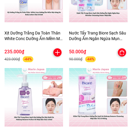
Xịt Dưỡng Trắng Da Toàn Thân
Nước Tẩy Trang Biore Sạch Sâu
White Conc Dưỡng Ẩm Mềm Mịn
Dưỡng Ẩm Ngăn Ngừa Mụn
Sáng Da Body Lotion Chai
Micellar Cleansing Water Nhật
245ml
Bản
235.000₫
50.000₫
423.000₫
90.000₫
-44%
-44%