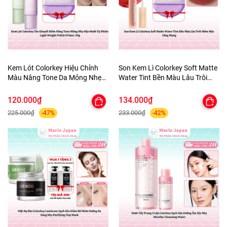
Kem Lót Colorkey Hiệu Chỉnh
Son Kem Lì Colorkey Soft Matte
Màu Nâng Tone Da Mỏng Nhẹ
Water Tint Bền Màu Lâu Trôi
Tự Nhiên Light Weight Polish
Siêu Mịn Môi - TẶNG 1 BÔNG
Primer 30g - TẶNG 1 BÔNG MÚT
MÚT TÍM
120.000₫
134.000₫
TÍM
225.000₫
233.000₫
-47%
-42%