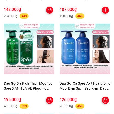
ZIAJA Wash Gel DưỡngẨm
e Essential Oil Soft Hair Mask Tu
KhửMùi CânBằng PH Chai
ýp 200ml
148.000₫
107.000₫
200ml-TẶNG 1MASK
264.000₫
198.000₫
-44%
-46%
Dầu Gội Xả Kích Thích Mọc Tóc
Dầu Gội Xả Spes Axit Hyaluronic
Spes XANH LÁ VE Phục Hồi
Muối Biển Sạch Sâu Kiềm Dầu
Kiềm Dầu Giảm Gãy Rụng Suôn
Dưỡng Ẩm Phục Hồi Tóc Bồng
Mượt Phồng Tóc
Bềnh Chai 600ml
195.000₫
126.000₫
405.000₫
231.000₫
-52%
-45%