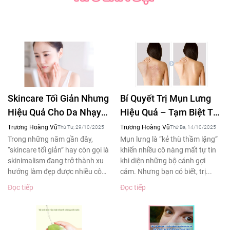
Skincare Tối Giản Nhưng
Bí Quyết Trị Mụn Lưng
Hiệu Quả Cho Da Nhạy
Hiệu Quả – Tạm Biệt Tự
Cảm – Xu Hướng Làm
Ti Khi Diện Áo Hở Lưng
Trương Hoàng Vũ
Trương Hoàng Vũ
Thứ Tư, 29/10/2025
Thứ Ba, 14/10/2025
Đẹp 2025
Trong những năm gần đây,
Mụn lưng là “kẻ thù thầm lặng”
“skincare tối giản” hay còn gọi là
khiến nhiều cô nàng mất tự tin
skinimalism đang trở thành xu
khi diện những bộ cánh gợi
hướng làm đẹp được nhiều cô
cảm. Nhưng bạn có biết, trị...
gái yêu thích....
Đọc tiếp
Đọc tiếp