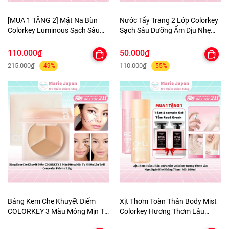
[MUA 1 TẶNG 2] Mặt Nạ Bùn
Nước Tẩy Trang 2 Lớp Colorkey
Colorkey Luminous Sạch Sâu
Sạch Sâu Dưỡng Ẩm Dịu Nhẹ
Giảm Bã Nhờn Dưỡng Da Sáng
Micellar Cleansing Water
Mịn Purifying Clay Mask - TẶNG
110.000₫
50.000₫
SET SAMPLE 2 GEL TẮM
215.000₫
110.000₫
-49%
-55%
Bảng Kem Che Khuyết Điểm
Xịt Thơm Toàn Thân Body Mist
COLORKEY 3 Màu Mỏng Mịn Tự
Colorkey Hương Thơm Lâu
Nhiên Lâu Trôi Concealer
Ngọt Ngào Nhẹ Nhàng Thanh