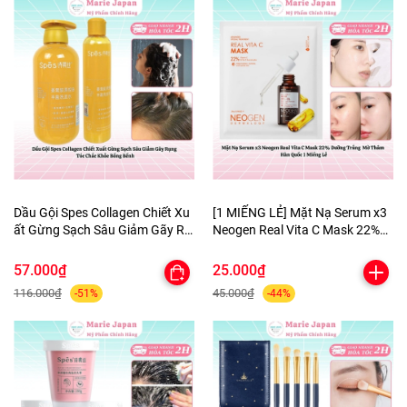
Dầu Gội Spes Collagen Chiết Xu
[1 MIẾNG LẺ] Mặt Nạ Serum x3
ất Gừng Sạch Sâu Giảm Gãy Rụ
Neogen Real Vita C Mask 22%
ng Tóc Chắc Khỏe Bồng Bềnh
Dưỡng Trắng Mờ Thâm Hàn
Quốc
57.000₫
25.000₫
116.000₫
45.000₫
-51%
-44%