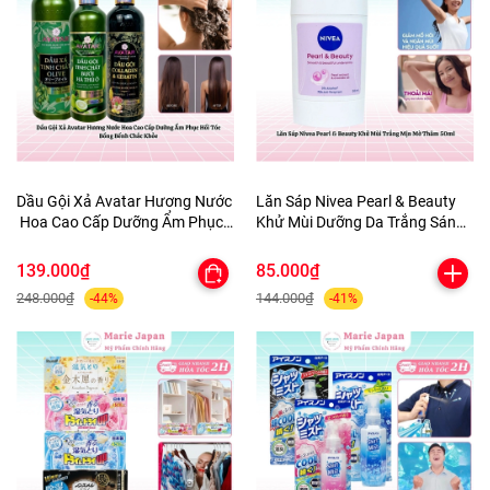
Dầu Gội Xả Avatar Hương Nước
Lăn Sáp Nivea Pearl & Beauty
Hoa Cao Cấp Dưỡng Ẩm Phục
Khử Mùi Dưỡng Da Trắng Sáng
Hồi Tóc Bồng Bềnh Chắc Khỏe
Mịn Màng Mờ Thâm 50ml
139.000₫
85.000₫
248.000₫
144.000₫
-44%
-41%