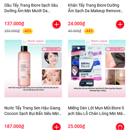
Dầu Tẩy Trang Biore Sạch Sâu
Khăn Tẩy Trang Biore Dưỡng
Dưỡng Ẩm Mịn Mướt Da
Ẩm Sạch Da Makeup Remove
Makeup Remove Perfect Oil
Cleansing Nhật Bản Túi 10
Nhật Bản Chai 150ml
Miếng
137.000₫
24.000₫
253.000₫
43.000₫
-46%
-44%
Nước Tẩy Trang Sen Hậu Giang
Miếng Dán Lột Mụn Mũi Biore S
Cocoon Sạch Bụi Bẩn Siêu Mịn
ạch Sâu Lỗ Chân Lông Mịn Màn
Dịu Êm Cho Da Rất Nhạy Cảm
g Da Nhật Bản Hộp 4 Miếng
500ml
187.000₫
25.000₫