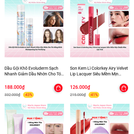
Dầu Gội Khô Evoluderm Sạch
Son Kem Lì Colorkey Airy Velvet
Nhanh Giảm Dầu Nhờn Cho Tóc
Lip Lacquer Siêu Mềm Mịn
Bồng Bềnh Shampooing Sec
Chuẩn Màu Lâu Trôi
Purifying
188.000₫
126.000₫
332.000₫
215.000₫
-43%
-41%