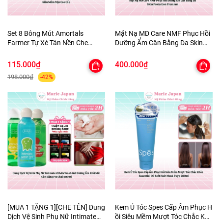
Set 8 Bông Mút Amortals
Mặt Nạ MD Care NMF Phục Hồi
Farmer Tự Xé Tán Nền Che
Dưỡng Ẩm Cân Bằng Da Skin
Khuyết Điểm Đàn Hồi Siêu Mềm
Protection Premium
Mịn Cao Cấp
115.000₫
400.000₫
198.000₫
-42%
[MUA 1 TẶNG 1][CHE TÊN] Dung
Kem Ủ Tóc Spes Cấp Ẩm Phục H
Dịch Vệ Sinh Phụ Nữ Intimate
ồi Siêu Mềm Mượt Tóc Chắc Khỏ