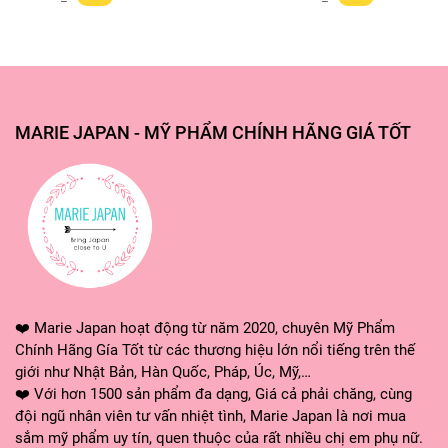
✔️ Được thiết kế vừa vặn phù hợp với mọi gương mặt
giúp các dưỡng chất dễ dàng thấm sâu vào da.
📌 HƯỚNG DẪN SỬ DỤNG:
MARIE JAPAN - MỸ PHẨM CHÍNH HÃNG GIÁ TỐT
- Làm sạch mặt với nước tẩy trang và sữa rửa mặt
chuyên sâu.
- Sử dụng một lượng toner (nước hoa hồng) vừa đủ
để cân bằng và giúp làn da ở trong tình trạng sẵn
sàng hấp thu các dưỡng chất.
- Xé bao bì và lấy mặt nạ đắp lên mặt sao cho vừa
❤️ Marie Japan hoạt động từ năm 2020, chuyên Mỹ Phẩm
khớp với các ngũ quan.
Chính Hãng Gía Tốt từ các thương hiệu lớn nổi tiếng trên thế
giới như Nhật Bản, Hàn Quốc, Pháp, Úc, Mỹ,…
- Nằm thư giãn và chờ đợi trong thời gian từ 15-20
❤️ Với hơn 1500 sản phẩm đa dạng, Giá cả phải chăng, cùng
đội ngũ nhân viên tư vấn nhiệt tình, Marie Japan là nơi mua
phút. Trong thời gian này mọi người có thể sử dụng
sắm mỹ phẩm uy tín, quen thuộc của rất nhiều chị em phụ nữ.
kết hợp các dụng cụ mát-xa để kích thích làn da đẩy