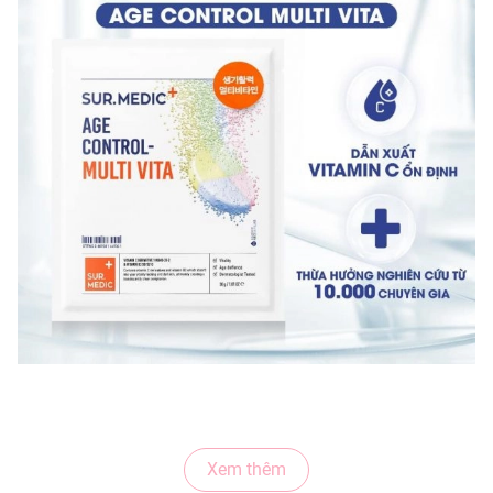
Mặt Nạ Sur.Medic+ Hỗ Trợ Tái Tạo, Ngừa Lão Hóa
30g là dòng mặt nạ đến từ thương hiệu mỹ phẩm
Xem thêm