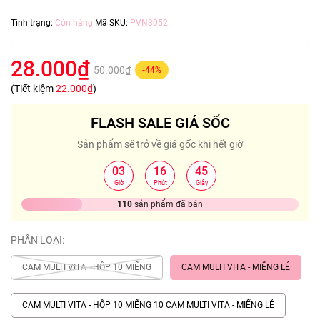
Tình trạng:
Còn hàng
Mã SKU:
PVN3052
28.000₫
50.000₫
-44%
(Tiết kiệm
22.000₫
)
FLASH SALE GIÁ SỐC
Sản phẩm sẽ trở về giá gốc khi hết giờ
03
16
44
:
:
Giờ
Phút
Giây
110
sản phẩm đã bán
PHÂN LOẠI:
CAM MULTI VITA - HỘP 10 MIẾNG
CAM MULTI VITA - MIẾNG LẺ
CAM MULTI VITA - HỘP 10 MIẾNG 10 CAM MULTI VITA - MIẾNG LẺ