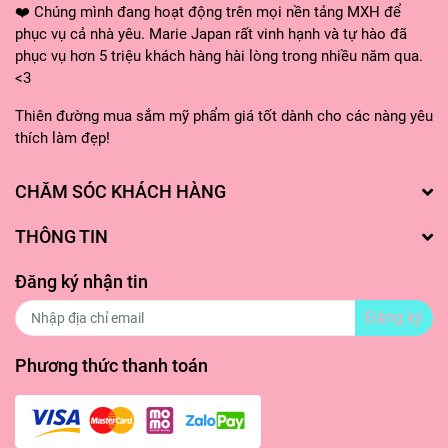
❤️ Chúng mình đang hoạt động trên mọi nền tảng MXH để
nhanh quá trình hấp thụ.
phục vụ cả nhà yêu. Marie Japan rất vinh hạnh và tự hào đã
phục vụ hơn 5 triệu khách hàng hài lòng trong nhiều năm qua.
- Sau khi tháo mặt nạ, hãy lấy tay vỗ nhẹ lên làn da
<3
để các dưỡng chất có thể thẩm thấu nhanh và sâu
Thiên đường mua sắm mỹ phẩm giá tốt dành cho các nàng yêu
hơn.
thích làm đẹp!
- Không cần rửa mặt lại với nước và có thể tiếp tục
CHĂM SÓC KHÁCH HÀNG
các bước dưỡng da tiếp theo.
THÔNG TIN
Đăng ký nhận tin
Đăng ký
Phương thức thanh toán