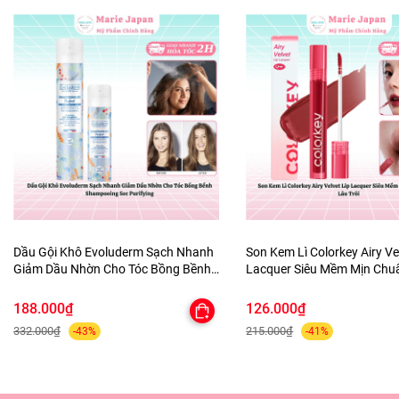
Dầu Gội Khô Evoluderm Sạch Nhanh
Son Kem Lì Colorkey Airy Ve
Giảm Dầu Nhờn Cho Tóc Bồng Bềnh
Lacquer Siêu Mềm Mịn Ch
Shampooing Sec Purifying
Lâu Trôi
188.000₫
126.000₫
332.000₫
215.000₫
-43%
-41%