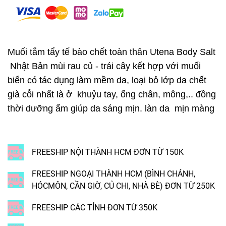
Muối tắm tẩy tế bào chết toàn thân Utena Body Salt
Nhật Bản mùi rau củ - trái cây kết hợp với muối
biển có tác dụng làm mềm da, loại bỏ lớp da chết
già cỗi nhất là ở khuỷu tay, ống chân, mông,.. đồng
thời dưỡng ẩm giúp da sáng mịn. làn da mịn màng
FREESHIP NỘI THÀNH HCM ĐƠN TỪ 150K
FREESHIP NGOẠI THÀNH HCM (BÌNH CHÁNH,
HÓCMÔN, CẦN GIỜ, CỦ CHI, NHÀ BÈ) ĐƠN TỪ 250K
FREESHIP CÁC TỈNH ĐƠN TỪ 350K