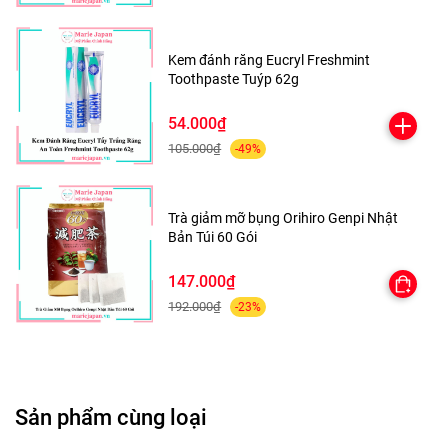
DỪA - VIỆT QUẤT
Kem đánh răng Eucryl Freshmint
Toothpaste Tuýp 62g
54.000₫
105.000₫
-49%
Trà giảm mỡ bụng Orihiro Genpi Nhật
Bản Túi 60 Gói
147.000₫
192.000₫
-23%
Sản phẩm cùng loại