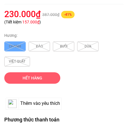
230.000₫
387.000₫
-41%
(Tiết kiệm
157.000₫
)
Hương:
CHANH
ĐÀO
BƯỞI
DỪA
VIỆT QUẤT
HẾT HÀNG
Thêm vào yêu thích
Phương thức thanh toán