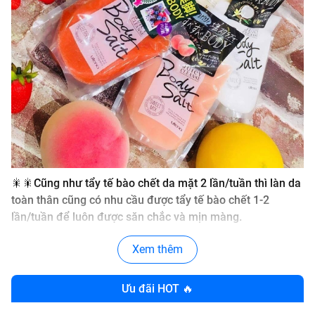
🎇🎇Cũng như tẩy tế bào chết da mặt 2 lần/tuần thì làn da
toàn thân cũng có nhu cầu được tẩy tế bào chết 1-2
lần/tuần để luôn được săn chắc và mịn màng.
Xem thêm
🎇🎇Muối tắm tẩy tế bào chết
Body Salt của Utena
Nhật
bản có hương thơm từ rau – quả, kết hợp cùng muối biển
Ưu đãi HOT 🔥
giúp làm da mềm mịn, làm sạch lớp sừng già chết đặc
biệt ở các vùng như khuỷu tay, chân,mông, đồng thời