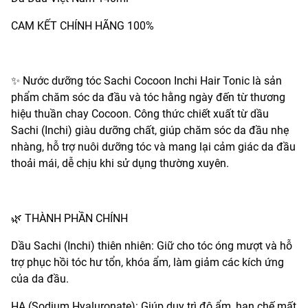
CAM KẾT CHÍNH HÃNG 100%
✨ Nước dưỡng tóc Sachi Cocoon Inchi Hair Tonic là sản
phẩm chăm sóc da đầu và tóc hằng ngày đến từ thương
hiệu thuần chay Cocoon. Công thức chiết xuất từ dầu
Sachi (Inchi) giàu dưỡng chất, giúp chăm sóc da đầu nhẹ
nhàng, hỗ trợ nuôi dưỡng tóc và mang lại cảm giác da đầu
thoải mái, dễ chịu khi sử dụng thường xuyên.
🌿 THÀNH PHẦN CHÍNH
Dầu Sachi (Inchi) thiên nhiên: Giữ cho tóc óng mượt và hỗ
trợ phục hồi tóc hư tổn, khóa ẩm, làm giảm các kích ứng
của da đầu.
HA (Sodium Hyaluronate): Giúp duy trì độ ẩm, hạn chế mất