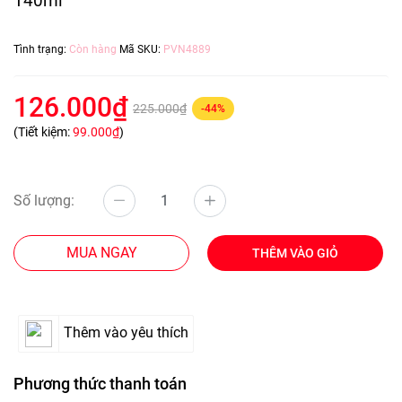
140ml
Tình trạng:
Còn hàng
Mã SKU:
PVN4889
126.000₫
225.000₫
-44%
(Tiết kiệm:
99.000₫
)
Số lượng:
MUA NGAY
THÊM VÀO GIỎ
Thêm vào yêu thích
Phương thức thanh toán