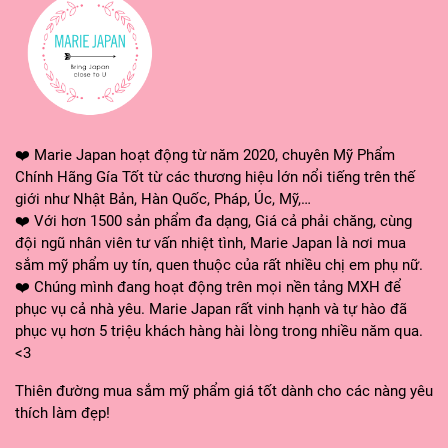
🌸 Các sản phẩm được nhập khẩu chính hãng, đạt tiêu
chuẩn về chất lượng và an toàn.
🌸 Luôn sẵn sàng giải đáp mọi thắc mắc về sản phẩm
cũng như dịch vụ của shop, xin quý khách hãy CHAT NGAY
với shop để được tư vấn và hỗ trợ.
❤️ Marie Japan hoạt động từ năm 2020, chuyên Mỹ Phẩm
🌸 Hỗ trợ đổi trả sản phẩm theo chính sách
Chính Hãng Gía Tốt từ các thương hiệu lớn nổi tiếng trên thế
giới như Nhật Bản, Hàn Quốc, Pháp, Úc, Mỹ,…
❤ MARIE JAPAN xin cảm ơn quý khách đã tin tưởng và sử
❤️ Với hơn 1500 sản phẩm đa dạng, Giá cả phải chăng, cùng
dụng sản phẩm của shop. Shop sẽ không ngừng cải tiến,
đội ngũ nhân viên tư vấn nhiệt tình, Marie Japan là nơi mua
mang lại những dòng sản phẩm và dịch vụ tốt nhất đến
sắm mỹ phẩm uy tín, quen thuộc của rất nhiều chị em phụ nữ.
tay khách hàng! ❤️
❤️ Chúng mình đang hoạt động trên mọi nền tảng MXH để
phục vụ cả nhà yêu. Marie Japan rất vinh hạnh và tự hào đã
phục vụ hơn 5 triệu khách hàng hài lòng trong nhiều năm qua.
<3
#nuocduongtoc #cocoon #xitduongtoc #sachicocoon
#inchihairtonic #chamsocdaudau #chamsoctoc
Thiên đường mua sắm mỹ phẩm giá tốt dành cho các nàng yêu
#myphamthuanchay #myphamvietnam #mariejapan
thích làm đẹp!
#mariejapanstore #myphamchinhhang #hangnhatgiatot