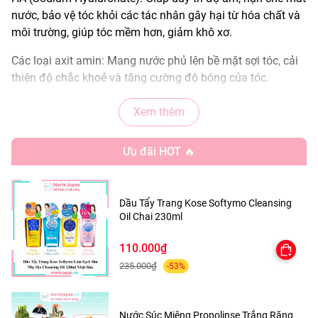
nước, bảo vệ tóc khỏi các tác nhân gây hại từ hóa chất và
môi trường, giúp tóc mềm hơn, giảm khô xơ.
Các loại axit amin: Mang nước phủ lên bề mặt sợi tóc, cải
thiện độ chắc khoẻ và tăng cường độ bóng của tóc.
AHA: Loại bỏ lớp tế bào da chết tích tụ trên da đầu, bụi bẩn
Xem thêm
bám trên sợi tóc và giảm tình trạng tóc bị xơ rối.
Ưu đãi HOT 🔥
📍 XUẤT XỨ: Việt Nam
Dầu Tẩy Trang Kose Softymo Cleansing
📦 DUNG TÍCH: 140ml
Oil Chai 230ml
110.000₫
🌟 CÔNG DỤNG NỔI BẬT
235.000₫
-53%
Cấp ẩm cho tóc
Nước Súc Miệng Propolinse Trắng Răng