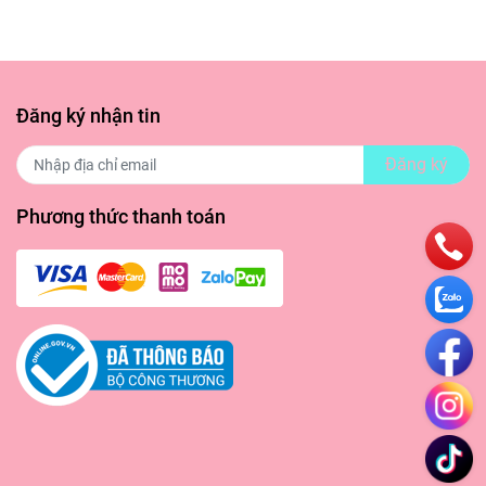
Đăng ký nhận tin
Đăng ký
Phương thức thanh toán
ồi thoa
làm sạch