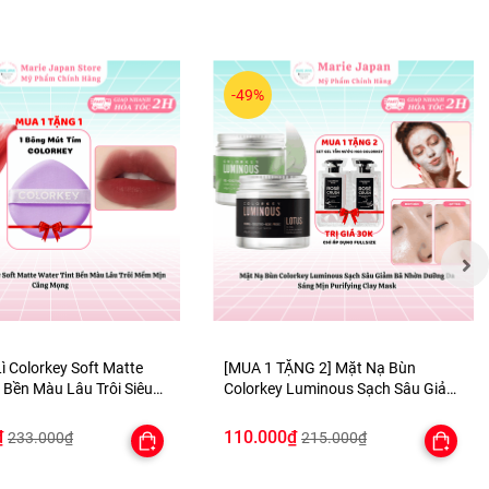
-49%
 chặn
 sóc làn
giảm
 luôn ẩm
ì Colorkey Soft Matte
[MUA 1 TẶNG 2] Mặt Nạ Bùn
 Bền Màu Lâu Trôi Siêu
Colorkey Luminous Sạch Sâu Giảm
- TẶNG 1 BÔNG MÚT TÍM
Bã Nhờn Dưỡng Da Sáng Mịn
Purifying Clay Mask - TẶNG SET
₫
110.000₫
233.000₫
215.000₫
SAMPLE 2 GEL TẮM