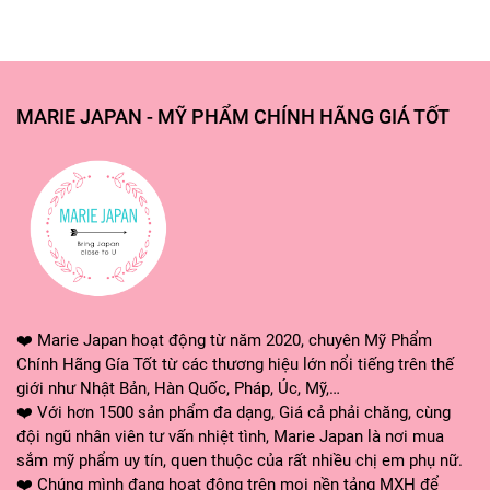
Dành cho những làn da có nhiều tế bào chết
Dành cho những làn da khô ráp, sần sùi
MARIE JAPAN - MỸ PHẨM CHÍNH HÃNG GIÁ TỐT
HƯỚNG DẪN SỬ DỤNG:
- Khi dùng sữa rửa mặt ngăn mụn skinlife cow xong, sa
nhẹ nhàng lên mặt theo chiều kim đồng hồ.
❤️ Marie Japan hoạt động từ năm 2020, chuyên Mỹ Phẩm
- Sản phẩm nên được kết hợp cùng với sữa rửa mặt của
Chính Hãng Gía Tốt từ các thương hiệu lớn nổi tiếng trên thế
da.
giới như Nhật Bản, Hàn Quốc, Pháp, Úc, Mỹ,…
❤️ Với hơn 1500 sản phẩm đa dạng, Giá cả phải chăng, cùng
đội ngũ nhân viên tư vấn nhiệt tình, Marie Japan là nơi mua
sắm mỹ phẩm uy tín, quen thuộc của rất nhiều chị em phụ nữ.
❤️ Chúng mình đang hoạt động trên mọi nền tảng MXH để