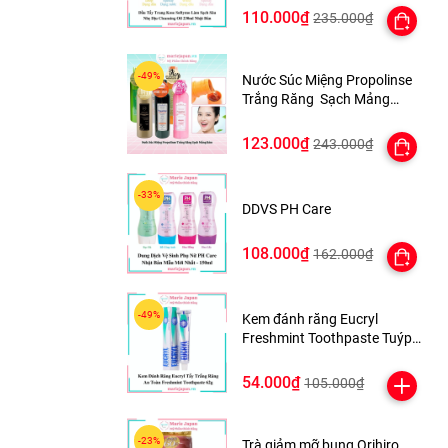
110.000₫
235.000₫
Nước Súc Miệng Propolinse
Trắng Răng Sạch Mảng
Bám 600ml Nhật Bản
123.000₫
243.000₫
DDVS PH Care
108.000₫
162.000₫
Kem đánh răng Eucryl
Freshmint Toothpaste Tuýp
62g
54.000₫
105.000₫
Trà giảm mỡ bụng Orihiro