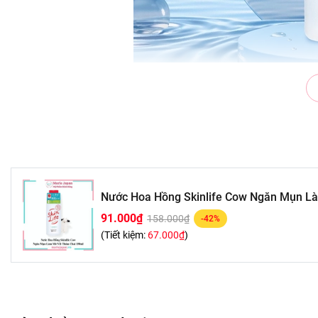
Thương hiệu: Skinlife
Xuất xứ : Nhật Bản
Nước Hoa Hồng Skinlife Cow Ngăn Mụn L
Quy cách: chai 150ml
91.000₫
158.000₫
-42%
(Tiết kiệm:
67.000₫
)
CÔNG DỤNG:
- Sản phẩm dưỡng da giúp cung cấp dưỡng chất và độ