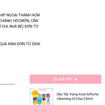
HIP NGOẠI THÀNH HCM
 CHÁNH, HÓCMÔN, CẦN
Ủ CHI, NHÀ BÈ) ĐƠN TỪ
QUÀ XINH ĐƠN TỪ 500K
Ưu đãi HOT 🔥
Dầu Tẩy Trang Kose Softymo
Cleansing Oil Chai 230ml