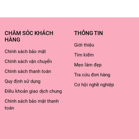
CHĂM SÓC KHÁCH
THÔNG TIN
HÀNG
Giới thiệu
Chính sách bảo mật
Tìm kiếm
Chính sách vận chuyển
Mẹo làm đẹp
Chính sách thanh toán
u đó cho một ít nước hoa hồng lên miếng bông tẩy trang r
Tra cứu đơn hàng
Quy định sử dụng
Cơ hội nghề nghiệp
Điều khoản giao dịch chung
 skinlife cow hiệu quả rất tốt, được dùng hàng ngày để 
Chính sách bảo mật thanh
toán