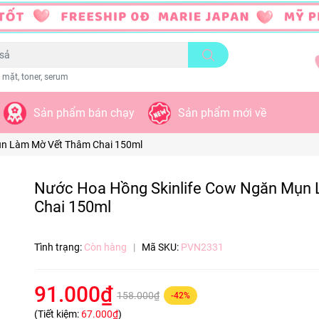
 mặt, toner, serum
Sản phẩm bán chạy
Sản phẩm mới về
ụn Làm Mờ Vết Thâm Chai 150ml
Nước Hoa Hồng Skinlife Cow Ngăn Mụn
Chai 150ml
Tình trạng:
Còn hàng
|
Mã SKU:
PVN2331
91.000₫
158.000₫
-42%
(Tiết kiệm:
67.000₫
)