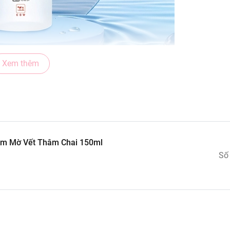
Xem thêm
àm Mờ Vết Thâm Chai 150ml
Số
 ẩm cho da.