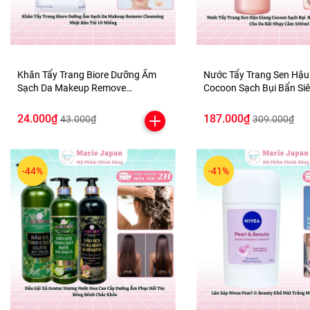
Khăn Tẩy Trang Biore Dưỡng Ẩm
Nước Tẩy Trang Sen Hậu
Sạch Da Makeup Remove
Cocoon Sạch Bụi Bẩn Siêu Mịn Dịu
Cleansing Nhật Bản Túi 10 Miếng
Êm Cho Da Rất Nhạy Cả
24.000₫
187.000₫
43.000₫
309.000₫
-44%
-41%