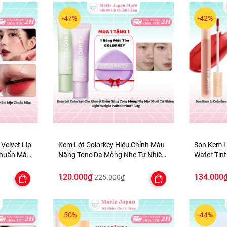
-47%
-42%
 Velvet Lip
Kem Lót Colorkey Hiệu Chỉnh Màu
Son Kem L
Chuẩn Màu
Nâng Tone Da Mỏng Nhẹ Tự Nhiên
Water Tint
Light Weight Polish Primer 30g -
Mịn Môi -
TẶNG 1 BÔNG MÚT TÍM
120.000₫
134.000
225.000₫
-50%
-44%