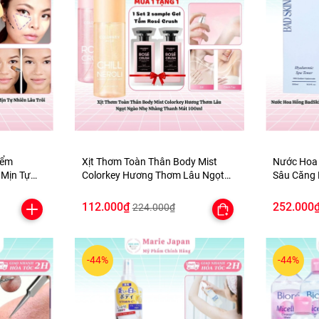
iểm
Xịt Thơm Toàn Thân Body Mist
Nước Hoa
Mịn Tự
Colorkey Hương Thơm Lâu Ngọt
Sâu Căng 
 Palette
Ngào Nhẹ Nhàng Thanh Mát
Hyaluroni
100ml
500ml
112.000₫
252.000
224.000₫
-44%
-44%