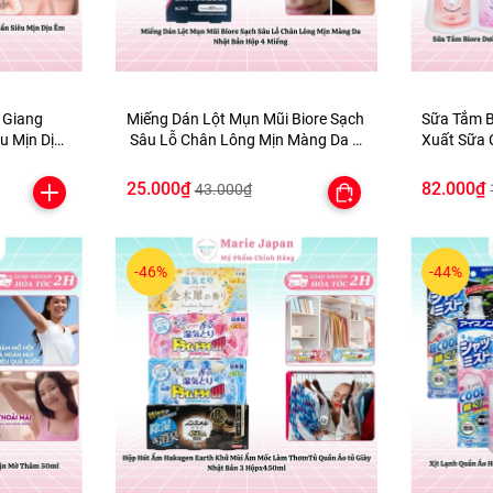
 Giang
Miếng Dán Lột Mụn Mũi Biore Sạch
Sữa Tắm B
Sâu Lỗ Chân Lông Mịn Màng Da N
Xuất Sữa 
m 500ml
hật Bản Hộp 4 Miếng
Bản
25.000₫
82.000₫
43.000₫
-46%
-44%