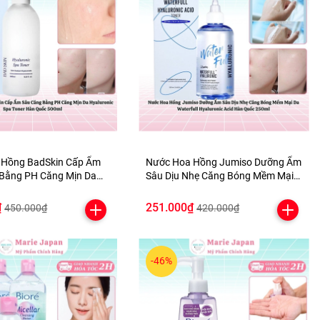
 Hồng BadSkin Cấp Ẩm
Nước Hoa Hồng Jumiso Dưỡng Ẩm
Bằng PH Căng Mịn Da
Sâu Dịu Nhẹ Căng Bóng Mềm Mại
c Spa Toner Hàn Quốc
Da Waterfull Hyaluronic Acid Hàn
Quốc 250ml
₫
251.000₫
450.000₫
420.000₫
-46%