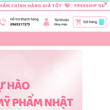
×
Hỗ trợ khách hàng
Tài khoản
Giỏ hàng
0
0965317375
Đăng nhập