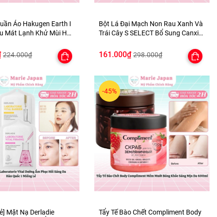
Quần Áo Hakugen Earth I
Bột Lá Đại Mạch Non Rau Xanh Và
êu Mát Lạnh Khử Mùi Hôi
Trái Cây S SELECT Bổ Sung Canxi
 100ml
Chất Xơ Hòa Tan Nhật Bản
₫
161.000₫
224.000₫
298.000₫
-45%
ẻ] Mặt Nạ Derladie
Tẩy Tế Bào Chết Compliment Body