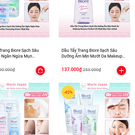
Trang Biore Sạch Sâu
Dầu Tẩy Trang Biore Sạch Sâu
 Ngăn Ngừa Mụn
Dưỡng Ẩm Mịn Mướt Da Makeup
Cleansing Water Nhật Bản
Remove Perfect Oil Nhật Bản Chai
150ml
137.000₫
90.000₫
253.000₫
-40%