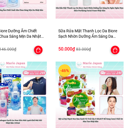
iore Dưỡng Ẩm Chiết
Sữa Rửa Mặt Thanh Lọc Da Biore
Chua Sáng Mịn Da Nhật
Sạch Nhờn Dưỡng Ẩm Sáng Da
Ngăn Ngừa Mụn Skin Purifying
Facial Foam Nhật Bản
50.000₫
146.000₫
83.000₫
-46%