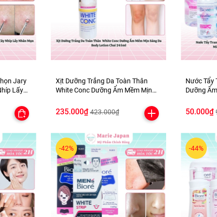
họn Jary
Xịt Dưỡng Trắng Da Toàn Thân
Nước Tẩy 
Nhíp Lấy
White Conc Dưỡng Ẩm Mềm Mịn
Dưỡng Ẩm
Lợi Cao
Sáng Da Body Lotion Chai 245ml
Micellar 
235.000₫
50.000₫
423.000₫
-42%
-44%