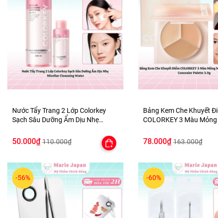
Nước Tẩy Trang 2 Lớp Colorkey
Bảng Kem Che Khuyết Đ
Sạch Sâu Dưỡng Ẩm Dịu Nhẹ
COLORKEY 3 Màu Mỏng 
Micellar Cleansing Water
Nhiên Lâu Trôi Concealer
3.9g
50.000₫
78.000₫
110.000₫
163.000₫
-56%
-60%