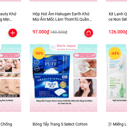
eauty Khử
Hộp Hút Ẩm Hakugen Earth Khử
Xịt Lạnh 
g Mịn
Mùi Ẩm Mốc Làm ThơmTủ Quần
ce Non Si
Áo tủ Giày Nhật Bản 3 Hộpx450ml
Nhật Bản
97.000₫
126.000
180.000₫
-56%
-44%
n Chống
Bông Tẩy Trang S Select Cotton
[1 Miếng L