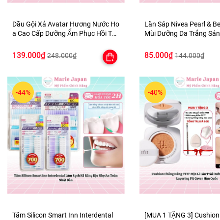
Dầu Gội Xả Avatar Hương Nước Ho
Lăn Sáp Nivea Pearl & B
a Cao Cấp Dưỡng Ẩm Phục Hồi Tóc
Mùi Dưỡng Da Trắng Sán
Bồng Bềnh Chắc Khỏe
Màng Mờ Thâm 50ml
139.000₫
85.000₫
248.000₫
144.000₫
-44%
-40%
Tăm Silicon Smart Inn Interdental
[MUA 1 TẶNG 3] Cushio