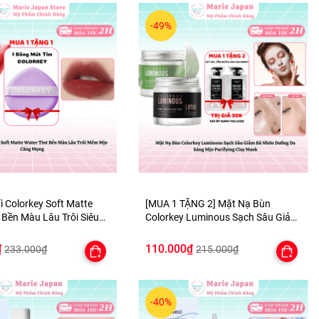
-49%
ì Colorkey Soft Matte
[MUA 1 TẶNG 2] Mặt Nạ Bùn
 Bền Màu Lâu Trôi Siêu
Colorkey Luminous Sạch Sâu Giảm
 TẶNG 1 BÔNG MÚT TÍM
Bã Nhờn Dưỡng Da Sáng Mịn
Purifying Clay Mask - TẶNG SET
₫
110.000₫
233.000₫
215.000₫
SAMPLE 2 GEL TẮM
-40%