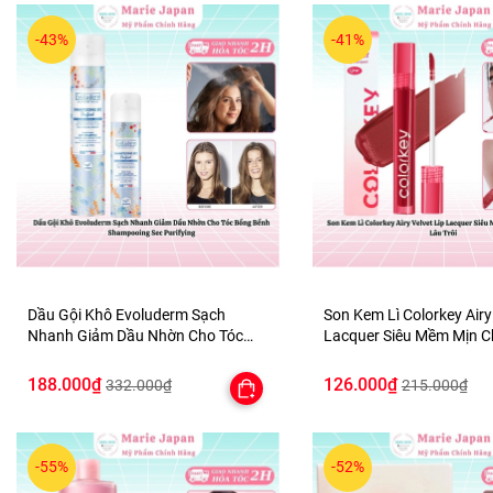
-43%
-41%
Dầu Gội Khô Evoluderm Sạch
Son Kem Lì Colorkey Airy
Nhanh Giảm Dầu Nhờn Cho Tóc
Lacquer Siêu Mềm Mịn 
Bồng Bềnh Shampooing Sec
Lâu Trôi
Purifying
188.000₫
126.000₫
332.000₫
215.000₫
-55%
-52%