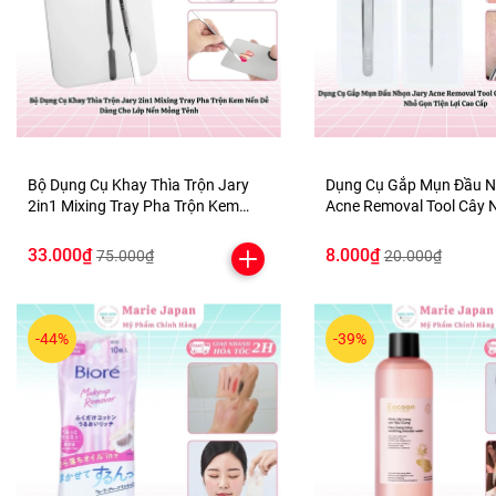
Bộ Dụng Cụ Khay Thìa Trộn Jary
Dụng Cụ Gắp Mụn Đầu N
2in1 Mixing Tray Pha Trộn Kem
Acne Removal Tool Cây 
Nền Dễ Dàng Cho Lớp Nền Mỏng
Nhân Mụn Nhỏ Gọn Tiện 
Tênh
Cấp
33.000₫
8.000₫
75.000₫
20.000₫
-44%
-39%