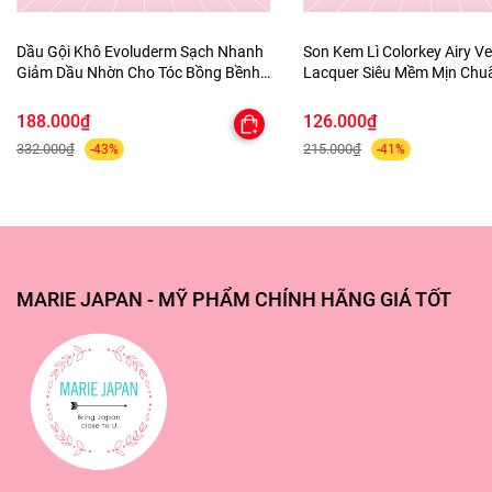
Dầu Gội Khô Evoluderm Sạch Nhanh
Son Kem Lì Colorkey Airy Ve
Giảm Dầu Nhờn Cho Tóc Bồng Bềnh
Lacquer Siêu Mềm Mịn Ch
Shampooing Sec Purifying
Lâu Trôi
188.000₫
126.000₫
332.000₫
215.000₫
-43%
-41%
MARIE JAPAN - MỸ PHẨM CHÍNH HÃNG GIÁ TỐT