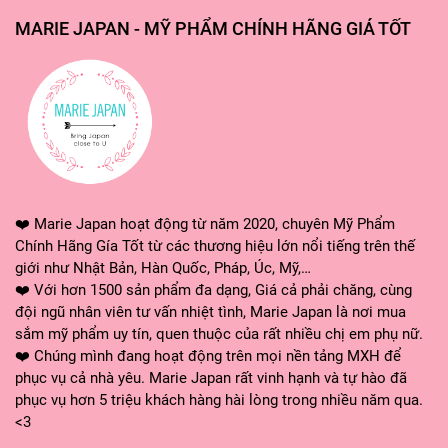
chuyên sâu giúp loại bỏ đi sạm, đen, nám và phòng
MARIE JAPAN - MỸ PHẨM CHÍNH HÃNG GIÁ TỐT
lão hóa hiệu quả.
HƯỚNG DẪN CÁCH SỬ DỤNG:
Bước 1: Tẩy trang và rửa sạch mặt.
❤️ Marie Japan hoạt động từ năm 2020, chuyên Mỹ Phẩm
Chính Hãng Gía Tốt từ các thương hiệu lớn nổi tiếng trên thế
Bước 2: Đổ nước hoa hồng lên bông tẩy trang rồi lau
giới như Nhật Bản, Hàn Quốc, Pháp, Úc, Mỹ,…
❤️ Với hơn 1500 sản phẩm đa dạng, Giá cả phải chăng, cùng
đều lên mặt. ( Hoặc cho sản phẩm trực tiếp lên
đội ngũ nhân viên tư vấn nhiệt tình, Marie Japan là nơi mua
mặt). Với vùng da nhiều dầu và cần chăm sóc kỹ
sắm mỹ phẩm uy tín, quen thuộc của rất nhiều chị em phụ nữ.
lưỡng như vùng chữ T trán, mũi, cằm thì có thể sử
❤️ Chúng mình đang hoạt động trên mọi nền tảng MXH để
dụng nhiều lotion hơn.
phục vụ cả nhà yêu. Marie Japan rất vinh hạnh và tự hào đã
phục vụ hơn 5 triệu khách hàng hài lòng trong nhiều năm qua.
Bước 3: Dùng tay vỗ nhẹ và massage đều da mặt,
<3
nên dùng lực vừa phải không quá mạnh tay vì dễ làm