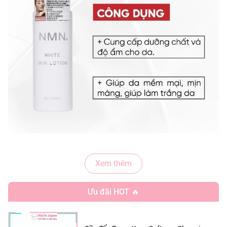
- Thương hiệu:
NMN
Xem thêm
- Xuất xứ:
Nhật Bản
Ưu đãi HOT 🔥
- Quy cách:
Chai 500ml