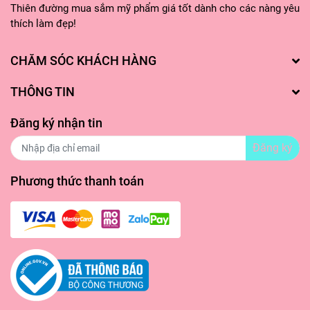
Thiên đường mua sắm mỹ phẩm giá tốt dành cho các nàng yêu
tổn thương vùng da nhạy cảm. Massage hình vòng
thích làm đẹp!
xoắn theo chiều kim đồng hồ để dưỡng chất thấm
sâu vào da. Không cần rửa lại với nước.
CHĂM SÓC KHÁCH HÀNG
Bước 4: Thực hiện các bước dưỡng da còn lại trong
THÔNG TIN
chu trình chăm sóc da của bạn.
Đăng ký nhận tin
Đăng ký
Phương thức thanh toán