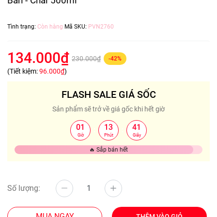
Bản - Chai 500ml
Tình trạng:
Còn hàng
Mã SKU:
PVN2760
134.000₫
230.000₫
-42%
(Tiết kiệm:
96.000₫
)
FLASH SALE GIÁ SỐC
Sản phẩm sẽ trở về giá gốc khi hết giờ
01
13
40
:
:
Giờ
Phút
Giây
🔥 Sắp bán hết
Số lượng:
MUA NGAY
THÊM VÀO GIỎ