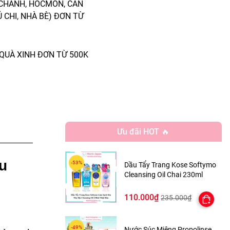
 CHÁNH, HÓCMÔN, CẦN
Ủ CHI, NHÀ BÈ) ĐƠN TỪ
QUÀ XINH ĐƠN TỪ 500K
Ưu đãi HOT 🔥
u
Dầu Tẩy Trang Kose Softymo
Cleansing Oil Chai 230ml
110.000₫
235.000₫
Nước Súc Miệng Propolinse