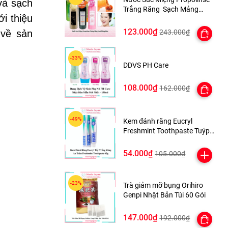
và sạch
Trắng Răng Sạch Mảng
i thiệu
Bám 600ml Nhật Bản
123.000₫
 về sản
243.000₫
DDVS PH Care
108.000₫
162.000₫
Kem đánh răng Eucryl
Freshmint Toothpaste Tuýp
62g
54.000₫
105.000₫
Trà giảm mỡ bụng Orihiro
Genpi Nhật Bản Túi 60 Gói
147.000₫
192.000₫