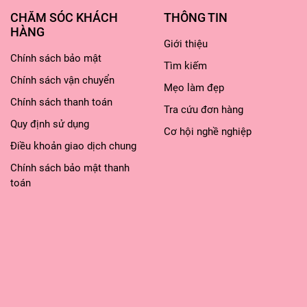
CHĂM SÓC KHÁCH
THÔNG TIN
HÀNG
t từ thiên nhiên, an toàn và lành tính với da. Nh
Giới thiệu
Chính sách bảo mật
ó Micellar water, Glycerin, Glycol, Hexylene và D
Tìm kiếm
Chính sách vận chuyển
à các thành phần sẽ được điều chỉnh cho phù 
Mẹo làm đẹp
Chính sách thanh toán
Tra cứu đơn hàng
Quy định sử dụng
Cơ hội nghề nghiệp
Điều khoản giao dịch chung
Chính sách bảo mật thanh
toán
i sau đây ddanng được bán tại Marie Japan.
 Oil Infused Cleansing Water (Màu v