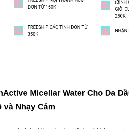
FREESHIP NỘI THÀNH HCM
(BÌNH
ĐƠN TỪ 150K
GIỜ, C
250K
FREESHIP CÁC TỈNH ĐƠN TỪ
NHẬN 
350K
nActive Micellar Water Cho Da Dầ
 và Nhạy Cảm