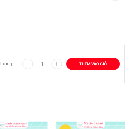
 lượng:
THÊM VÀO GIỎ