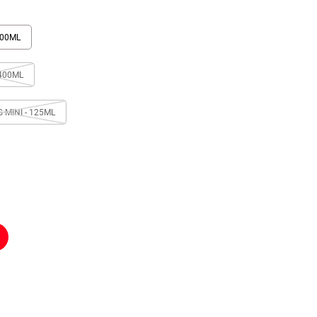
400ML
 400ML
MINI - 125ML