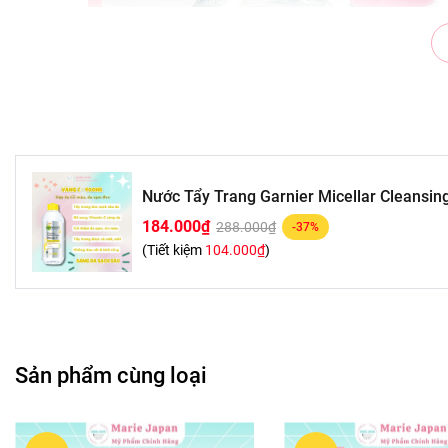
Nước Tẩy Trang Garnier Micellar Cleansin
184.000₫
288.000₫
-37%
(Tiết kiệm
104.000₫
)
Sản phẩm cùng loại