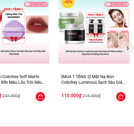
-49%
ì Colorkey Soft Matte
[MUA 1 TẶNG 2] Mặt Nạ Bùn
 Bền Màu Lâu Trôi Siêu
Colorkey Luminous Sạch Sâu Giảm
- TẶNG 1 BÔNG MÚT TÍM
Bã Nhờn Dưỡng Da Sáng Mịn
át được
Purifying Clay Mask - TẶNG SET
₫
110.000₫
233.000₫
215.000₫
ai, mỗi
SAMPLE 2 GEL TẮM
g trước
để cung