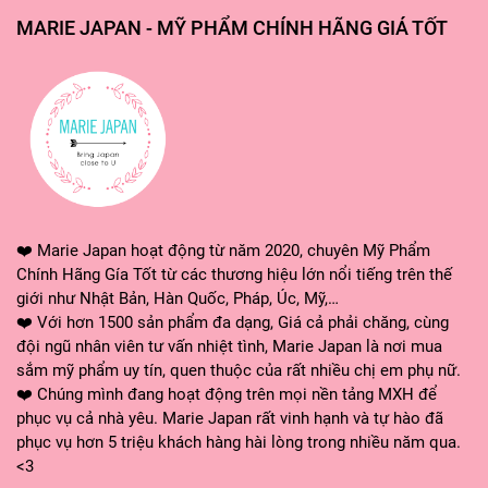
THÀNH PHẦN
MARIE JAPAN - MỸ PHẨM CHÍNH HÃNG GIÁ TỐT
Nước tẩy trang Garnier
có thành phần chiết xuấ
các phân loại của nước tẩy trang Garnier đều c
Cocoamphodiaceate. Tùy vào từng phân loại m
từng loại da.
❤️ Marie Japan hoạt động từ năm 2020, chuyên Mỹ Phẩm
PHÂN LOẠI VÀ CÔNG DỤNG
Chính Hãng Gía Tốt từ các thương hiệu lớn nổi tiếng trên thế
giới như Nhật Bản, Hàn Quốc, Pháp, Úc, Mỹ,…
Hiện tại,
nước tẩy trang Garnier
có 6 phân loạ
❤️ Với hơn 1500 sản phẩm đa dạng, Giá cả phải chăng, cùng
đội ngũ nhân viên tư vấn nhiệt tình, Marie Japan là nơi mua
1. Nước Tẩy Trang Garnier Micellar
sắm mỹ phẩm uy tín, quen thuộc của rất nhiều chị em phụ nữ.
❤️ Chúng mình đang hoạt động trên mọi nền tảng MXH để
thêm lớp dầu)
phục vụ cả nhà yêu. Marie Japan rất vinh hạnh và tự hào đã
Loại da phù hợp
phục vụ hơn 5 triệu khách hàng hài lòng trong nhiều năm qua.
<3
- Phù hợp cho mọi loại da, đặc biệt là da khô.