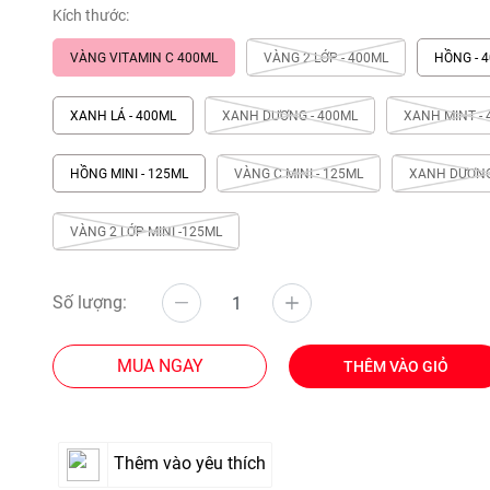
Kích thước:
VÀNG VITAMIN C 400ML
VÀNG 2 LỚP - 400ML
HỒNG - 
XANH LÁ - 400ML
XANH DƯƠNG - 400ML
XANH MINT -
HỒNG MINI - 125ML
VÀNG C MINI - 125ML
XANH DƯƠNG 
VÀNG 2 LỚP MINI -125ML
Số lượng:
MUA NGAY
THÊM VÀO GIỎ
Thêm vào yêu thích