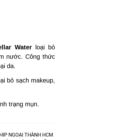
ellar Water
loại bỏ
hấm nước.
Công thức
ại da.
oại bỏ sạch makeup,
ình trạng mụn.
HIP NGOẠI THÀNH HCM