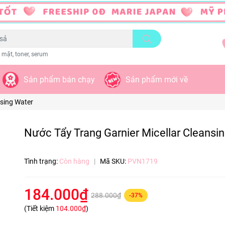
 mặt, toner, serum
Sản phẩm bán chạy
Sản phẩm mới về
nsing Water
Nước Tẩy Trang Garnier Micellar Cleansi
Tình trạng:
Còn hàng
|
Mã SKU:
PVN1719
184.000₫
288.000₫
-37%
(Tiết kiệm
104.000₫
)