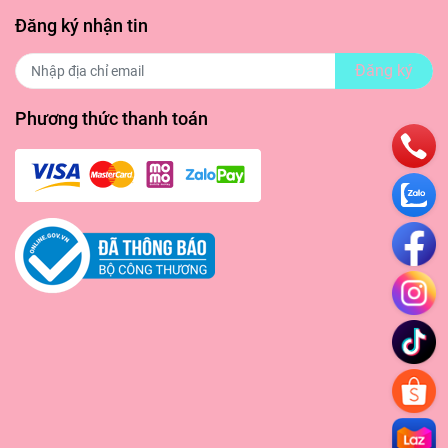
Đăng ký nhận tin
ìn chung
Đăng ký
isodium
Phương thức thanh toán
hợp với
àng có