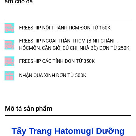
ẩm cho da
FREESHIP NỘI THÀNH HCM ĐƠN TỪ 150K
FREESHIP NGOẠI THÀNH HCM (BÌNH CHÁNH,
HÓCMÔN, CẦN GIỜ, CỦ CHI, NHÀ BÈ) ĐƠN TỪ 250K
FREESHIP CÁC TỈNH ĐƠN TỪ 350K
NHẬN QUÀ XINH ĐƠN TỪ 500K
Mô tả sản phẩm
Tẩy Trang Hatomugi Dưỡng