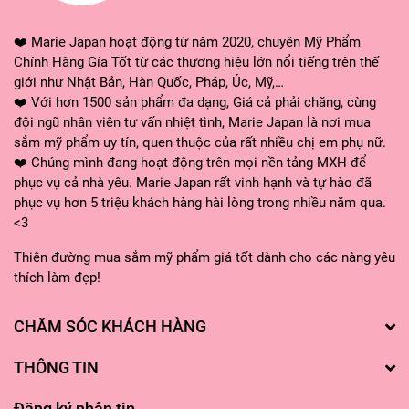
nhiều, muốn da sạch sâu hoặc muốn mát xa
❤️ Marie Japan hoạt động từ năm 2020, chuyên Mỹ Phẩm
thông qua việc tẩy trang.
Chính Hãng Gía Tốt từ các thương hiệu lớn nổi tiếng trên thế
giới như Nhật Bản, Hàn Quốc, Pháp, Úc, Mỹ,…
❤️ Với hơn 1500 sản phẩm đa dạng, Giá cả phải chăng, cùng
NƯỚC TẨY TRANG
đội ngũ nhân viên tư vấn nhiệt tình, Marie Japan là nơi mua
sắm mỹ phẩm uy tín, quen thuộc của rất nhiều chị em phụ nữ.
Chai CÓ VÒI 500ML BẢN MỚI 2021. Dùng
❤️ Chúng mình đang hoạt động trên mọi nền tảng MXH để
cho người ít trang điểm.
phục vụ cả nhà yêu. Marie Japan rất vinh hạnh và tự hào đã
phục vụ hơn 5 triệu khách hàng hài lòng trong nhiều năm qua.
<3
HƯỚNG DẪN SỬ DỤNG
Thiên đường mua sắm mỹ phẩm giá tốt dành cho các nàng yêu
Tẩy trang Hatomugi
có cách sử dụng đơn
thích làm đẹp!
giản, dễ thực hiện. Dưới đây là 2 cách đối với
CHĂM SÓC KHÁCH HÀNG
2 phân loại khác nhau.
THÔNG TIN
ĐỐI VỚI DẦU TẨY TRANG
Bước 1: Nhấn một lượng dầu tẩy trang vừa đủ
Đăng ký nhận tin