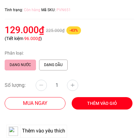
Tình trạng:
Còn hàng
Mã SKU:
PVN651
129.000₫
225.000₫
-43%
(Tiết kiệm
96.000₫
)
Phân loại:
DẠNG NƯỚC
DẠNG DẦU
Số lượng:
MUA NGAY
THÊM VÀO GIỎ
Thêm vào yêu thích