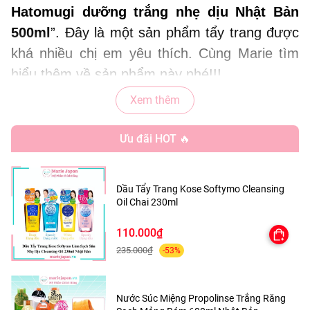
Hatomugi dưỡng trắng nhẹ dịu Nhật Bản
500ml
”. Đây là một sản phẩm tẩy trang được
khá nhiều chị em yêu thích. Cùng Marie tìm
hiểu thêm về sản phẩm này nhé!!!
Xem thêm
THÔNG TIN CƠ BẢN
Ưu đãi HOT 🔥
-
X
uất xứ
:
Nhật Bản
- Thương hiệu
:
Hatomugi
Dầu Tẩy Trang Kose Softymo Cleansing
- Quy cách:
Chai vòi nhấn 500ml
Oil Chai 230ml
- Loại da:
Dùng được cho mọi loại da
110.000₫
235.000₫
-53%
THIẾT KẾ BAO BÌ
Tẩy trang Hatomugi
được kế dạng chai nhựa
Nước Súc Miệng Propolinse Trắng Răng
trắng trong 500ml, có vòi nhấn màu xanh và