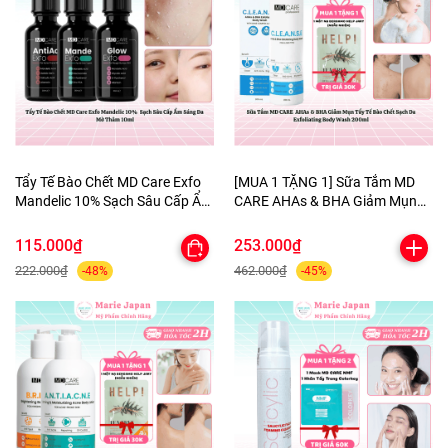
Tẩy Tế Bào Chết MD Care Exfo
[MUA 1 TẶNG 1] Sữa Tắm MD
Mandelic 10% Sạch Sâu Cấp Ẩm
CARE AHAs & BHA Giảm Mụn
Sáng Da Mờ Thâm 10ml
Tẩy Tế Bào Chết Sạch Da
Exfoliating Body Wash 200ml-
115.000₫
253.000₫
TẶNG 1 MẶT NẠ BERGAMO
222.000₫
462.000₫
-48%
-45%
HELP JARY