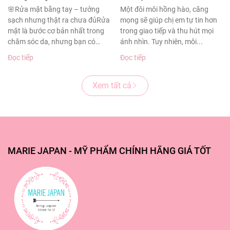
sạch sâu cho làn da
thâm sạm
🌸Rửa mặt bằng tay – tưởng
Một đôi môi hồng hào, căng
sạch nhưng thật ra chưa đủRửa
mọng sẽ giúp chị em tự tin hơn
khỏe đẹp
mặt là bước cơ bản nhất trong
trong giao tiếp và thu hút mọi
chăm sóc da, nhưng bạn có
ánh nhìn. Tuy nhiên, môi...
biết?Theo...
Đọc tiếp
Đọc tiếp
Xem tất cả
MARIE JAPAN - MỸ PHẨM CHÍNH HÃNG GIÁ TỐT