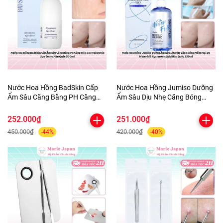
Nước Hoa Hồng BadSkin Cấp
Nước Hoa Hồng Jumiso Dưỡng
Ẩm Sâu Căng Bằng PH Căng
Ẩm Sâu Dịu Nhẹ Căng Bóng
Mịn Da Hyaluronic Spa Toner
Mềm Mại Da Waterfull
Hàn Quốc 500ml
Hyaluronic Acid Hàn Quốc
252.000₫
251.000₫
250ml
450.000₫
420.000₫
-44%
-40%