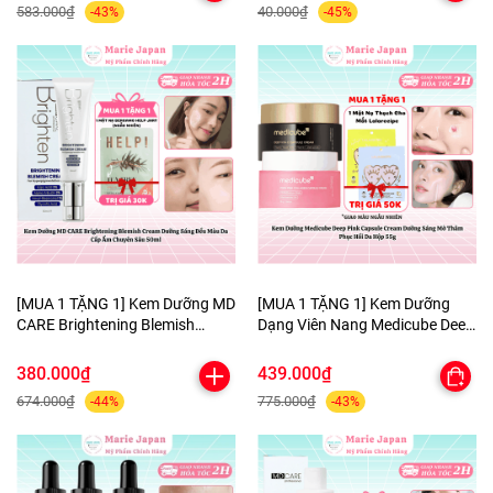
583.000₫
40.000₫
-43%
-45%
[MUA 1 TẶNG 1] Kem Dưỡng MD
[MUA 1 TẶNG 1] Kem Dưỡng
CARE Brightening Blemish
Dạng Viên Nang Medicube Deep
Cream Dưỡng Sáng Đều Màu Da
Pink Capsule Cream Dưỡng
Cấp Ẩm Chuyên Sâu 50ml-
Sáng Mờ Thâm Phục Hồi Da
380.000₫
439.000₫
TẶNG 1 MẶT NẠ BERGAMO
Hộp 55g - TẶNG MẶT NẠ MẮT
674.000₫
775.000₫
-44%
-43%
HELP JARY