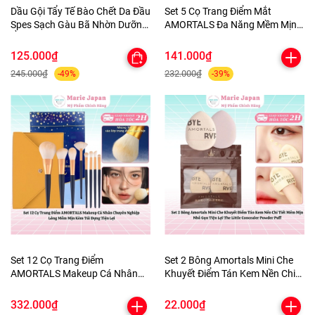
Dầu Gội Tẩy Tế Bào Chết Da Đầu
Set 5 Cọ Trang Điểm Mắt
Spes Sạch Gàu Bã Nhờn Dưỡng
AMORTALS Đa Năng Mềm Mịn
Ẩm Kiềm Dầu Sea Salt Cream
Kèm Túi Đựng
Hũ 280g
125.000₫
141.000₫
245.000₫
232.000₫
-49%
-39%
Set 12 Cọ Trang Điểm
Set 2 Bông Amortals Mini Che
AMORTALS Makeup Cá Nhân
Khuyết Điểm Tán Kem Nền Chi
Chuyên Nghiệp Lông Mềm Mịn
Tiết Mềm Mịn Nhỏ Gọn Tiện Lợi
Kèm Túi Đựng Tiện Lợi
The Little Concealer Powder
332.000₫
22.000₫
Puff