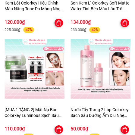
Kem Lót Colorkey Hiệu Chỉnh
Son Kem Lì Colorkey Soft Matte
Màu Nâng Tone Da Mỏng Nhẹ
Water Tint Bền Màu Lâu Trôi
Tự Nhiên Light Weight Polish
Siêu Mịn Môi - TẶNG 1 BÔNG
Primer 30g - TẶNG 1 BÔNG MÚT
MÚT TÍM
120.000₫
134.000₫
TÍM
225.000₫
233.000₫
-47%
-42%
[MUA 1 TẶNG 2] Mặt Nạ Bùn
Nước Tẩy Trang 2 Lớp Colorkey
Colorkey Luminous Sạch Sâu
Sạch Sâu Dưỡng Ẩm Dịu Nhẹ
Giảm Bã Nhờn Dưỡng Da Sáng
Micellar Cleansing Water
Mịn Purifying Clay Mask - TẶNG
110.000₫
50.000₫
SET SAMPLE 2 GEL TẮM