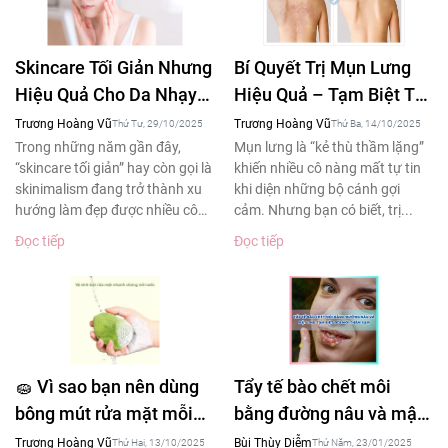
Skincare Tối Giản Nhưng
Bí Quyết Trị Mụn Lưng
Hiệu Quả Cho Da Nhạy
Hiệu Quả – Tạm Biệt Tự
Cảm – Xu Hướng Làm
Ti Khi Diện Áo Hở Lưng
Trương Hoàng Vũ
Trương Hoàng Vũ
Thứ Tư, 29/10/2025
Thứ Ba, 14/10/2025
Đẹp 2025
Trong những năm gần đây,
Mụn lưng là “kẻ thù thầm lặng”
“skincare tối giản” hay còn gọi là
khiến nhiều cô nàng mất tự tin
skinimalism đang trở thành xu
khi diện những bộ cánh gợi
hướng làm đẹp được nhiều cô
cảm. Nhưng bạn có biết, trị...
gái yêu thích....
Đọc tiếp
Đọc tiếp
🧽 Vì sao bạn nên dùng
Tẩy tế bào chết môi
bông mút rửa mặt mỗi
bằng đường nâu và mật
ngày – Bí quyết làm
ong tạm biệt đôi môi
Trương Hoàng Vũ
Bùi Thùy Diễm
Thứ Hai, 13/10/2025
Thứ Năm, 23/01/2025