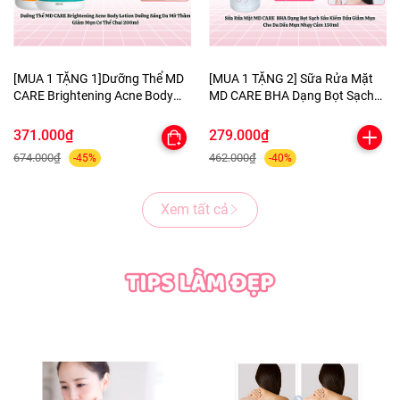
[MUA 1 TẶNG 1]Dưỡng Thể MD
[MUA 1 TẶNG 2] Sữa Rửa Mặt
CARE Brightening Acne Body
MD CARE BHA Dạng Bọt Sạch
Lotion Dưỡng Sáng Da Mờ
Sâu Kiềm Dầu Giảm Mụn Cho
Thâm Giảm Mụn Cơ Thể Chai
Da Dầu Mụn Nhạy Cảm 150ml-
371.000₫
279.000₫
200ml-TẶNG 1 MẶT NẠ
TẶNG 1 MASK MNF+1 KHĂN
674.000₫
462.000₫
-45%
-40%
BERGAMO HELP JARY
TẨY TRANG COLORKEY
Xem tất cả