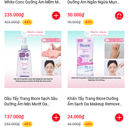
White Conc Dưỡng Ẩm Mềm Mịn
Dưỡng Ẩm Ngăn Ngừa Mụn
Sáng Da Body Lotion Chai
Micellar Cleansing Water Nhật
245ml
Bản
235.000₫
50.000₫
423.000₫
90.000₫
-44%
-44%
Dầu Tẩy Trang Biore Sạch Sâu
Khăn Tẩy Trang Biore Dưỡng
Dưỡng Ẩm Mịn Mướt Da
Ẩm Sạch Da Makeup Remove
Makeup Remove Perfect Oil
Cleansing Nhật Bản Túi 10
Nhật Bản Chai 150ml
Miếng
137.000₫
24.000₫
253.000₫
43.000₫
-46%
-44%