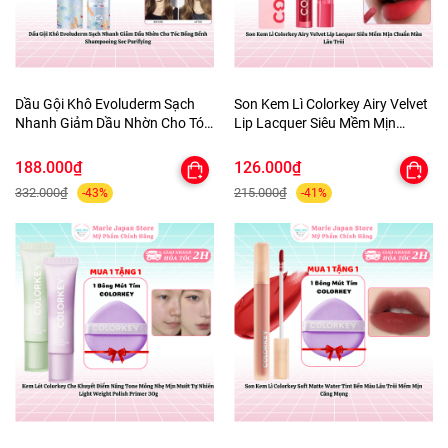
Dầu Gội Khô Evoluderm Sạch
Son Kem Lì Colorkey Airy Velvet
Nhanh Giảm Dầu Nhờn Cho Tóc
Lip Lacquer Siêu Mềm Mịn
Bồng Bềnh Shampooing Sec
Chuẩn Màu Lâu Trôi
Purifying
188.000₫
126.000₫
332.000₫
215.000₫
-43%
-41%