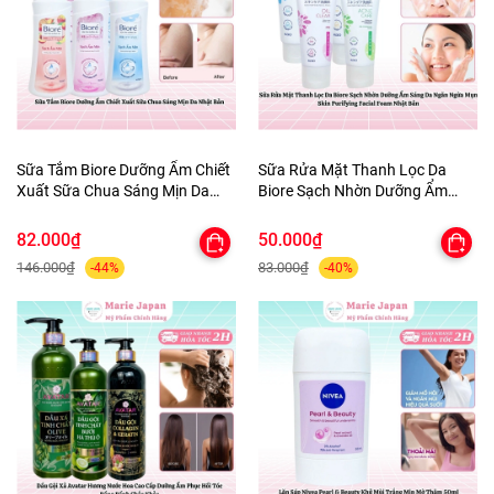
Sữa Tắm Biore Dưỡng Ẩm Chiết
Sữa Rửa Mặt Thanh Lọc Da
Xuất Sữa Chua Sáng Mịn Da
Biore Sạch Nhờn Dưỡng Ẩm
Nhật Bản
Sáng Da Ngăn Ngừa Mụn Skin
Purifying Facial Foam Nhật Bản
82.000₫
50.000₫
146.000₫
83.000₫
-44%
-40%