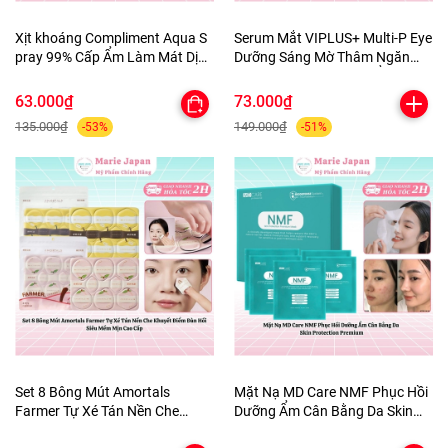
Xịt khoáng Compliment Aqua S
Serum Mắt VIPLUS+ Multi-P Eye
pray 99% Cấp Ẩm Làm Mát Dịu
Dưỡng Sáng Mờ Thâm Ngăn
Da 200ml
Ngừa Lão Hóa Dưỡng Ẩm Da
10ml
63.000₫
73.000₫
135.000₫
149.000₫
-53%
-51%
Set 8 Bông Mút Amortals
Mặt Nạ MD Care NMF Phục Hồi
Farmer Tự Xé Tán Nền Che
Dưỡng Ẩm Cân Bằng Da Skin
Khuyết Điểm Đàn Hồi Siêu Mềm
Protection Premium