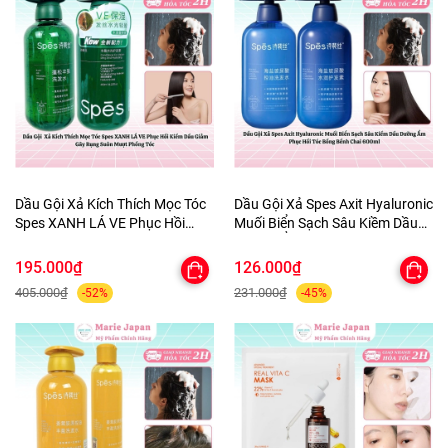
Dầu Gội Xả Kích Thích Mọc Tóc
Dầu Gội Xả Spes Axit Hyaluronic
Spes XANH LÁ VE Phục Hồi
Muối Biển Sạch Sâu Kiềm Dầu
Kiềm Dầu Giảm Gãy Rụng Suôn
Dưỡng Ẩm Phục Hồi Tóc Bồng
Mượt Phồng Tóc
Bềnh Chai 600ml
195.000₫
126.000₫
405.000₫
231.000₫
-52%
-45%