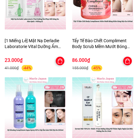
[1 Miếng Lẻ] Mặt Nạ Derladie
Tẩy Tế Bào Chết Compliment
Laboratorie Vital Dưỡng Ẩm
Body Scrub Mềm Mướt Bóng
Phục Hồi Sáng Da Hàn Quốc
Khỏe Sáng Mịn Da 400ml
23.000₫
86.000₫
41.000₫
155.000₫
-44%
-45%