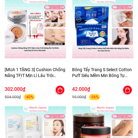
[MUA 1 TẶNG 3] Cushion Chống
Bông Tẩy Trang S Select Cotton
Nắng TFIT Mịn Lì Lâu Trôi
Puff Siêu Mềm Min Bông Tự
Dưỡng Ẩm Tự Nhiên Layering
Nhiên An Toàn Cho Da
Fit Cover Hàn Quốc
302.000₫
42.000₫
504.000₫
95.000₫
-40%
-56%