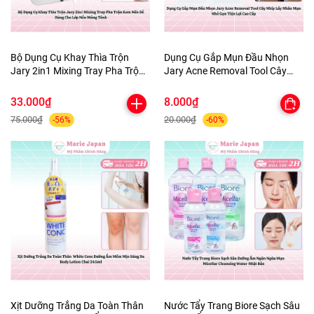
Bộ Dụng Cụ Khay Thìa Trộn
Dụng Cụ Gắp Mụn Đầu Nhọn
Jary 2in1 Mixing Tray Pha Trộn
Jary Acne Removal Tool Cây
Kem Nền Dễ Dàng Cho Lớp Nền
Nhíp Lấy Nhân Mụn Nhỏ Gọn
Mỏng Tênh
Tiện Lợi Cao Cấp
33.000₫
8.000₫
75.000₫
20.000₫
-56%
-60%
Xịt Dưỡng Trắng Da Toàn Thân
Nước Tẩy Trang Biore Sạch Sâu