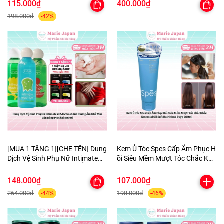
Mịn Cao Cấp
115.000₫
400.000₫
198.000₫
-42%
[MUA 1 TẶNG 1][CHE TÊN] Dung
Kem Ủ Tóc Spes Cấp Ẩm Phục H
Dịch Vệ Sinh Phụ Nữ Intimate
ồi Siêu Mềm Mượt Tóc Chắc Khỏ
ZIAJA Wash Gel DưỡngẨm
e Essential Oil Soft Hair Mask Tu
KhửMùi CânBằng PH Chai
ýp 200ml
148.000₫
107.000₫
200ml-TẶNG 1MASK
264.000₫
198.000₫
-44%
-46%