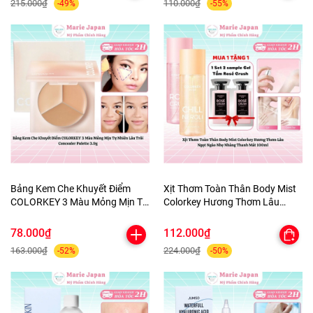
215.000₫
110.000₫
-49%
-55%
Bảng Kem Che Khuyết Điểm
Xịt Thơm Toàn Thân Body Mist
COLORKEY 3 Màu Mỏng Mịn Tự
Colorkey Hương Thơm Lâu
Nhiên Lâu Trôi Concealer
Ngọt Ngào Nhẹ Nhàng Thanh
Palette 3.9g
Mát 100ml
78.000₫
112.000₫
163.000₫
224.000₫
-52%
-50%