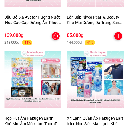
Dầu Gội Xả Avatar Hương Nước
Lăn Sáp Nivea Pearl & Beauty
Hoa Cao Cấp Dưỡng Ẩm Phục
Khử Mùi Dưỡng Da Trắng Sáng
Hồi Tóc Bồng Bềnh Chắc Khỏe
Mịn Màng Mờ Thâm 50ml
139.000₫
85.000₫
248.000₫
144.000₫
-44%
-41%
Hộp Hút Ẩm Hakugen Earth
Xịt Lạnh Quần Áo Hakugen Eart
Khử Mùi Ẩm Mốc Làm ThơmTủ
h Ice Non Siêu Mát Lạnh Khử M