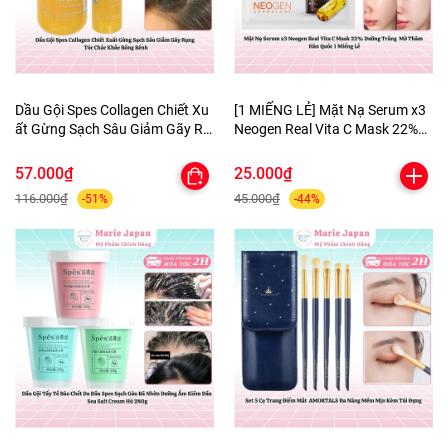
Dầu Gội Spes Collagen Chiết Xu
[1 MIẾNG LẺ] Mặt Nạ Serum x3
ất Gừng Sạch Sâu Giảm Gãy Rụ
Neogen Real Vita C Mask 22%
ng Tóc Chắc Khỏe Bồng Bềnh
Dưỡng Trắng Mờ Thâm Hàn
Quốc
57.000₫
25.000₫
116.000₫
45.000₫
-51%
-44%