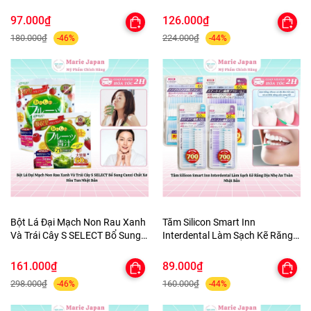
Quần Áo tủ Giày Nhật Bản 3
ùi Hôi Nhật Bản 100ml
Hộpx450ml
97.000₫
126.000₫
180.000₫
224.000₫
-46%
-44%
Bột Lá Đại Mạch Non Rau Xanh
Tăm Silicon Smart Inn
Và Trái Cây S SELECT Bổ Sung
Interdental Làm Sạch Kẽ Răng
Canxi Chất Xơ Hòa Tan Nhật
Dịu Nhẹ An Toàn Nhật Bản
Bản
161.000₫
89.000₫
298.000₫
160.000₫
-46%
-44%