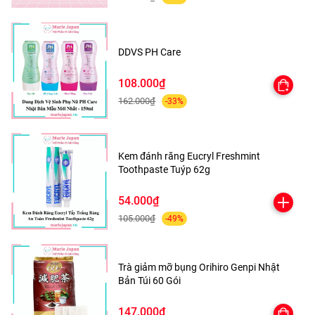
chóng
- Khả năng thẩm thấu sâu vào da, giúp giải phóng bụi
DDVS PH Care
bẩn trong lỗ chân lông.
108.000₫
- Dưỡng ẩm da, giúp làn da căng mịn, mềm mại
162.000₫
-33%
- Bổ sung các dưỡng chất giúp dưỡng da từ sâu bên
trong
Kem đánh răng Eucryl Freshmint
- Ngăn quá trình lão hóa da, giảm vết thâm sẹo, đồi
Toothpaste Tuýp 62g
mồi
54.000₫
105.000₫
-49%
Trà giảm mỡ bụng Orihiro Genpi Nhật
Bản Túi 60 Gói
HƯỚNG DẪN SỬ DỤNG:
147.000₫
- Lấy bông thấm một lượng nưóc tẩy trang vừa đủ,