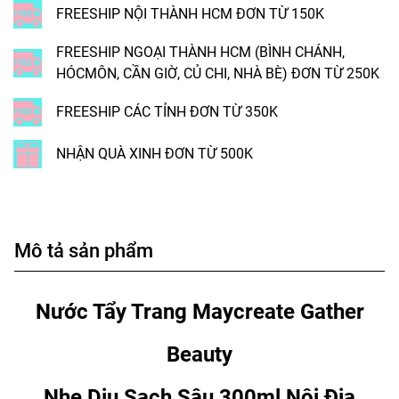
FREESHIP NỘI THÀNH HCM ĐƠN TỪ 150K
FREESHIP NGOẠI THÀNH HCM (BÌNH CHÁNH,
HÓCMÔN, CẦN GIỜ, CỦ CHI, NHÀ BÈ) ĐƠN TỪ 250K
FREESHIP CÁC TỈNH ĐƠN TỪ 350K
NHẬN QUÀ XINH ĐƠN TỪ 500K
Mô tả sản phẩm
Nước Tẩy Trang Maycreate Gather
Beauty
Nhẹ Dịu Sạch Sâu 300ml Nội Địa